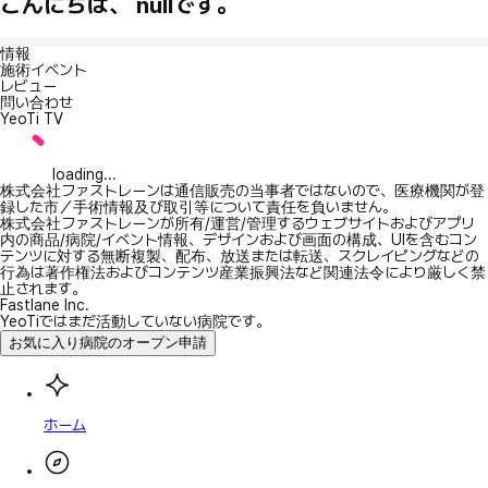
こんにちは、 nullです。
情報
施術イベント
レビュー
問い合わせ
YeoTi TV
loading...
株式会社ファストレーンは通信販売の当事者ではないので、医療機関が登
録した市／手術情報及び取引等について責任を負いません。
株式会社ファストレーンが所有/運営/管理するウェブサイトおよびアプリ
内の商品/病院/イベント情報、デザインおよび画面の構成、UIを含むコン
テンツに対する無断複製、配布、放送または転送、スクレイピングなどの
行為は著作権法およびコンテンツ産業振興法など関連法令により厳しく禁
止されます。
Fastlane Inc.
YeoTiではまだ活動していない病院です。
お気に入り病院のオープン申請
ホーム