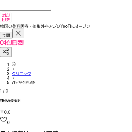
韓国の美容医療・整形外科アプリ
YeoTiにオープン
で開
クリニック
강남보성한의원
1
/
0
강남보성한의원
0.0
0