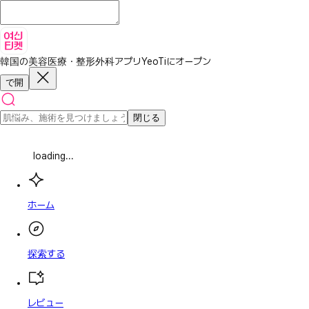
韓国の美容医療・整形外科アプリ
YeoTiにオープン
で開
閉じる
loading...
ホーム
探索する
レビュー