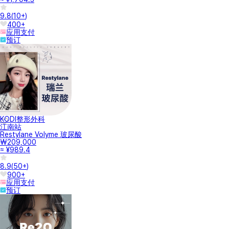
9.8
(
10+
)
400+
应用支付
预订
KODI整形外科
江南站
Restylane Volyme 玻尿酸
₩209,000
≈ ¥989.4
8.9
(
50+
)
900+
应用支付
预订