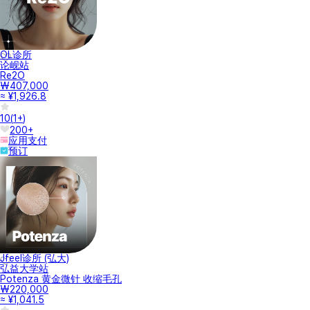
OL诊所
论岘站
Re2O
₩407,000
≈ ¥1,926.8
10
(
1+
)
200+
应用支付
预订
Jfeel诊所 (弘大)
弘益大学站
Potenza 黄金微针 收缩毛孔
₩220,000
≈ ¥1,041.5