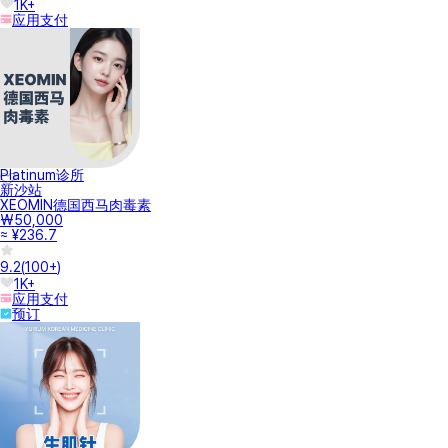
1K+
应用支付
Platinum诊所
新沙站
XEOMIN德国西马肉毒素
₩50,000
≈ ¥236.7
9.2
(
100+
)
1K+
应用支付
预订