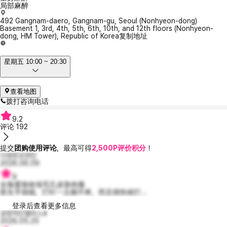
局部麻醉
492 Gangnam-daero, Gangnam-gu, Seoul (Nonhyeon-dong)
Basement 1, 3rd, 4th, 5th, 6th, 10th, and 12th floors (Nonhyeon-
dong, HM Tower), Republic of Korea
复制地址
星期五 10:00 ~ 20:30
查看地图
拨打咨询电话
9.2
评论
192
提交
团购使用评论
，最高可得
2,500P评价积分
！
다정한조연진
2026.06.09
9
全脸紧致收缩毛孔皮肤肉毒
医生手很稳，打针一点都不疼，而且很快就打...
登录后查看更多信息
긍정적인엘리스4
2026.05.25