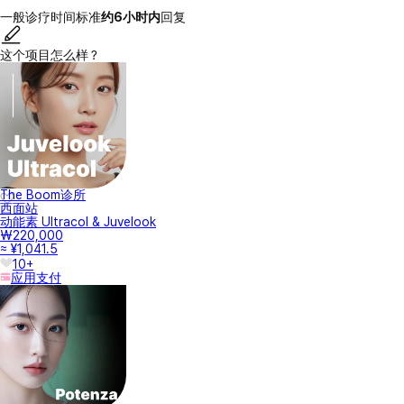
一般诊疗时间标准
约6小时内
回复
这个项目怎么样？
The Boom诊所
西面站
动能素 Ultracol & Juvelook
₩220,000
≈ ¥1,041.5
10+
应用支付