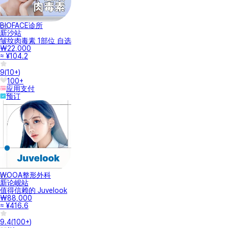
BIOFACE诊所
新沙站
皱纹肉毒素 1部位 自选
₩22,000
≈ ¥104.2
9
(
10+
)
100+
应用支付
预订
WOOA整形外科
新论岘站
值得信赖的 Juvelook
₩88,000
≈ ¥416.6
9.4
(
100+
)