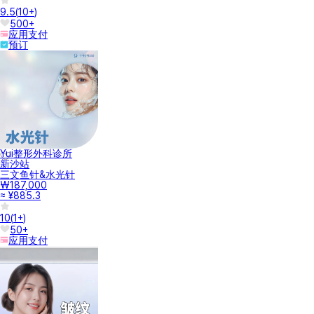
9.5
(
10+
)
500+
应用支付
预订
Yui整形外科诊所
新沙站
三文鱼针&水光针
₩187,000
≈ ¥885.3
10
(
1+
)
50+
应用支付