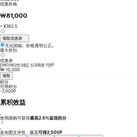
优惠价格
₩81,000
≈ ¥383.5
领取优惠劵
无论国籍，价格透明公正。
最大折扣
优惠券
[여티여티썬크림] 신규회원 1만P
₩-10,000
领取
积分
可用积分
-7,000P
累积效益
使用团购可获得
最高2.5%返现积分
发布图文评价，最高
可得2,500P