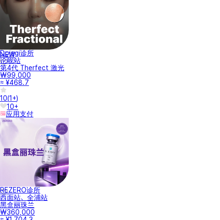
Dojagi诊所
NEW
论岘站
第4代 Therfect 激光
₩99,000
≈ ¥468.7
10
(
1+
)
10+
应用支付
REZERO诊所
西面站、全浦站
黑盒丽珠兰
₩360,000
≈ ¥1,704.3