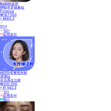
Be&Me诊所
狎鸥亭罗德奥站
Potenza
₩187,000
≈ ¥885.3
1
(
1+
)
50+
应用支付
HERSHE整形外科
清潭站
水光再生注射
₩330,000
≈ ¥1,562.3
10+
应用支付
预订