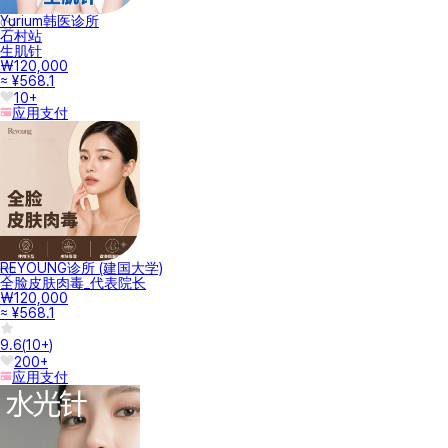
Yurium韩医诊所
石村站
生肌针
₩120,000
≈ ¥568.1
10+
应用支付
REYOUNG诊所 (建国大学)
全脸皮肤肉毒_代表院长
₩120,000
≈ ¥568.1
9.6
(
10+
)
200+
应用支付