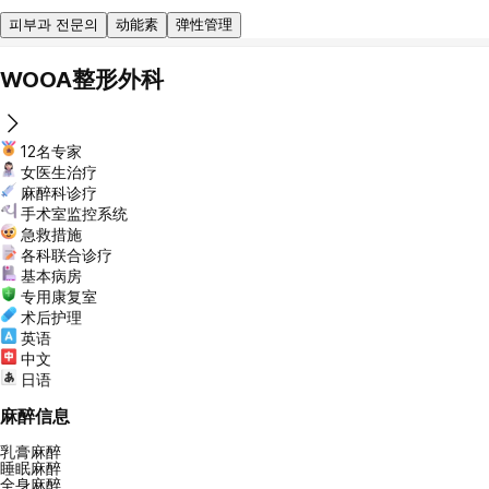
피부과 전문의
动能素
弹性管理
WOOA整形外科
12名专家
女医生治疗
麻醉科诊疗
手术室监控系统
急救措施
各科联合诊疗
基本病房
专用康复室
术后护理
英语
中文
日语
麻醉信息
乳膏麻醉
睡眠麻醉
全身麻醉