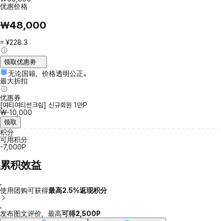
优惠价格
₩48,000
≈ ¥228.3
领取优惠劵
无论国籍，价格透明公正。
最大折扣
优惠券
[여티여티썬크림] 신규회원 1만P
₩-10,000
领取
积分
可用积分
-7,000P
累积效益
使用团购可获得
最高2.5%返现积分
发布图文评价，最高
可得2,500P