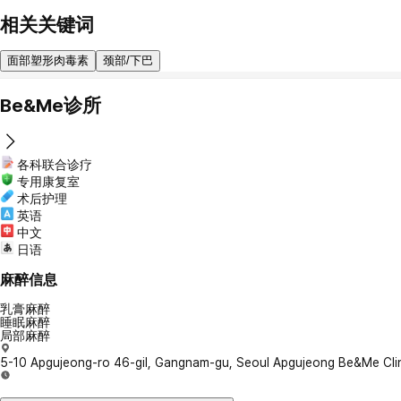
相关关键词
面部塑形肉毒素
颈部/下巴
Be&Me诊所
各科联合诊疗
专用康复室
术后护理
英语
中文
日语
麻醉信息
乳膏麻醉
睡眠麻醉
局部麻醉
5-10 Apgujeong-ro 46-gil, Gangnam-gu, Seoul Apgujeong Be&Me Cli