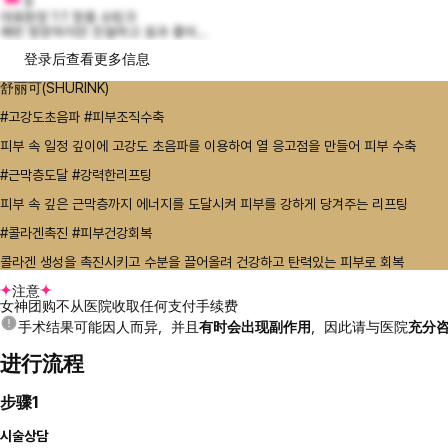
9
대표원장 1:1 맞춤 슈링크
매번 방문하지만 친절하고 효과 좋아...
登录后查看更多信息
舒丽可(SHURINK)
#고강도초음파 #피부조직수축
피부 속 일정 깊이에 고강도 초음파를 이용하여 열 응고점을 만들어 피부 수축
#근막층도달 #강력한리프팅
피부 속 깊은 근막층까지 에너지를 도달시켜 피부를 강하게 당겨주는 리프팅
#콜라겐촉진 #피부건강회복
콜라겐 생성을 촉진시키고 수분을 끌어올려 건강하고 탄력있는 피부로 회복
注意
女神团购不从医院收取任何支付手续费
手术结果可能因人而异，并且
有时会出现副作用
，因此请与医院
充分
进行流程
步骤1
시술상담