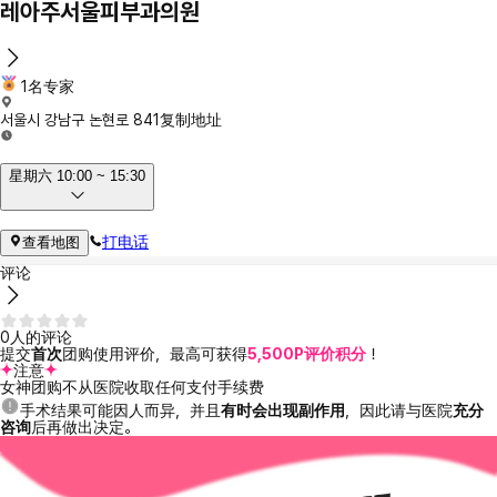
레아주서울피부과의원
1名专家
서울시 강남구 논현로 841
复制地址
星期六 10:00 ~ 15:30
打电话
查看地图
评论
0人的评论
提交
首次
团购使用评价，最高可获得
5,500P评价积分
！
注意
女神团购不从医院收取任何支付手续费
手术结果可能因人而异，并且
有时会出现副作用
，因此请与医院
充分
咨询
后再做出决定。