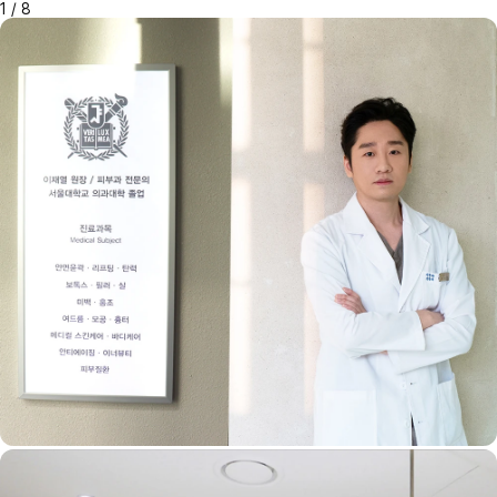
1
/
8