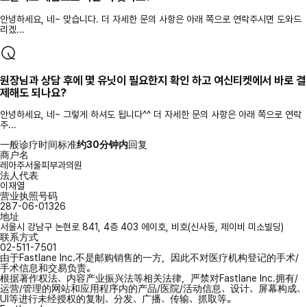
안녕하세요, 네~ 맞습니다. 더 자세한 문의 사항은 아래 쪽으로 연락주시면 도와드
리겠...
원장님과 상담 후에 몇 유닛이 필요한지 확인 하고 여신티켓에서 바로 결
제해도 되나요?
안녕하세요, 네~ 그렇게 하셔도 됩니다^^ 더 자세한 문의 사항은 아래 쪽으로 연락
주...
一般诊疗时间标准
约30分钟内
回复
商户名
레아주서울피부과의원
法人代表
이재열
营业执照号码
287-06-01326
地址
서울시 강남구 논현로 841, 4층 403 에이호, 비호(신사동, 제이비 미소빌딩)
联系方式
02-511-7501
由于Fastlane Inc.不是邮购销售的一方，因此不对医疗机构登记的手术/
手术信息和交易负责。
根据著作权法、内容产业振兴法等相关法律，严禁对Fastlane Inc.拥有/
运营/管理的网站和应用程序内的产品/医院/活动信息、设计、屏幕构成、
UI等进行未经授权的复制、分发、广播、传输、抓取等。