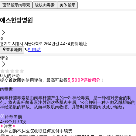
面部塑形肉毒素
皱纹肉毒素
美体塑形
에스한방병원
경기도 시흥시 서울대학로 264번길 44-4
复制地址
打电话
查看地图
评论
0人的评论
提交
首次
团购使用评价，最高可获得
5,500P评价积分
！
肉毒素
肉毒杆菌毒素是由肉毒杆菌产生的一种神经毒素，是一种相对安全的制
剂。将肉毒杆菌毒素注射到这些肌肉中后，它会抑制一种叫做乙酰胆碱的
神经递质的释放，从而导致肌肉收缩，并暂时麻痹肌肉以减少皱纹。
推荐周期
4~6个月 / 1次
注意
女神团购不从医院收取任何支付手续费