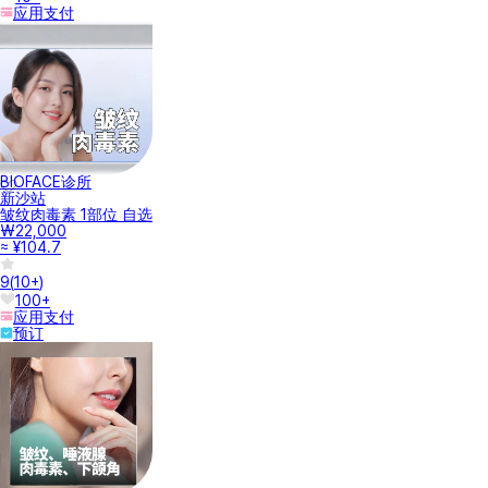
应用支付
BIOFACE诊所
新沙站
皱纹肉毒素 1部位 自选
₩22,000
≈ ¥104.7
9
(
10+
)
100+
应用支付
预订