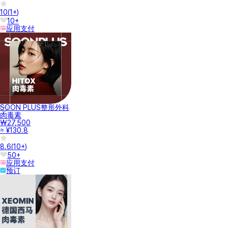
10
(
1+
)
10+
应用支付
SOON PLUS整形外科
肉毒素
₩27,500
≈ ¥130.8
8.6
(
10+
)
50+
应用支付
预订