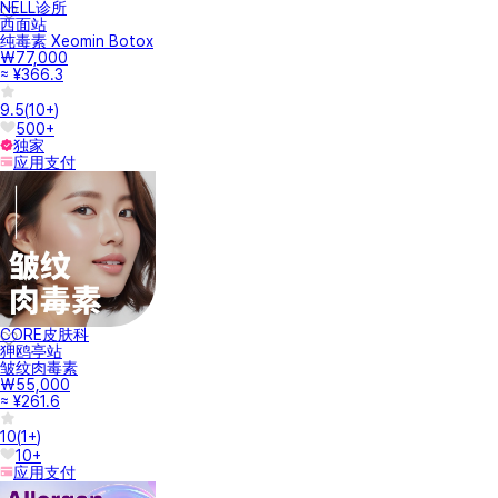
NELL诊所
西面站
纯毒素 Xeomin Botox
₩77,000
≈ ¥366.3
9.5
(
10+
)
500+
独家
应用支付
CORE皮肤科
狎鸥亭站
皱纹肉毒素
₩55,000
≈ ¥261.6
10
(
1+
)
10+
应用支付