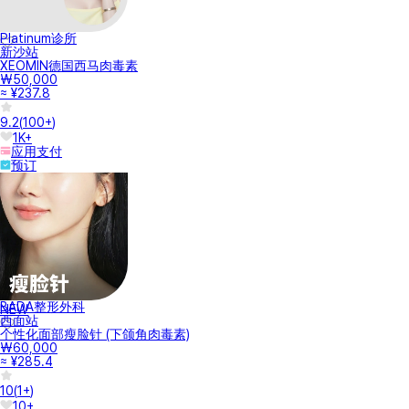
Platinum诊所
新沙站
XEOMIN德国西马肉毒素
₩50,000
≈ ¥237.8
9.2
(
100+
)
1K+
应用支付
预订
BADA整形外科
NEW
西面站
个性化面部瘦脸针 (下颌角肉毒素)
₩60,000
≈ ¥285.4
10
(
1+
)
10+