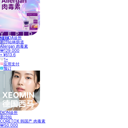
YEPIDA诊所
NEW
新沙站林荫道
Allergan 肉毒素
₩129,000
≈ ¥613.6
1+
应用支付
预订
DION诊所
新沙站
CORETOX 韩国产 肉毒素
₩50,000