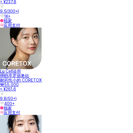
≈ ¥237.8
9.5
(
300+
)
1K+
独家
应用支付
Lu Cell诊所
狎鸥亭罗德奥站
耐药性小的 CORETOX
₩55,000
≈ ¥261.6
9.8
(
50+
)
400+
独家
应用支付