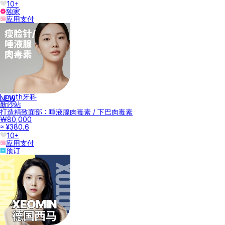
10+
独家
应用支付
Length牙科
NEW
新沙站
打造精致面部：唾液腺肉毒素 / 下巴肉毒素
₩80,000
≈ ¥380.6
10+
应用支付
预订