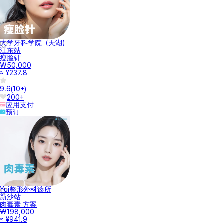
大学牙科学院（天湖）
江东站
瘦脸针
₩50,000
≈ ¥237.8
9.6
(
10+
)
200+
应用支付
预订
Yui整形外科诊所
新沙站
肉毒素 方案
₩198,000
≈ ¥941.9