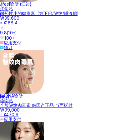
Jfeel诊所 (江边)
江边站
耐药性小的肉毒素（方下巴/皱纹/唾液腺)
₩39,600
≈ ¥188.4
9.8
(
10+
)
100+
应用支付
预订
SAENA诊所
NEW
龟南站
全脸皱纹肉毒素 韩国产正品 当面拆封
₩99,000
≈ ¥470.9
应用支付