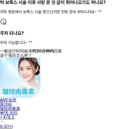
턱 보톡스 시술 이후 사탕 문 것 같이 튀어나오기도 하나요?
저희 병원에서 보톡스 시술 받으신거면 전화 문의 부탁드려요~ ^^
주차 되나요?
주차 가능합니다~ ^^
一般诊疗时间标准
约30分钟内
回复
这个项目怎么样？
AIVE诊所
新沙站
皱纹肉毒素
₩16,500
≈ ¥78.5
9.5
(
1+
)