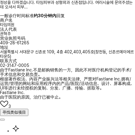
정성을 다하겠습니다. 타임피부과 성형외과 신촌점입니다. 여러시술에 문의주셨는
데 오셔서 피부...
一般诊疗时间标准
约30分钟内
回复
商户名
타임의원
法人代表
권혁주
营业执照号码
409-28-61265
地址
서울특별시 서대문구 신촌로 109, 4층 402,403,405호(창천동, 신촌르메이에르
타운5)
联系方式
02-3147-0005
由于Fastlane Inc.不是邮购销售的一方，因此不对医疗机构登记的手术/
手术信息和交易负责。
根据著作权法、内容产业振兴法等相关法律，严禁对Fastlane Inc.拥有/
运营/管理的网站和应用程序内的产品/医院/活动信息、设计、屏幕构成、
UI等进行未经授权的复制、分发、广播、传输、抓取等。
Fastlane Inc.
由于医院的原因，治疗已被中止。
3
寻找类似项目