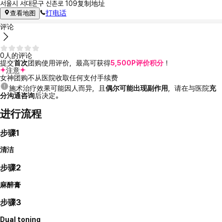
서울시 서대문구 신촌로 109
复制地址
打电话
查看地图
评论
0人的评论
提交
首次
团购使用评价，最高可获得
5,500P评价积分
！
注意
女神团购不从医院收取任何支付手续费
施术治疗效果可能因人而异，且
偶尔可能出现副作用
，请在与医院
充
分沟通咨询
后决定。
进行流程
步骤1
清洁
步骤2
麻醉膏
步骤3
Dual toning