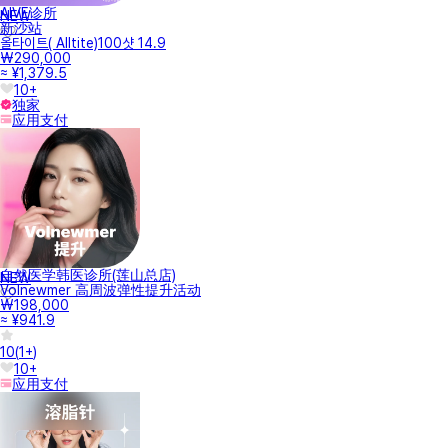
AIVE诊所
NEW
新沙站
올타이트( Alltite)100샷 14.9
₩290,000
≈ ¥1,379.5
10+
独家
应用支付
自然医学韩医诊所(莲山总店)
NEW
Volnewmer 高周波弹性提升活动
₩198,000
≈ ¥941.9
10
(
1+
)
10+
应用支付