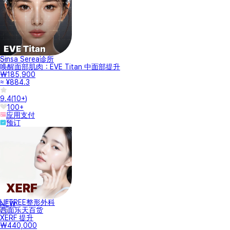
Sinsa Serea诊所
唤醒面部肌肉：EVE Titan 中面部提升
₩185,900
≈ ¥884.3
9.4
(
10+
)
100+
应用支付
预订
LIFTREE整形外科
NEW
西面乐天百货
XERF 提升
₩440,000