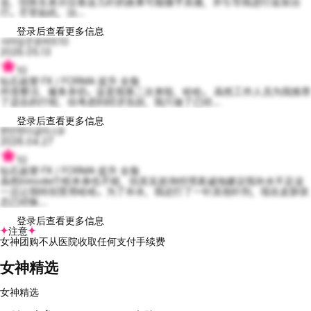
迫，但医生表示仅靠这几针的效果可能微乎其微，并引导我进行追加治
疗。尽管如此，治...
登录后查看更多信息
사려깊은로버트10
2026.05.13
10
钻石超塑 FX / FORMA 提升 全脸
环境整洁，服务亲切。这是我第二次来啦，哈哈。 虽然工作人员为我推荐
了适合的疗程，但考虑到经济负担，我只做了已经...
登录后查看更多信息
편안한더글라스9
2026.04.27
10
钻石超塑 FX / FORMA 提升 全脸
虽然Inmode疗程本身也不错，但其实咨询经理真诚地建议我补水不足这
一点让我特别受用哈哈。为了补水，我还打了一针其他针剂，现在皮肤状
态已经恢...
登录后查看更多信息
注意
女神团购不从医院收取任何支付手续费
女神精选
女神精选