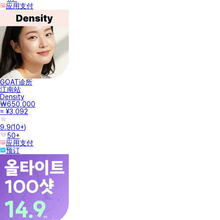
应用支付
GOAT诊所
江南站
Density
₩650,000
≈ ¥3,092
9.9
(
10+
)
50+
应用支付
预订