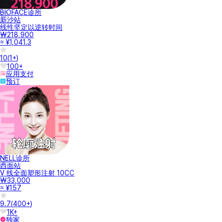
BIOFACE诊所
新沙站
线性坚定以逆转时间
₩218,900
≈ ¥1,041.3
10
(
1+
)
100+
应用支付
预订
NELL诊所
西面站
V 线全面塑形注射 10CC
₩33,000
≈ ¥157
9.7
(
400+
)
1K+
独家