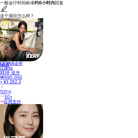
一般诊疗时间标准
约6小时内
回复
这个项目怎么样？
DERNA诊所
NEW
江南站
XERF 提升
₩690,000
≈ ¥3,282.3
10
(
1+
)
50+
应用支付