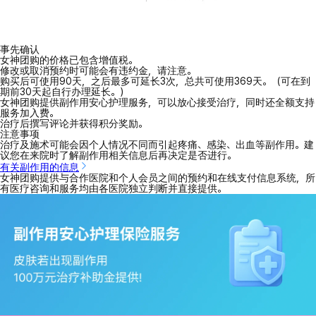
事先确认
女神团购的价格已包含增值税。
修改或取消预约时可能会有违约金，请注意。
购买后可使用90天，之后最多可延长3次，总共可使用369天。（可在到
期前30天起自行办理延长。）
女神团购提供副作用安心护理服务，可以放心接受治疗，同时还全额支持
服务加入费。
治疗后撰写评论并获得积分奖励。
注意事项
治疗及施术可能会因个人情况不同而引起疼痛、感染、出血等副作用。建
议您在来院时了解副作用相关信息后再决定是否进行。
有关副作用的信息
女神团购提供与合作医院和个人会员之间的预约和在线支付信息系统，所
有医疗咨询和服务均由各医院独立判断并直接提供。