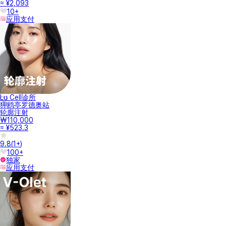
≈ ¥2,093
10+
应用支付
Lu Cell诊所
狎鸥亭罗德奥站
轮廓注射
₩110,000
≈ ¥523.3
9.8
(
1+
)
100+
独家
应用支付