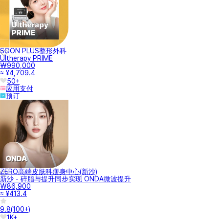
SOON PLUS整形外科
Ultherapy PRIME
₩990,000
≈ ¥4,709.4
50+
应用支付
预订
ZERO高端皮肤科瘦身中心(新沙)
新沙 - 碎脂与提升同步实现 ONDA微波提升
₩86,900
≈ ¥413.4
9.8
(
100+
)
1K+