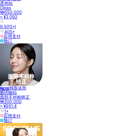
彦州站
Oligio
₩650,000
≈ ¥3,092
9.5
(
10+
)
400+
应用支付
预订
Acro韩医诊所
NEW
新论岘站
面部不对称矫正
₩200,000
≈ ¥951.4
1+
应用支付
预订