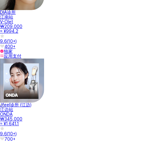
DIA诊所
江南站
V-Olet
₩209,000
≈ ¥994.2
9.6
(
10+
)
400+
独家
应用支付
Jfeel诊所 (江边)
江边站
ONDA
₩345,000
≈ ¥1,641.1
9.6
(
10+
)
700+