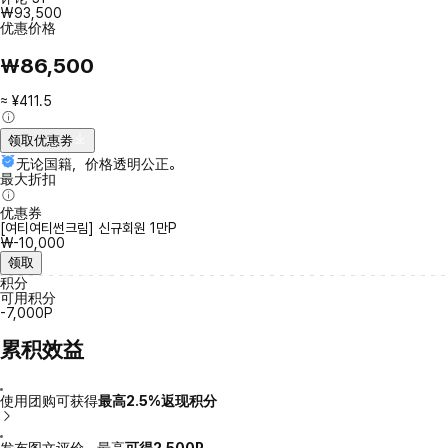
₩93,500
优惠价格
₩86,500
≈ ¥411.5
领取优惠劵
无论国籍，价格透明公正。
最大折扣
优惠券
[여티여티썬크림] 신규회원 1만P
₩-10,000
领取
积分
可用积分
-7,000P
累积效益
使用团购可获得
最高2.5%返现积分
发布图文评价，最高
可得2,500P