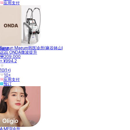
应用支付
Bareun Maeum韩医诊所(麻谷钵山)
NEW
正品 ONDA微波提升
₩209,000
≈ ¥994.2
10
(
1+
)
10+
应用支付
预订
A.MER诊所