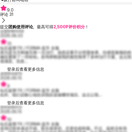
9.0
评论
31
提交
团购使用评论
，最高可得
2,500P评价积分
！
상큼한메이미9
2026.08.03
10
钻石超塑 FX / FORMA 提升 全脸
因为是当天刚做完第一次治疗，虽然还看不出明显效果，但感觉脸颊的肉
确实紧致了一些哈哈。咨询师根据我的脸型推荐了多种治疗方案，这点我
很满意，负责...
登录后查看更多信息
공정한네로10
2026.06.15
9
钻石超塑 FX / FORMA 提升 全脸
此外，他们还耐心地告诉我应该做哪些项目，这点让我...
登录后查看更多信息
준비된레이13
2026.06.15
10
钻石超塑 FX / FORMA 提升 全脸
咨询过程本身还不错，医生很亲切，态度也很和蔼。不过，虽然没有强