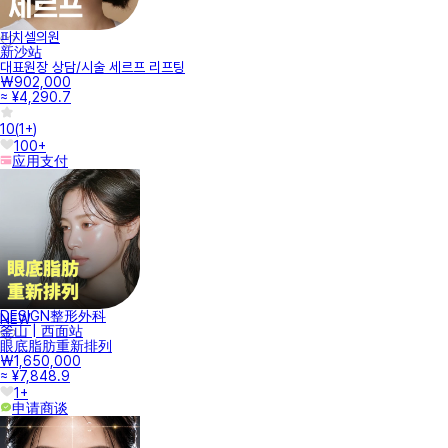
피치셀의원
新沙站
대표원장 상담/시술 세르프 리프팅
₩902,000
≈ ¥4,290.7
10
(
1+
)
100+
应用支付
DESIGN整形外科
NEW
釜山 | 西面站
眼底脂肪重新排列
₩1,650,000
≈ ¥7,848.9
1+
申请商谈