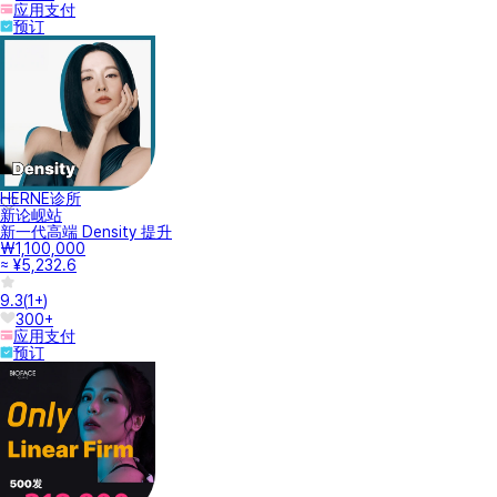
应用支付
预订
HERNE诊所
新论岘站
新一代高端 Density 提升
₩1,100,000
≈ ¥5,232.6
9.3
(
1+
)
300+
应用支付
预订