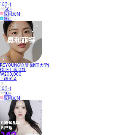
10
(
1+
)
50+
应用支付
预订
REYOUNG诊所 (建国大学)
OLIFIT 溶脂针
₩200,000
≈ ¥951.4
10
(
1+
)
10+
应用支付