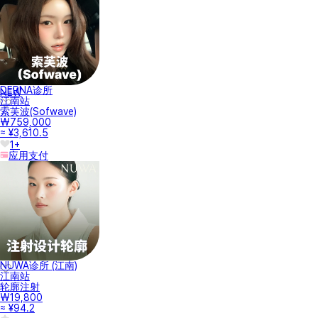
DERNA诊所
NEW
江南站
索芙波(Sofwave)
₩759,000
≈ ¥3,610.5
1+
应用支付
NUWA诊所 (江南)
江南站
轮廓注射
₩19,800
≈ ¥94.2