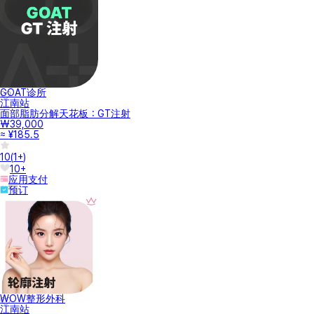
GOAT诊所
江南站
面部脂肪分解天花板：GT注射
₩39,000
≈ ¥185.5
10
(
1+
)
10+
应用支付
预订
WOW整形外科
江南站