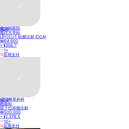
美尔韩医院
NEW
首尔大学站
LIPOCUT 轮廓注射 (DCA)
₩64,900
≈ ¥308.7
1+
应用支付
JEIO整形外科
NEW
西面站
双下巴溶脂注射
₩500,000
≈ ¥2,378.5
10+
应用支付