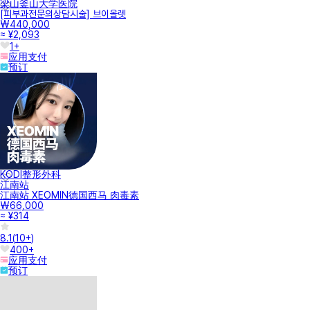
梁山釜山大学医院
[피부과전문의상담시술] 브이올렛
₩440,000
≈ ¥2,093
1+
应用支付
预订
KODI整形外科
江南站
江南站 XEOMIN德国西马 肉毒素
₩66,000
≈ ¥314
8.1
(
10+
)
400+
应用支付
预订