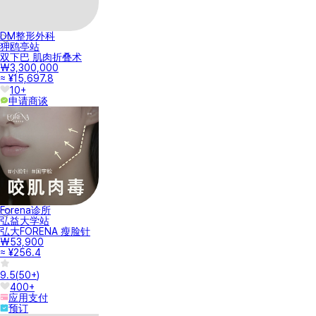
DM整形外科
狎鸥亭站
双下巴 肌肉折叠术
₩3,300,000
≈ ¥15,697.8
10+
申请商谈
Forena诊所
弘益大学站
弘大FORENA 瘦脸针
₩53,900
≈ ¥256.4
9.5
(
50+
)
400+
应用支付
预订