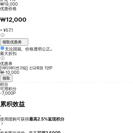
₩19,000
优惠价格
₩12,000
≈ ¥57.1
领取优惠劵
无论国籍，价格透明公正。
最大折扣
优惠券
[여티여티썬크림] 신규회원 1만P
₩-10,000
领取
积分
可用积分
-7,000P
累积效益
使用团购可获得
最高2.5%返现积分