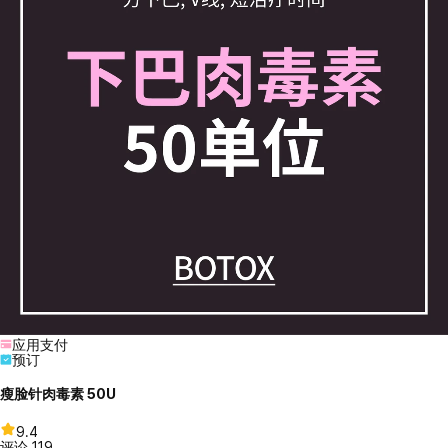
应用支付
预订
瘦脸针肉毒素 50U
9.4
评论
119