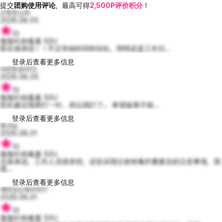
提交
团购使用评论
，最高可得
2,500P评价积分
！
산뜻한소피
2026.08.05
10
瘦脸针肉毒素 50U
医生很亲切！！不过等候时间特别长，明明还是工作日...
登录后查看更多信息
아련한로라13
2026.08.05
10
瘦脸针肉毒素 50U
院长建议我再打一针，所以我打了。 希望效果不错...
登录后查看更多信息
명선님
2026.08.01
10
瘦脸针肉毒素 50U
总体来说，工作人员很亲切，还告诉我注射肉毒杆菌素后的注意事项，我
很...
登录后查看更多信息
예의있는제이미11
2026.08.01
10
瘦脸针肉毒素 50U