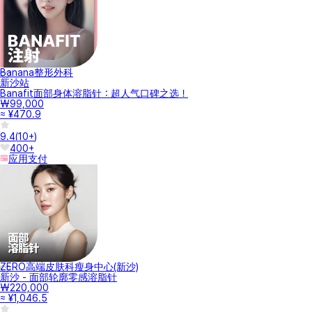
Banana整形外科
新沙站
Banafit面部身体溶脂针：超人气口碑之选！
₩99,000
≈ ¥470.9
9.4
(
10+
)
400+
应用支付
ZERO高端皮肤科瘦身中心(新沙)
新沙 - 面部轮廓零感溶脂针
₩220,000
≈ ¥1,046.5