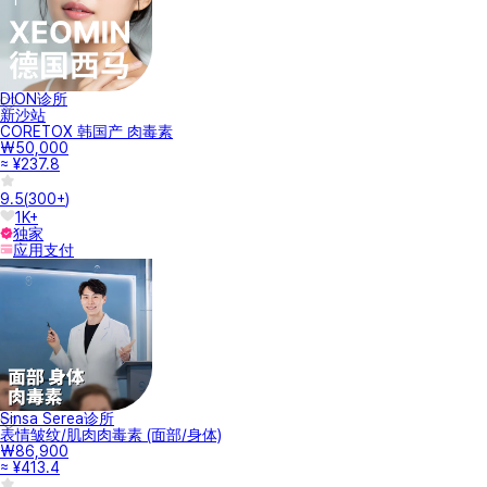
DION诊所
新沙站
CORETOX 韩国产 肉毒素
₩50,000
≈ ¥237.8
9.5
(
300+
)
1K+
独家
应用支付
Sinsa Serea诊所
表情皱纹/肌肉肉毒素 (面部/身体)
₩86,900
≈ ¥413.4