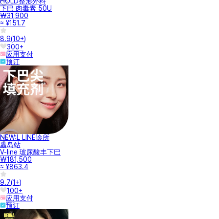
HOLD整形外科
下巴 肉毒素 50U
₩31,900
≈ ¥151.7
8.9
(
10+
)
300+
应用支付
预订
NEW:L LINE诊所
纛岛站
V-line 玻尿酸丰下巴
₩181,500
≈ ¥863.4
9.7
(
1+
)
100+
应用支付
预订