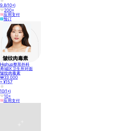
9.8
(
10+
)
200+
应用支付
预订
Highup整形外科
寿城区卫生所对面
皱纹肉毒素
₩33,000
≈ ¥157
10
(
1+
)
10+
应用支付