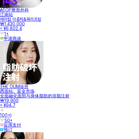
ATOP整形外科
江南站
에이탑 이중턱&목리프팅
₩1,430,000
≈ ¥6,802.4
1+
申请商谈
THE OLIM诊所
西面站、富全市场
全面融化面部与身体脂肪的溶脂注射
₩19,900
≈ ¥94.7
10
(
1+
)
50+
应用支付
预订