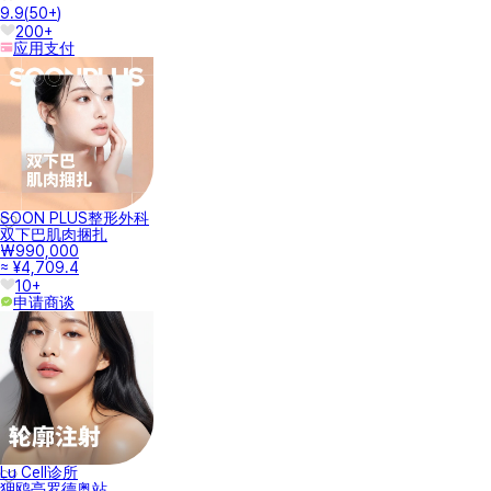
9.9
(
50+
)
200+
应用支付
SOON PLUS整形外科
双下巴肌肉捆扎
₩990,000
≈ ¥4,709.4
10+
申请商谈
Lu Cell诊所
狎鸥亭罗德奥站