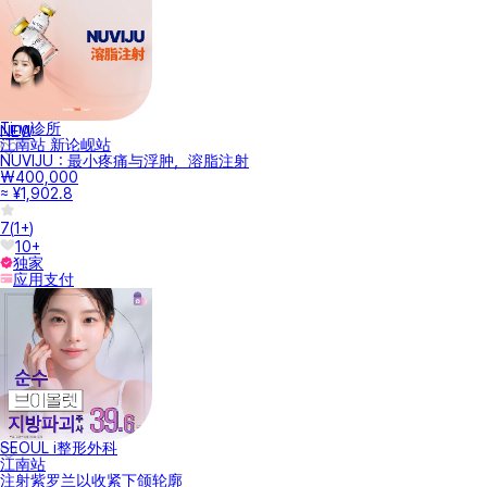
Ting诊所
NEW
江南站 新论岘站
NUVIJU：最小疼痛与浮肿，溶脂注射
₩400,000
≈ ¥1,902.8
7
(
1+
)
10+
独家
应用支付
SEOUL i整形外科
江南站
注射紫罗兰以收紧下颌轮廓