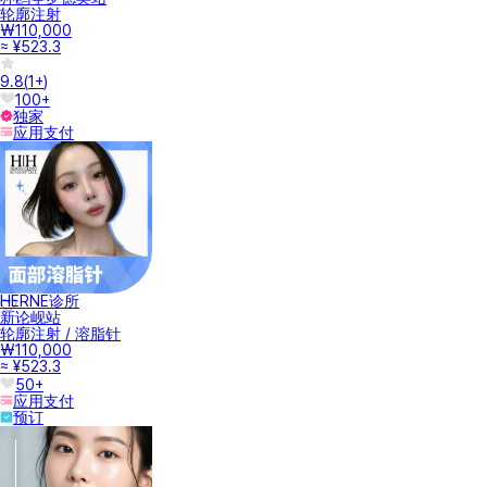
轮廓注射
₩110,000
≈ ¥523.3
9.8
(
1+
)
100+
独家
应用支付
HERNE诊所
新论岘站
轮廓注射 / 溶脂针
₩110,000
≈ ¥523.3
50+
应用支付
预订