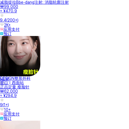
减脂提拉Bbe-dang注射: 消脂轮廓注射
₩99,000
≈ ¥470.9
9.4
(
200+
)
2K+
应用支付
预订
DESIGN整形外科
NEW
釜山 | 西面站
正品定量 瘦脸针
₩62,000
≈ ¥294.9
9
(
1+
)
10+
应用支付
预订