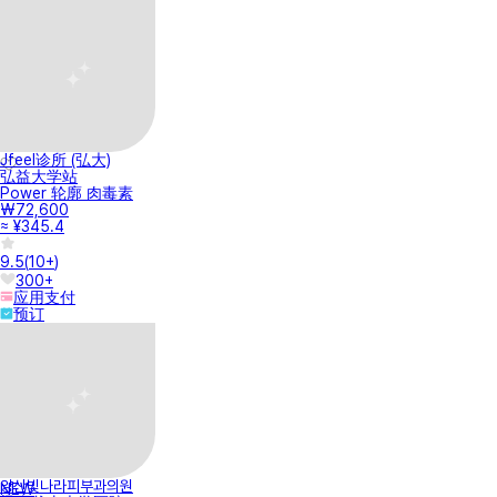
Jfeel诊所 (弘大)
弘益大学站
Power 轮廓 肉毒素
₩72,600
≈ ¥345.4
9.5
(
10+
)
300+
应用支付
预订
양산빛나라피부과의원
NEW