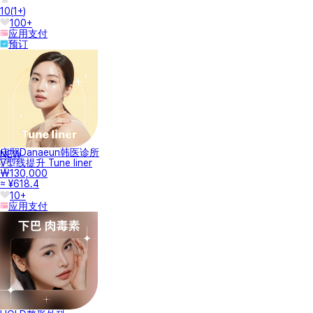
10
(
1+
)
100+
应用支付
预订
庆熙Danaeun韩医诊所
NEW
V型线提升 Tune liner
₩130,000
≈ ¥618.4
10+
应用支付