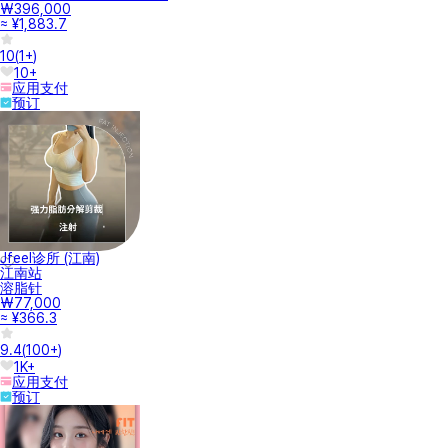
₩396,000
≈ ¥1,883.7
10
(
1+
)
10+
应用支付
预订
Jfeel诊所 (江南)
江南站
溶脂针
₩77,000
≈ ¥366.3
9.4
(
100+
)
1K+
应用支付
预订