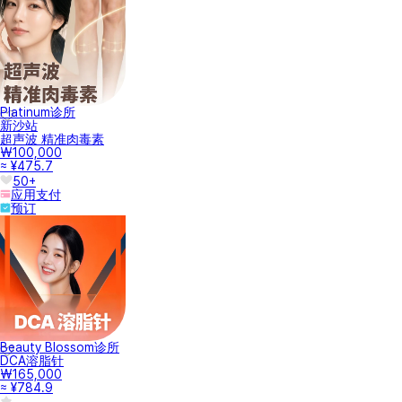
Platinum诊所
新沙站
超声波 精准肉毒素
₩100,000
≈ ¥475.7
50+
应用支付
预订
Beauty Blossom诊所
DCA溶脂针
₩165,000
≈ ¥784.9