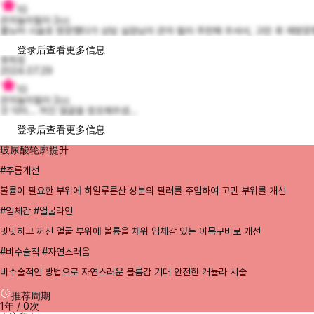
10
관자놀이필러 2cc
볼뉴머 시술로 방문했다가 상담 실장님이 관자 필러 추천해 주셔서, 고민 후 재방문했
登录后查看更多信息
후하호
2024.07.29
10
관자놀이필러 2cc
갓 닥터... 꺼진 얼굴을 창조해주셨...
登录后查看更多信息
玻尿酸轮廓提升
#주름개선
볼륨이 필요한 부위에 히알루론산 성분의 필러를 주입하여 고민 부위를 개선
#입체감 #얼굴라인
밋밋하고 꺼진 얼굴 부위에 볼륨을 채워 입체감 있는 이목구비로 개선
#비수술적 #자연스러움
비수술적인 방법으로 자연스러운 볼륨감 기대 안전한 캐뉼라 시술
推荐周期
1年 / 0次