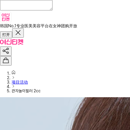
韩国No.1专业医美美容平台
在女神团购开放
打开
项目活动
관자놀이필러 2cc