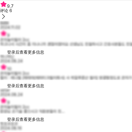
9.7
评论
6
liliillili
2024.11.02
9
관자놀이필러 2cc
하고나서 시간이 좀 지나니까 괜찮아졌어요 선생님도 친절하시고 간호사분들도 친절
登录后查看更多信息
하니하닌
2024.08.24
10
관자놀이필러 2cc
필러 : 레나필 (제테마(에피티크필러회사) 사 히알루론산 필러) 땅콩형정도로 관자가 
登录后查看更多信息
veter
2024.08.24
9
관자놀이필러 2cc
원장님 손기술 좋으시고 직원분들이 친...
登录后查看更多信息
핫초코초코
2024.08.16