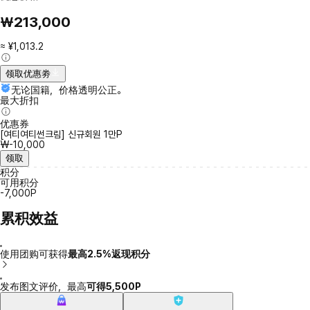
₩213,000
≈ ¥1,013.2
领取优惠劵
无论国籍，价格透明公正。
最大折扣
优惠券
[여티여티썬크림] 신규회원 1만P
₩-10,000
领取
积分
可用积分
-7,000P
累积效益
使用团购可获得
最高2.5%返现积分
发布图文评价，最高
可得5,500P