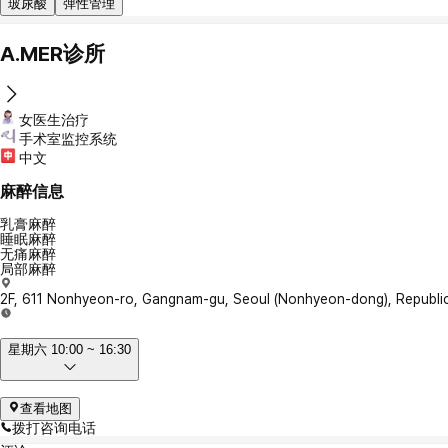
玻尿酸
弹性管理
A.MER诊所
女医生治疗
手术室监控系统
中文
麻醉信息
乳膏麻醉
睡眠麻醉
无痛麻醉
局部麻醉
2F, 611 Nonhyeon-ro, Gangnam-gu, Seoul (Nonhyeon-dong), Republic
星期六 10:00 ~ 16:30
查看地图
拨打咨询电话