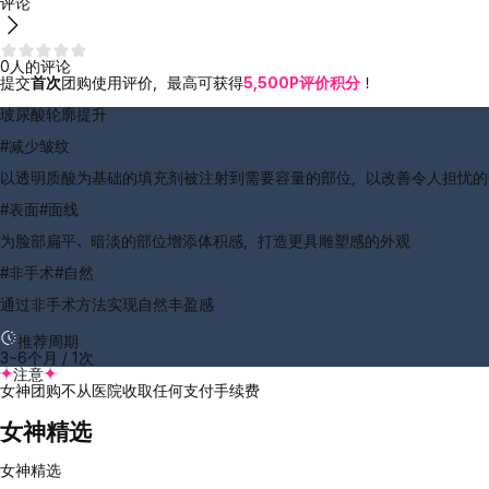
评论
0人的评论
提交
首次
团购使用评价，最高可获得
5,500P评价积分
！
玻尿酸轮廓提升
#减少皱纹
以透明质酸为基础的填充剂被注射到需要容量的部位，以改善令人担忧的
#表面#面线
为脸部扁平、暗淡的部位增添体积感，打造更具雕塑感的外观
#非手术#自然
通过非手术方法实现自然丰盈感
推荐周期
3~6个月 / 1次
注意
女神团购不从医院收取任何支付手续费
女神精选
女神精选