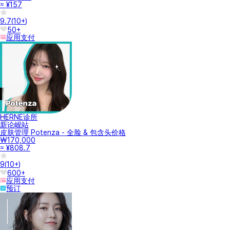
≈ ¥157
9.7
(
10+
)
50+
应用支付
HERNE诊所
新论岘站
皮肤管理 Potenza - 全脸 & 包含头价格
₩170,000
≈ ¥808.7
9
(
10+
)
600+
应用支付
预订