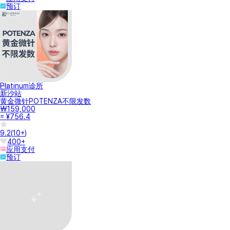
预订
Platinum诊所
新沙站
黄金微针POTENZA不限发数
₩159,000
≈ ¥756.4
9.2
(
10+
)
400+
应用支付
预订