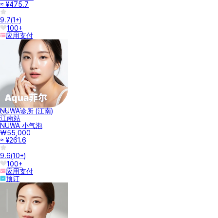
≈ ¥475.7
9.7
(
1+
)
100+
应用支付
NUWA诊所 (江南)
江南站
NUWA 小气泡
₩55,000
≈ ¥261.6
9.6
(
10+
)
100+
应用支付
预订