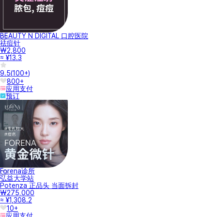
BEAUTY N DIGITAL 口腔医院
祛痘针
₩2,800
≈ ¥13.3
9.5
(
100+
)
800+
应用支付
预订
Forena诊所
弘益大学站
Potenza 正品头 当面拆封
₩275,000
≈ ¥1,308.2
10+
应用支付