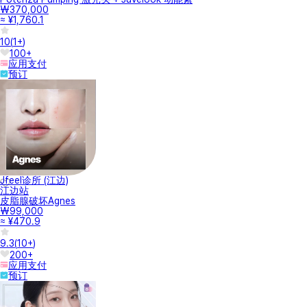
₩370,000
≈ ¥1,760.1
10
(
1+
)
100+
应用支付
预订
Jfeel诊所 (江边)
江边站
皮脂腺破坏Agnes
₩99,000
≈ ¥470.9
9.3
(
10+
)
200+
应用支付
预订