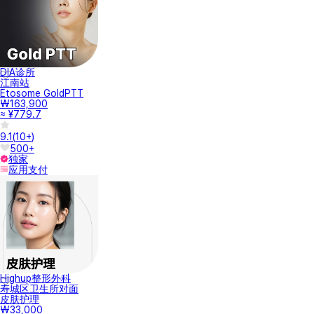
DIA诊所
江南站
Etosome GoldPTT
₩163,900
≈ ¥779.7
9.1
(
10+
)
500+
独家
应用支付
Highup整形外科
寿城区卫生所对面
皮肤护理
₩33,000