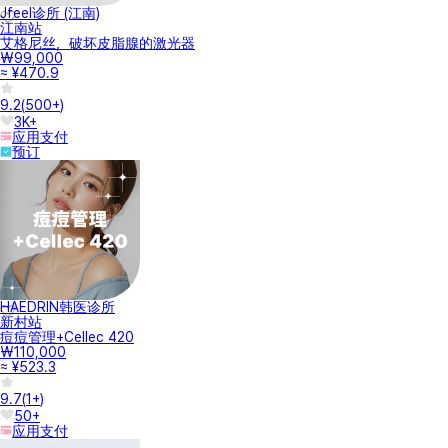
Jfeel诊所 (江南)
江南站
艾格尼丝，破坏皮脂腺的激光器
₩99,000
≈ ¥470.9
9.2
(
500+
)
3K+
应用支付
预订
HAEDRIN韩医诊所
新村站
痘痘管理+Cellec 420
₩110,000
≈ ¥523.3
9.7
(
1+
)
50+
应用支付