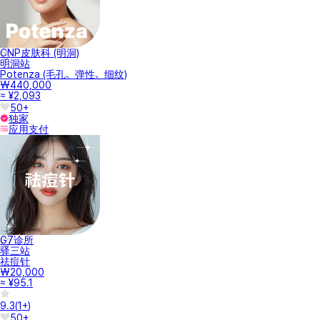
CNP皮肤科 (明洞)
明洞站
Potenza (毛孔、弹性、细纹)
₩440,000
≈ ¥2,093
50+
独家
应用支付
G7诊所
驿三站
祛痘针
₩20,000
≈ ¥95.1
9.3
(
1+
)
50+