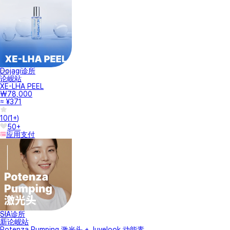
Dojagi诊所
论岘站
XE-LHA PEEL
₩78,000
≈ ¥371
10
(
1+
)
50+
应用支付
SIA诊所
新论岘站
Potenza Pumping 激光头 + Juvelook 动能素