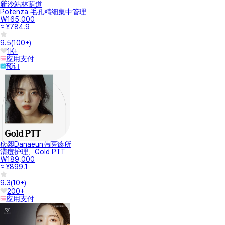
新沙站林荫道
Potenza 毛孔精细集中管理
₩165,000
≈ ¥784.9
9.5
(
100+
)
1K+
应用支付
预订
庆熙Danaeun韩医诊所
清痘护理，Gold PTT
₩189,000
≈ ¥899.1
9.3
(
10+
)
200+
应用支付