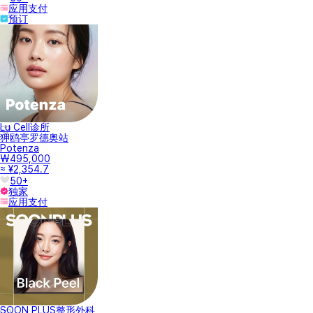
应用支付
预订
Lu Cell诊所
狎鸥亭罗德奥站
Potenza
₩495,000
≈ ¥2,354.7
50+
独家
应用支付
SOON PLUS整形外科