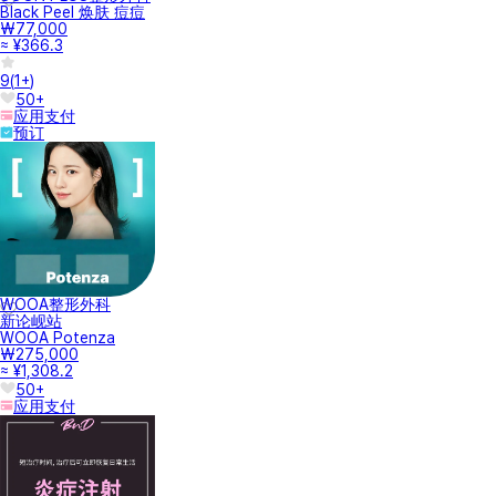
Black Peel 焕肤 痘痘
₩77,000
≈ ¥366.3
9
(
1+
)
50+
应用支付
预订
WOOA整形外科
新论岘站
WOOA Potenza
₩275,000
≈ ¥1,308.2
50+
应用支付