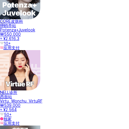
CORE皮肤科
狎鸥亭站
Potenza+Juvelook
₩550,000
≈ ¥2,616.3
10+
应用支付
NELL诊所
西面站
Virtu, Wonchu, VirtuRF
₩539,000
≈ ¥2,564
50+
独家
应用支付