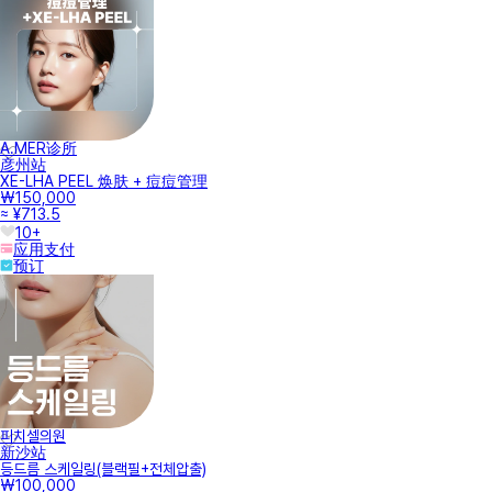
A.MER诊所
彦州站
XE-LHA PEEL 焕肤 + 痘痘管理
₩150,000
≈ ¥713.5
10+
应用支付
预订
피치셀의원
新沙站
등드름 스케일링(블랙필+전체압출)
₩100,000