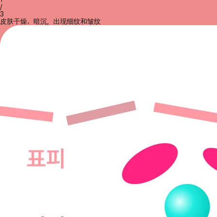
/
3
皮肤干燥、暗沉，出现细纹和皱纹