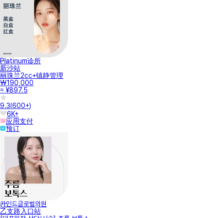
Platinum诊所
新沙站
丽珠兰2cc+镇静管理
₩190,000
≈ ¥897.5
9.3
(
600+
)
6K+
应用支付
预订
카인드글로벌의원
乙支路入口站