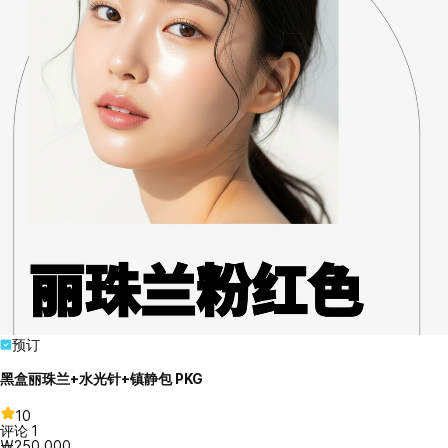
预订
黑盒丽珠兰+水光针+镇静包 PKG
10
评论
1
₩250,000