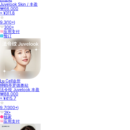
Juvelook Skin / 丰盈
₩66,000
≈ ¥311.8
9.3
(
10+
)
300+
应用支付
预订
Lu Cell诊所
狎鸥亭罗德奥站
法令纹 Juvelook 丰盈
₩88,000
≈ ¥415.7
9.7
(
300+
)
2K+
独家
应用支付