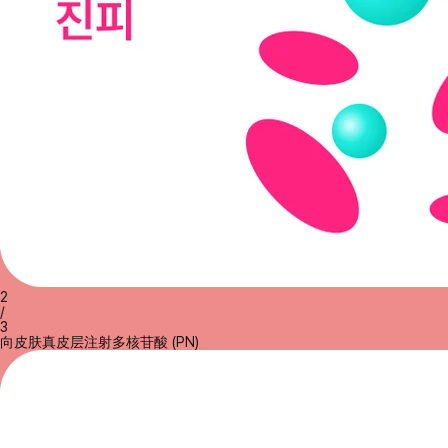
2
/
3
向皮肤真皮层注射多核苷酸 (PN)