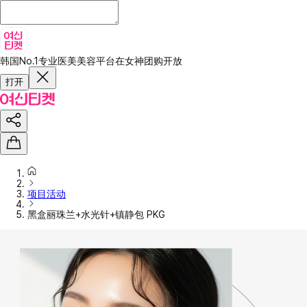
韩国No.1专业医美美容平台
在女神团购开放
打开
项目活动
黑盒丽珠兰+水光针+镇静包 PKG