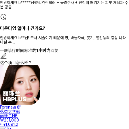
안녕하세요 b*****님🩵리쥬란힐러 + 물광주사 + 진정팩 패키지는 피부 재생과 수
분 공급...
다운타임 얼마나 긴가요?
안녕하세요 b**님! 주사 시술이기 때문에 멍, 바늘자국, 붓기, 열감등의 증상 나타
나실 수...
一般诊疗时间标准
约1小时内
回复
这个项目怎么样？
Forena诊所
弘益大学站
丽珠兰HB
₩231,000
≈ ¥1,091.2