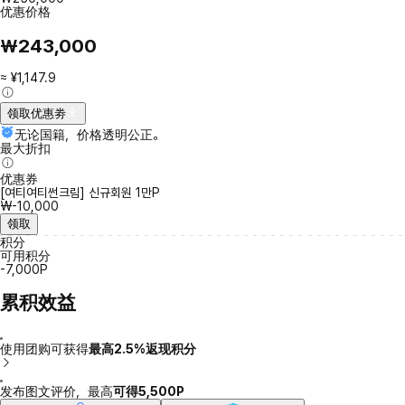
优惠价格
₩243,000
≈ ¥1,147.9
领取优惠劵
无论国籍，价格透明公正。
最大折扣
优惠券
[여티여티썬크림] 신규회원 1만P
₩-10,000
领取
积分
可用积分
-7,000P
累积效益
使用团购可获得
最高2.5%返现积分
发布图文评价，最高
可得5,500P