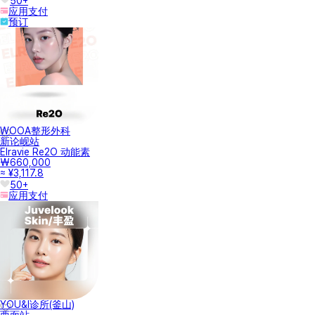
50+
应用支付
预订
WOOA整形外科
新论岘站
Elravie Re2O 动能素
₩660,000
≈ ¥3,117.8
50+
应用支付
YOU&I诊所(釜山)
西面站