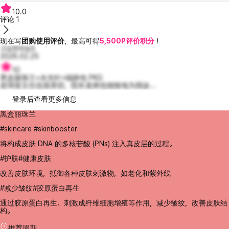
10.0
评论
1
现在写
团购使用评价
，最高可得
5,500P评价积分
！
고요한마농5
2026.02.25
10
黑盒丽珠兰+水光针+镇静包 PKG
咨询室主任也很亲切，院长老师也细致地为我诊...
登录后查看更多信息
黑盒丽珠兰
#skincare #skinbooster
将构成皮肤 DNA 的多核苷酸 (PNs) 注入真皮层的过程。
#护肤#健康皮肤
改善皮肤环境，抵御各种皮肤刺激物，如老化和紫外线
#减少皱纹#胶原蛋白再生
通过胶原蛋白再生、刺激成纤维细胞增殖等作用，减少皱纹，改善皮肤结
构。
推荐周期