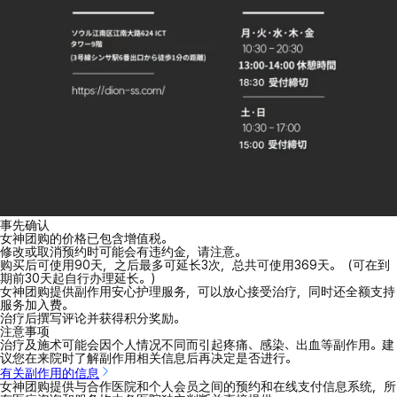
事先确认
女神团购的价格已包含增值税。
修改或取消预约时可能会有违约金，请注意。
购买后可使用90天，之后最多可延长3次，总共可使用369天。（可在到
期前30天起自行办理延长。）
女神团购提供副作用安心护理服务，可以放心接受治疗，同时还全额支持
服务加入费。
治疗后撰写评论并获得积分奖励。
注意事项
治疗及施术可能会因个人情况不同而引起疼痛、感染、出血等副作用。建
议您在来院时了解副作用相关信息后再决定是否进行。
有关副作用的信息
女神团购提供与合作医院和个人会员之间的预约和在线支付信息系统，所