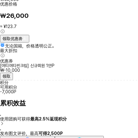
优惠价格
₩26,000
≈ ¥123.7
领取优惠劵
无论国籍，价格透明公正。
最大折扣
优惠券
[여티여티썬크림] 신규회원 1만P
₩-10,000
领取
积分
可用积分
-7,000P
累积效益
使用团购可获得
最高2.5%返现积分
发布图文评价，最高
可得2,500P