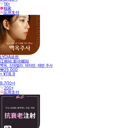
1K+
独家
应用支付
LYDIA诊所
江南站,新论岘站
백옥, 신데렐라, 비타민, 태반 주사
₩25,000
≈ ¥118.9
9.7
(
10+
)
200+
应用支付