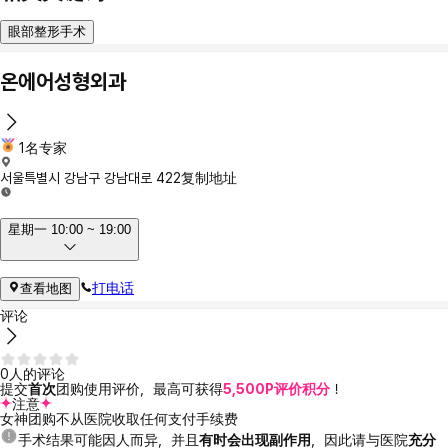
眼部整形手术
온에어성형외과
1名专家
서울특별시 강남구 강남대로 422
复制地址
星期一 10:00 ~ 19:00
打电话
查看地图
评论
0人的评论
提交
首次
团购使用评价，最高可获得
5,500P评价积分
！
注意
女神团购不从医院收取任何支付手续费
手术结果可能因人而异，并且
有时会出现副作用
，因此请与医院
充分