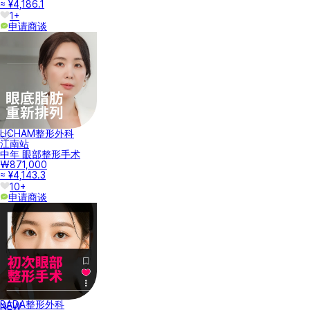
≈ ¥4,186.1
1+
申请商谈
LICHAM整形外科
江南站
中年 眼部整形手术
₩871,000
≈ ¥4,143.3
10+
申请商谈
BADA整形外科
NEW