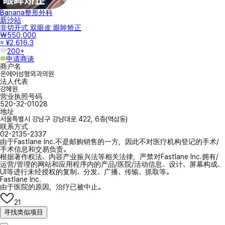
Banana整形外科
新沙站
非切开式 双眼皮 眼眸矫正
₩550,000
≈ ¥2,616.3
200+
申请商谈
商户名
온에어성형외과의원
法人代表
강혜원
营业执照号码
520-32-01028
地址
서울특별시 강남구 강남대로 422, 6층(역삼동)
联系方式
02-2135-2337
由于Fastlane Inc.不是邮购销售的一方，因此不对医疗机构登记的手术/
手术信息和交易负责。
根据著作权法、内容产业振兴法等相关法律，严禁对Fastlane Inc.拥有/
运营/管理的网站和应用程序内的产品/医院/活动信息、设计、屏幕构成、
UI等进行未经授权的复制、分发、广播、传输、抓取等。
Fastlane Inc.
由于医院的原因，治疗已被中止。
21
寻找类似项目