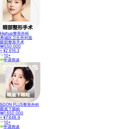
Highup整形外科
寿城区卫生所对面
眼部整形手术
₩550,000
≈ ¥2,616.3
10+
申请商谈
SOON PLUS整形外科
眼底下眼睑
₩1,650,000
≈ ¥7,848.9
10+
申请商谈