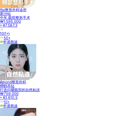
Yui整形外科诊所
新沙站
中年 眼部整形手术
₩1,595,000
≈ ¥7,587.3
10
(
1+
)
50+
申请商谈
Amond整形外科
狎鸥亭站
打造闪耀眼部的自然粘连
₩759,000
≈ ¥3,610.5
10+
申请商谈