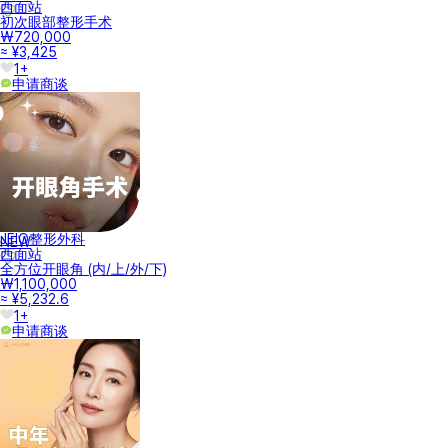
西面站
初次眼部整形手术
₩720,000
≈ ¥3,425
1+
申请商谈
JEIO整形外科
NEW
西面站
全方位开眼角 (内/上/外/下)
₩1,100,000
≈ ¥5,232.6
1+
申请商谈