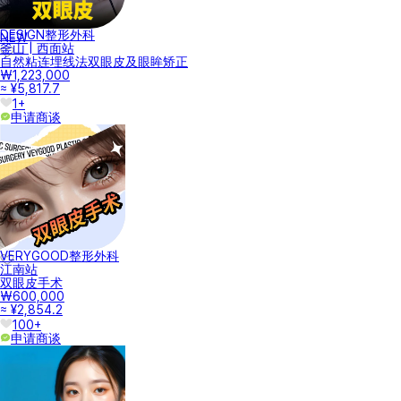
DESIGN整形外科
NEW
釜山 | 西面站
自然粘连埋线法双眼皮及眼眸矫正
₩1,223,000
≈ ¥5,817.7
1+
申请商谈
VERYGOOD整形外科
江南站
双眼皮手术
₩600,000
≈ ¥2,854.2
100+
申请商谈