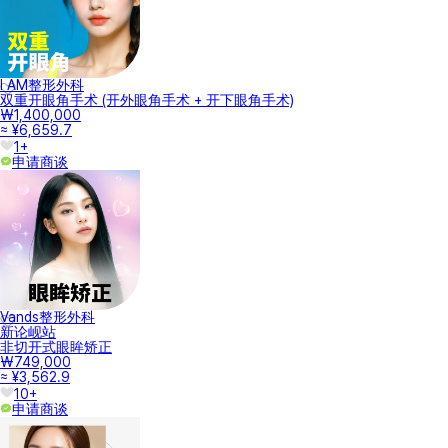
I AM整形外科
双重开眼角手术 (开外眼角手术 + 开下眼角手术)
₩1,400,000
≈ ¥6,659.7
1+
申请商谈
Vands整形外科
新论岘站
非切开式眼眸矫正
₩749,000
≈ ¥3,562.9
10+
申请商谈