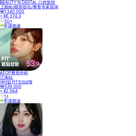
BEAUTY N DIGITAL 口腔医院
上眼睑/眼部提拉/整形专家咨询
₩1,340,000
≈ ¥6,374.3
50+
申请商谈
ATOP整形外科
江南站
에이탑 FIT트임성형
₩539,000
≈ ¥2,564
1+
申请商谈