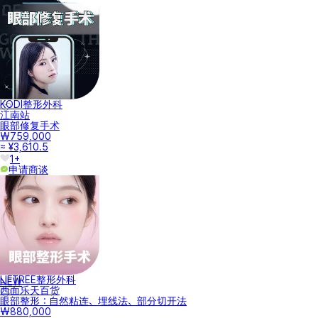
KODI整形外科
江南站
眼部修复手术
₩759,000
≈ ¥3,610.5
1+
申请商谈
LIFTREE整形外科
NEW
西面乐天百货
眼部整形：自然粘连、埋线法、部分切开法
₩880,000