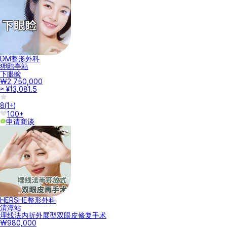
DM整形外科
狎鸥亭站
下眼睑
₩2,750,000
≈ ¥13,081.5
8
(
1+
)
100+
申请商谈
HERSHE整形外科
清潭站
埋线法内折外展型双眼皮修复手术
₩980,000