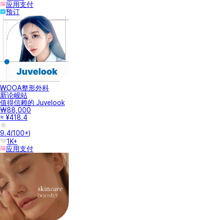
应用支付
预订
WOOA整形外科
新论岘站
值得信赖的 Juvelook
₩88,000
≈ ¥418.4
9.4
(
100+
)
1K+
应用支付