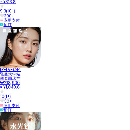
≈ ¥313.8
9.3
(
10+
)
300+
应用支付
预订
D'ELVE诊所
弘益大学站
黑盒丽珠兰
₩218,900
≈ ¥1,040.8
10
(
1+
)
50+
应用支付
预订