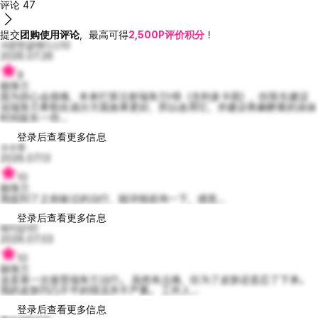
评论
47
提交
团购使用评论
，最高可得
2,500P评价积分
！
서운한글래디스10
2026.07.26
9
丽珠兰
因为担心会很痛，本来打算注射瑞朱兰HB（含利多卡因），但医生建议
说瑞朱兰希勒在成分方面效果更好，所以改用它，并建议将麻醉膏的涂抹
时间延长一些...
登录后查看更多信息
수수후
2026.07.13
10
丽珠兰
我提到了之前做过的治疗，能详细咨询一下，感觉...
登录后查看更多信息
돼지감자1
2026.07.03
10
丽珠兰
这是第一次接受瑞朱兰治疗。 虽然有点痛，但为了皮肤还是忍了下来。
我的皮肤凹凸不平的情况并不严重。 工作人...
登录后查看更多信息