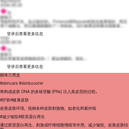
복숭아와감자
2026.06.20
10
丽珠兰
等候时间不长，这点挺好的。 Potenza和Rejuran的组合效果很好，而且
用了抽吸法，所以痛感稍微轻了一些哈哈。治疗效果还得看后续恢复...
登录后查看更多信息
이잉2
2026.06.19
10
丽珠兰
院长和素英老师都很亲切~！ 看诊很顺利，我先...
登录后查看更多信息
丽珠兰黑盒
#skincare #skinbooster
将构成皮肤 DNA 的多核苷酸 (PNs) 注入真皮层的过程。
#护肤#健康皮肤
改善皮肤环境，抵御各种皮肤刺激物，如老化和紫外线
#减少皱纹#胶原蛋白再生
通过胶原蛋白再生、刺激成纤维细胞增殖等作用，减少皱纹，改善皮肤结