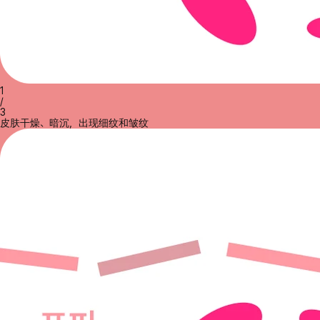
1
/
3
皮肤干燥、暗沉，出现细纹和皱纹