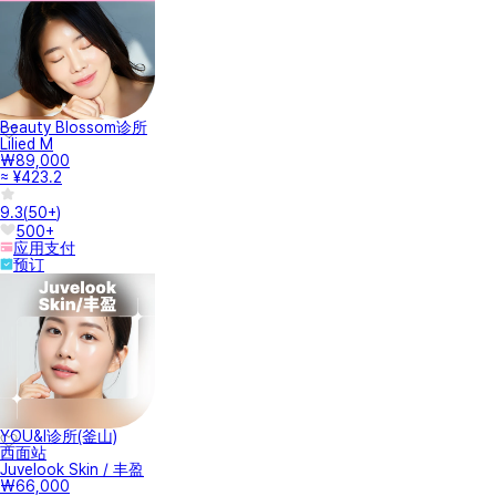
Beauty Blossom诊所
Lilied M
₩89,000
≈ ¥423.2
9.3
(
50+
)
500+
应用支付
预订
YOU&I诊所(釜山)
西面站
Juvelook Skin / 丰盈
₩66,000