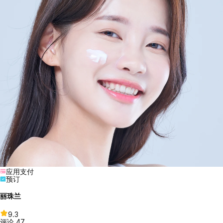
应用支付
预订
丽珠兰
9.3
评论
47