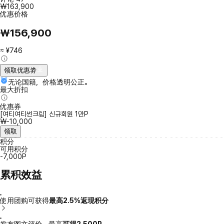
₩163,900
优惠价格
₩156,900
≈ ¥746
领取优惠劵
无论国籍，价格透明公正。
最大折扣
优惠券
[여티여티썬크림] 신규회원 1만P
₩-10,000
领取
积分
可用积分
-7,000P
累积效益
使用团购可获得
最高2.5%返现积分
发布图文评价，最高
可得2,500P