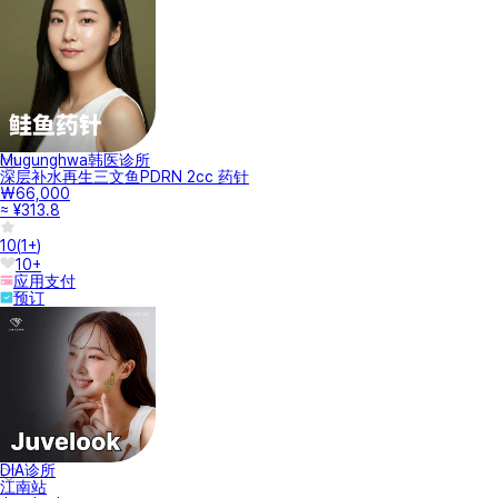
Mugunghwa韩医诊所
深层补水再生三文鱼PDRN 2cc 药针
₩66,000
≈ ¥313.8
10
(
1+
)
10+
应用支付
预订
DIA诊所
江南站