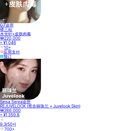
G7诊所
驿三站
水光针+皮肤肉毒
₩220,000
≈ ¥1,046
10+
应用支付
预订
Sinsa Serea诊所
REJUVELOOK (黑盒丽珠兰 + Juvelook Skin)
₩286,000
≈ ¥1,359.8
9.3
(
50+
)
700+