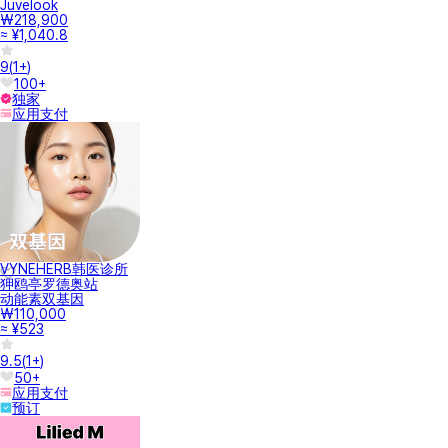
Juvelook
₩218,900
≈ ¥1,040.8
9
(
1+
)
100+
独家
应用支付
VYNEHERB韩医诊所
狎鸥亭罗德奥站
动能素双基因
₩110,000
≈ ¥523
9.5
(
1+
)
50+
应用支付
预订