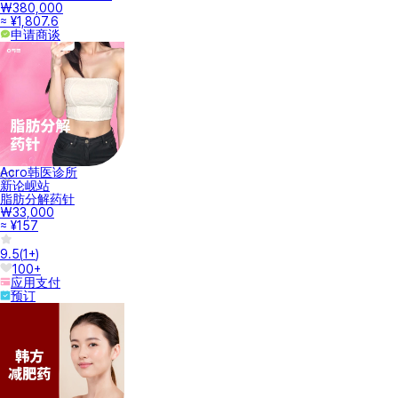
₩380,000
≈ ¥1,807.6
申请商谈
Acro韩医诊所
新论岘站
脂肪分解药针
₩33,000
≈ ¥157
9.5
(
1+
)
100+
应用支付
预订