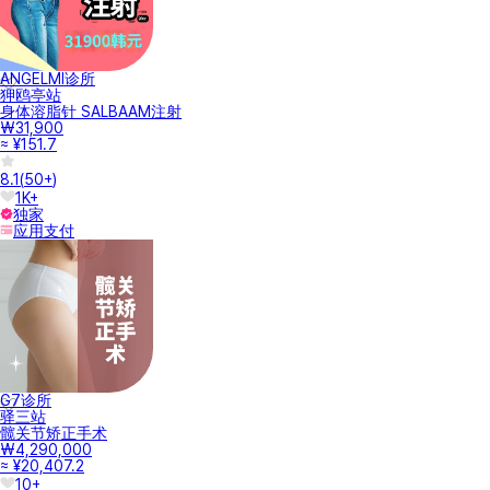
ANGELMI诊所
狎鸥亭站
身体溶脂针 SALBAAM注射
₩31,900
≈ ¥151.7
8.1
(
50+
)
1K+
独家
应用支付
G7诊所
驿三站
髋关节矫正手术
₩4,290,000
≈ ¥20,407.2
10+