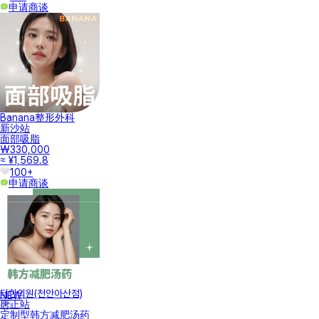
申请商谈
Banana整形外科
新沙站
面部吸脂
₩330,000
≈ ¥1,569.8
100+
申请商谈
터한의원(천안아산점)
NEW
唐正站
定制型韩方减肥汤药