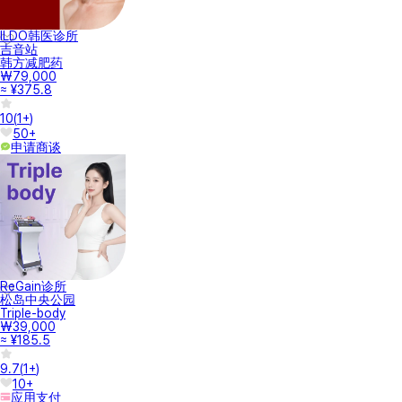
ILDO韩医诊所
吉音站
韩方减肥药
₩79,000
≈ ¥375.8
10
(
1+
)
50+
申请商谈
ReGain诊所
松岛中央公园
Triple-body
₩39,000
≈ ¥185.5
9.7
(
1+
)
10+
应用支付