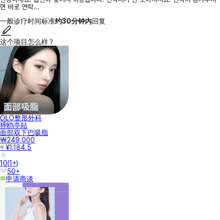
면 바로 연락...
一般诊疗时间标准
约30分钟内
回复
这个项目怎么样？
OLO整形外科
狎鸥亭站
面部双下巴吸脂
₩249,000
≈ ¥1,184.5
10
(
1+
)
50+
申请商谈