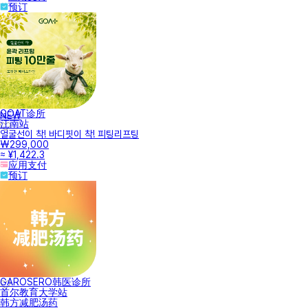
预订
GOAT诊所
NEW
江南站
얼굴선이 착! 바디핏이 착! 피팅리프팅
₩299,000
≈ ¥1,422.3
应用支付
预订
GAROSERO韩医诊所
首尔教育大学站
韩方减肥汤药