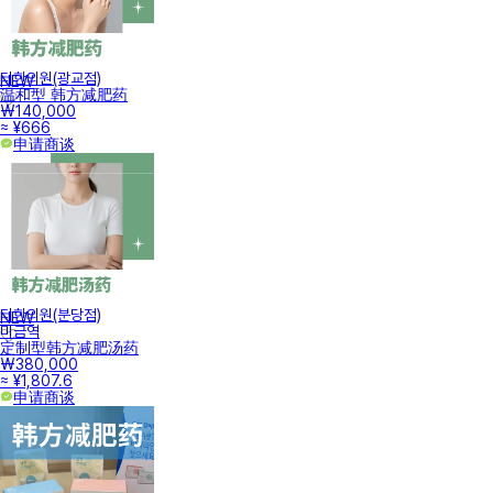
터한의원(광교점)
NEW
温和型 韩方减肥药
₩140,000
≈ ¥666
申请商谈
터한의원(분당점)
NEW
미금역
定制型韩方减肥汤药
₩380,000
≈ ¥1,807.6
申请商谈