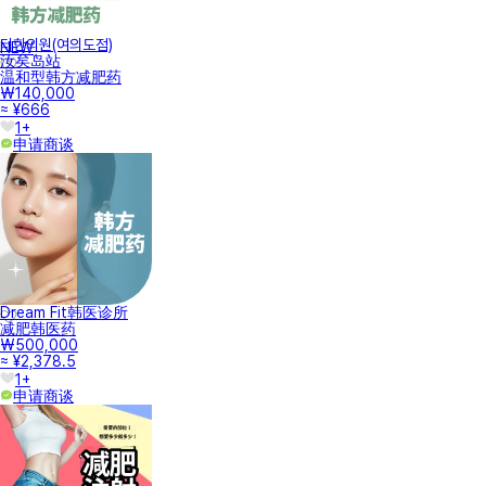
터한의원(여의도점)
NEW
汝矣岛站
温和型韩方减肥药
₩140,000
≈ ¥666
1+
申请商谈
Dream Fit韩医诊所
减肥韩医药
₩500,000
≈ ¥2,378.5
1+
申请商谈