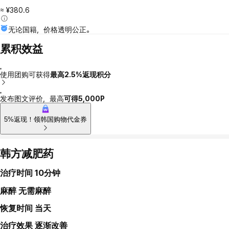
≈ ¥380.6
无论国籍，价格透明公正。
累积效益
使用团购可获得
最高2.5%返现积分
发布图文评价，最高
可得5,000P
5%返现！领韩国购物代金券
韩方减肥药
治疗时间
10分钟
麻醉
无需麻醉
恢复时间
当天
治疗效果
逐渐改善