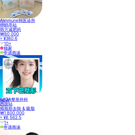
Alimmune韩医诊所
狎鸥亭站
韩方减肥药
₩80,000
≈ ¥380.6
10+
独家
申请商谈
BADA整形外科
NEW
西面站
颊脂肪去除 & 吸脂
₩1,800,000
≈ ¥8,562.5
1+
申请商谈