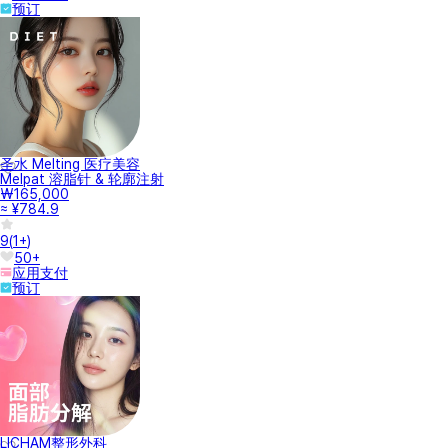
预订
圣水 Melting 医疗美容
Melpat 溶脂针 & 轮廓注射
₩165,000
≈ ¥784.9
9
(
1+
)
50+
应用支付
预订
LICHAM整形外科