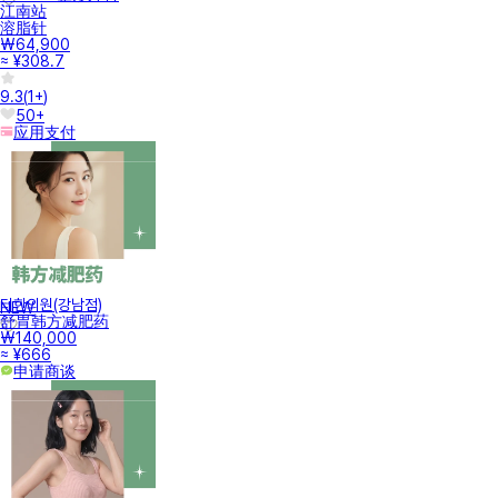
江南站
溶脂针
₩64,900
≈ ¥308.7
9.3
(
1+
)
50+
应用支付
터한의원(강남점)
NEW
舒胃韩方减肥药
₩140,000
≈ ¥666
申请商谈