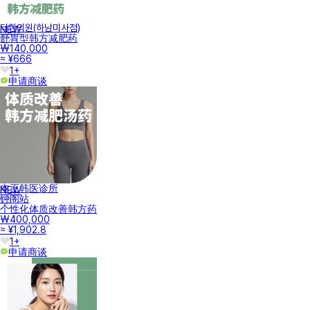
터한의원(하남미사점)
NEW
舒胃型韩方减肥药
₩140,000
≈ ¥666
1+
申请商谈
本正韩医诊所
NEW
钟阁站
个性化体质改善韩方药
₩400,000
≈ ¥1,902.8
1+
申请商谈