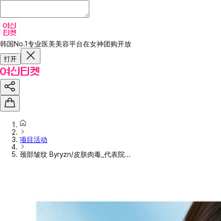
韩国No.1专业医美美容平台
在女神团购开放
打开
项目活动
颈部皱纹 Byryzn/皮肤肉毒_代表院...