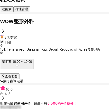
动能素
弹性管理
WOW整形外科
2名专家
日语
101, Teheran-ro, Gangnam-gu, Seoul, Republic of Korea
复制地址
星期五 10:00 ~ 19:00
查看地图
拨打咨询电话
10.0
评论
3
现在写
团购使用评价
，最高可得
5,500P评价积分
！
부드러운리안12