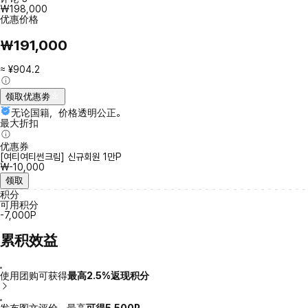
₩198,000
优惠价格
₩191,000
≈ ¥904.2
领取优惠劵
无论国籍，价格透明公正。
最大折扣
优惠券
[여티여티썬크림] 신규회원 1만P
₩-10,000
领取
积分
可用积分
-7,000P
累积效益
使用团购可获得
最高2.5%返现积分
发布图文评价，最高
可得5,500P