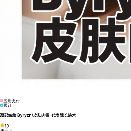
应用支付
预订
颈部皱纹 Byryzn/皮肤肉毒_代表院长施术
10
评论
3