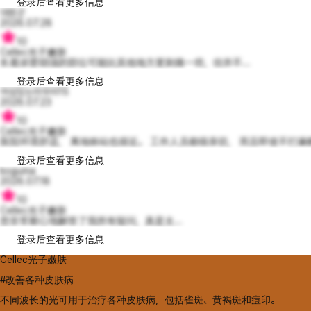
登录后查看更多信息
대원군
2026.07.28
10
Cellec光子嫩肤
长着浓密胡须的部位可能比其他地方更刺痛一些，但并不...
登录后查看更多信息
야심있는라우라15
2026.07.23
10
Cellec光子嫩肤
医院环境舒适， 离地铁站也很近。 工作人员都很亲切， 而且即使不打麻醉，
登录后查看更多信息
koguma
2026.07.18
10
Cellec光子嫩肤
您非常耐心地解答了我所有疑问，真是太...
登录后查看更多信息
Cellec光子嫩肤
#改善各种皮肤病
不同波长的光可用于治疗各种皮肤病，包括雀斑、黄褐斑和痘印。