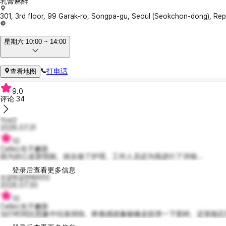
乳膏麻醉
301, 3rd floor, 99 Garak-ro, Songpa-gu, Seoul (Seokchon-dong), Rep
星期六 10:00 ~ 14:00
打电话
查看地图
9.0
评论
34
Yoe2
2026.07.31
10
Cellec光子嫩肤
因为担心皮肤瑕疵，就去做了护理，工作人员还为我进行了详细...
登录后查看更多信息
싱글벙글한페피10
2026.07.30
10
Cellec光子嫩肤
治疗时间比想象中结束得快，疼痛感就像被橡皮筋弹一下那样，还算能忍受