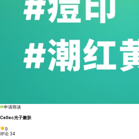
申请商谈
Cellec光子嫩肤
9
评论
34