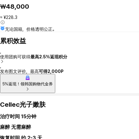
₩48,000
≈ ¥228.3
无论国籍，价格透明公正。
累积效益
使用团购可获得
最高2.5%返现积分
发布图文评价，最高
可得2,000P
5%返现！领韩国购物代金券
Cellec光子嫩肤
治疗时间
15分钟
麻醉
无需麻醉
恢复时间
约 2-3 天