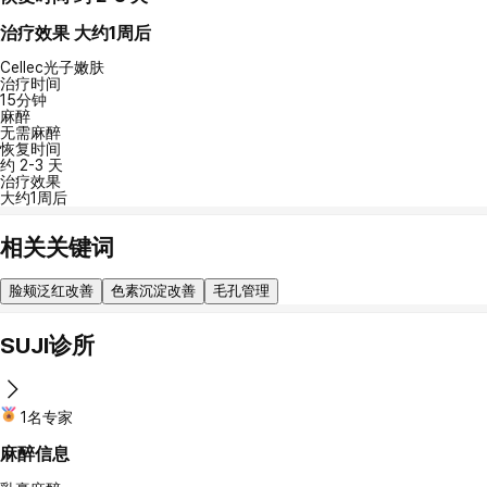
治疗效果
大约1周后
Cellec光子嫩肤
治疗时间
15分钟
麻醉
无需麻醉
恢复时间
约 2-3 天
治疗效果
大约1周后
相关关键词
脸颊泛红改善
色素沉淀改善
毛孔管理
SUJI诊所
1名专家
麻醉信息