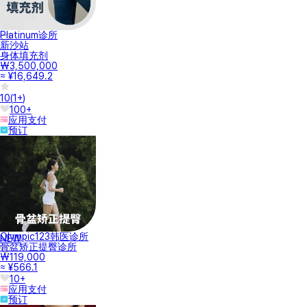
Platinum诊所
新沙站
身体填充剂
₩3,500,000
≈ ¥16,649.2
10
(
1+
)
100+
应用支付
预订
Olympic123韩医诊所
NEW
骨盆矫正提臀诊所
₩119,000
≈ ¥566.1
10+
应用支付
预订