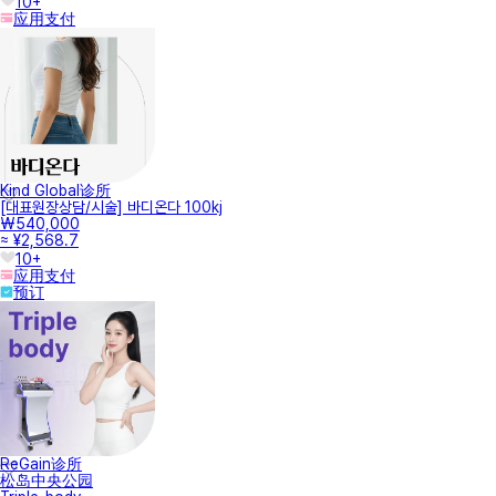
10+
应用支付
Kind Global诊所
[대표원장상담/시술] 바디온다 100kj
₩540,000
≈ ¥2,568.7
10+
应用支付
预订
ReGain诊所
松岛中央公园