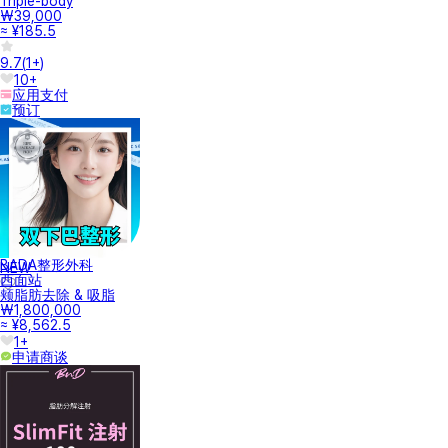
Triple-body
₩39,000
≈ ¥185.5
9.7
(
1+
)
10+
应用支付
预订
BADA整形外科
NEW
西面站
颊脂肪去除 & 吸脂
₩1,800,000
≈ ¥8,562.5
1+
申请商谈