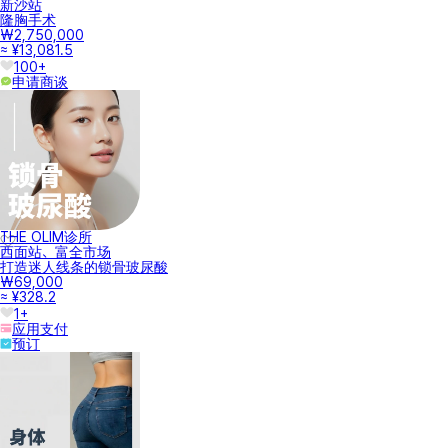
新沙站
隆胸手术
₩2,750,000
≈ ¥13,081.5
100+
申请商谈
THE OLIM诊所
西面站、富全市场
打造迷人线条的锁骨玻尿酸
₩69,000
≈ ¥328.2
1+
应用支付
预订