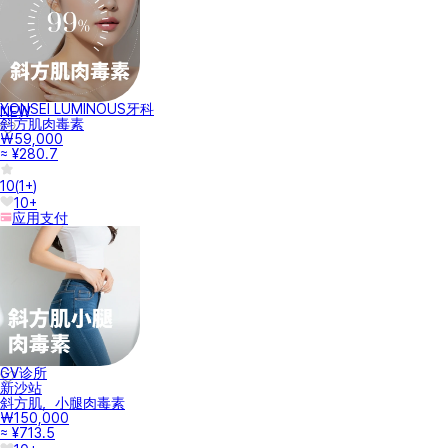
YONSEI LUMINOUS牙科
NEW
斜方肌肉毒素
₩59,000
≈ ¥280.7
10
(
1+
)
10+
应用支付
GV诊所
新沙站
斜方肌，小腿肉毒素
₩150,000
≈ ¥713.5