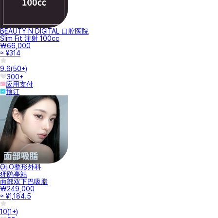
BEAUTY N DIGITAL 口腔医院
Slim Fit 注射 100cc
₩66,000
≈ ¥314
9.6
(
50+
)
300+
应用支付
预订
OLO整形外科
狎鸥亭站
面部双下巴吸脂
₩249,000
≈ ¥1,184.5
10
(
1+
)