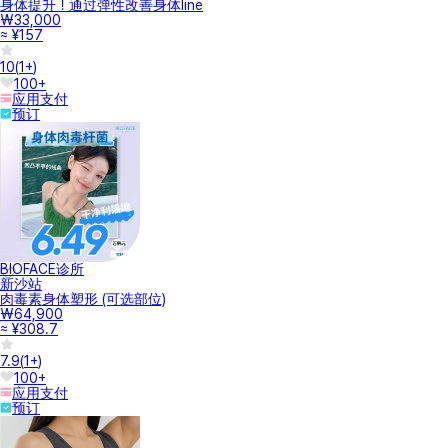
身体提升！通过弹性改善身体line
₩33,000
≈ ¥157
10
(
1+
)
100+
应用支付
预订
BIOFACE诊所
新沙站
肉毒素身体塑形 (可选部位)
₩64,900
≈ ¥308.7
7.9
(
1+
)
100+
应用支付
预订