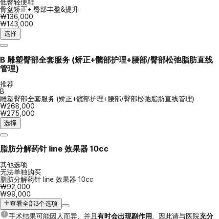
低臀轻便鞋
骨盆矫正+ 臀部丰盈&提升
₩136,000
₩143,000
选择
B
雕塑臀部全套服务 (矫正+髋部护理+腰部/臀部松弛脂肪直线
管理)
推荐
B
雕塑臀部全套服务 (矫正+髋部护理+腰部/臀部松弛脂肪直线管理)
₩268,000
₩275,000
选择
脂肪分解药针 line 效果器 10cc
其他选项
无法单独购买
脂肪分解药针 line 效果器 10cc
₩92,000
₩99,000
查看全部3个选项
手术结果可能因人而异，并且
有时会出现副作用
，因此请与医院
充分