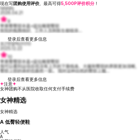
现在写
团购使用评价
，最高可得
5,500P评价积分
！
hjhjhjhj
2026.04.21
9
苹果臀臀部丰盈+提拉雕塑臀部
医院的氛围很好，工作人员和医生都很亲...
登录后查看更多信息
포근한알렉산더10
2025.12.22
10
苹果臀臀部丰盈+提拉雕塑臀部
我可以看到运动后也没有上升的下垂线条，大腿和臀部的界限更加清晰，
臀部上部的体积也焕然一新。 我对这种自然的臀部上翘...
登录后查看更多信息
注意
女神团购不从医院收取任何支付手续费
女神精选
女神精选
A
低臀轻便鞋
人气
A