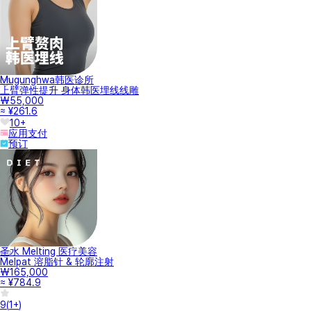
Mugunghwa韩医诊所
上臂弹性提升 身体韩医埋线线雕
₩55,000
≈ ¥261.6
10+
应用支付
预订
圣水 Melting 医疗美容
Melpat 溶脂针 & 轮廓注射
₩165,000
≈ ¥784.9
9
(
1+
)