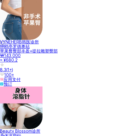
VYNEHERB韩医诊所
狎鸥亭罗德奥站
苹果臀臀部丰盈+提拉雕塑臀部
₩143,000
≈ ¥680.2
8.3
(
1+
)
100+
应用支付
预订
Beauty Blossom诊所
身体溶脂针