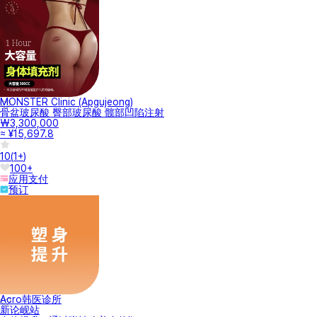
MONSTER Clinic (Apgujeong)
骨盆玻尿酸 臀部玻尿酸 髋部凹陷注射
₩3,300,000
≈ ¥15,697.8
10
(
1+
)
100+
应用支付
预订
Acro韩医诊所
新论岘站