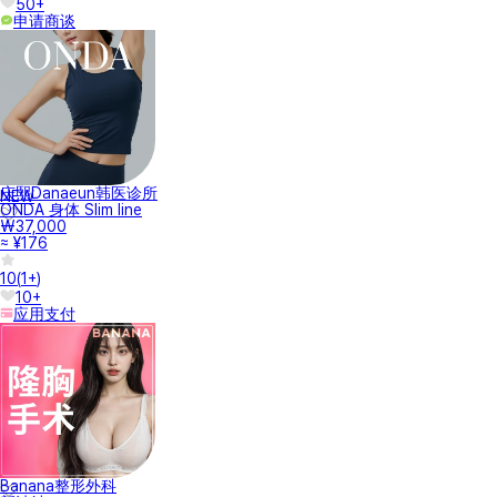
50+
申请商谈
庆熙Danaeun韩医诊所
NEW
ONDA 身体 Slim line
₩37,000
≈ ¥176
10
(
1+
)
10+
应用支付
Banana整形外科