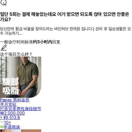
일단 5회는 결제 해놓았는데요 이거 받으면 되도록 앉아 있으면 안좋은
가요?
당신만의 황금 비율을 찾아드리는 바인허브 한의원 입니다:) 관리 후 일상생활은 모
두 가능하기...
一般诊疗时间标准
约3小时内
回复
这个项目怎么样？
Papas 男科诊所
半月堂站
打造完美男性身段细节
₩2,000,000
≈ ¥9,513.8
10+
申请商谈