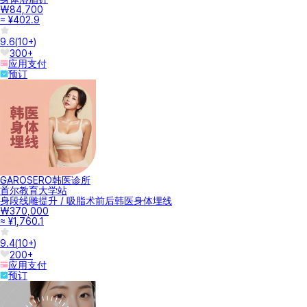
₩84,700
≈ ¥402.9
9.6
(
10+
)
300+
应用支付
预订
GAROSERO韩医诊所
首尔教育大学站
身段线雕提升 / 吸脂术前后韩医身体埋线
₩370,000
≈ ¥1,760.1
9.4
(
10+
)
200+
应用支付
预订