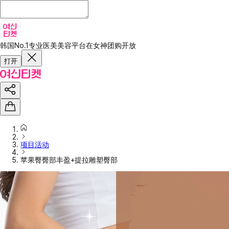
韩国No.1专业医美美容平台
在女神团购开放
打开
项目活动
苹果臀臀部丰盈+提拉雕塑臀部