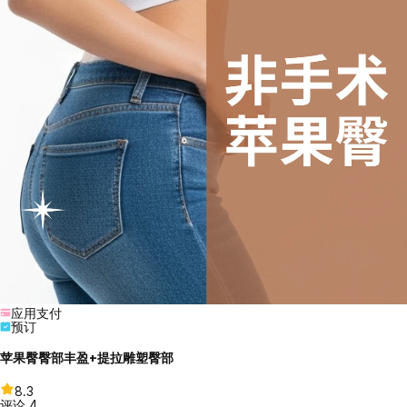
应用支付
预订
苹果臀臀部丰盈+提拉雕塑臀部
8.3
评论
4