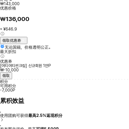
₩143,000
优惠价格
₩136,000
≈ ¥646.9
领取优惠劵
无论国籍，价格透明公正。
最大折扣
优惠券
[여티여티썬크림] 신규회원 1만P
₩-10,000
领取
积分
可用积分
-7,000P
累积效益
使用团购可获得
最高2.5%返现积分
发布图文评价，最高
可得5,500P