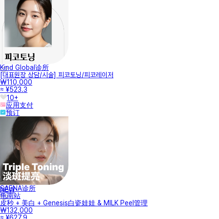
Kind Global诊所
[대표원장 상담/시술] 피코토닝/피코레이저
₩110,000
≈ ¥523.3
10+
应用支付
预订
SAENA诊所
NEW
龟南站
皮秒 + 美白 + Genesis白瓷娃娃 & MILK Peel管理
₩132,000
≈ ¥627.9