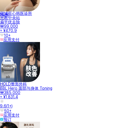
至诚至心韩医诊所
NEW
光教中央站
扁平疣去除
₩99,000
≈ ¥470.9
10+
应用支付
HOLD整形外科
BBL Hero 面部与身体 Toning
₩385,000
≈ ¥1,831.4
9.6
(
1+
)
50+
应用支付
预订