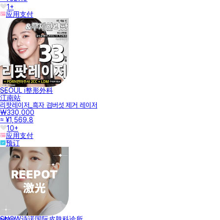
1+
应用支付
SEOUL i整形外科
江南站
리팟레이저_흑자 검버섯 제거 레이저
₩330,000
≈ ¥1,569.8
10+
应用支付
预订
SNOW诗诺国际皮肤科诊所