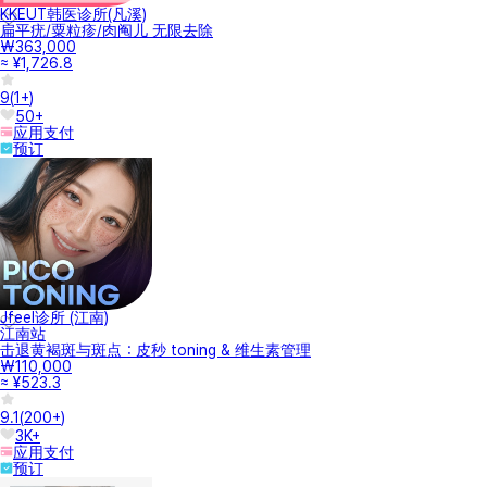
KKEUT韩医诊所(凡溪)
扁平疣/粟粒疹/肉阄儿 无限去除
₩363,000
≈ ¥1,726.8
9
(
1+
)
50+
应用支付
预订
Jfeel诊所 (江南)
江南站
击退黄褐斑与斑点：皮秒 toning & 维生素管理
₩110,000
≈ ¥523.3
9.1
(
200+
)
3K+
应用支付
预订