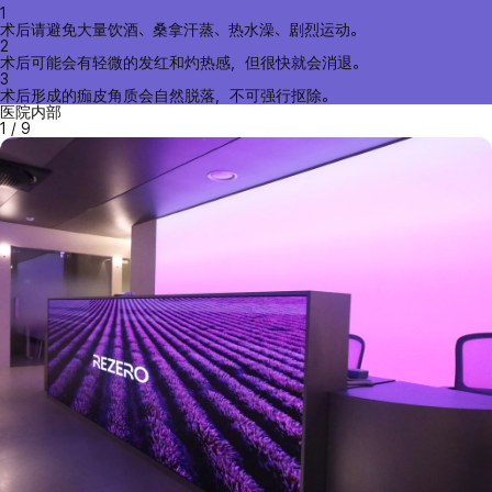
1
术后请避免大量饮酒、桑拿汗蒸、热水澡、剧烈运动。
2
术后可能会有轻微的发红和灼热感，但很快就会消退。
3
术后形成的痂皮角质会自然脱落，不可强行抠除。
医院内部
1
/
9