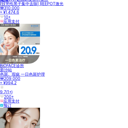
NEW
[日光性黑子集中去除] REEPOT激光
₩310,000
≈ ¥1,474.6
10+
应用支付
BIOFACE诊所
新沙站
色斑、瑕疵 一日色斑护理
₩209,000
≈ ¥994.2
9.7
(
1+
)
200+
应用支付
预订