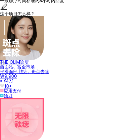
一般诊疗时间标准
约3小时内
回复
这个项目怎么样？
THE OLIM诊所
西面站、富全市场
平滑面部 祛痣、斑点去除
₩9,900
≈ ¥47.1
10+
应用支付
预订