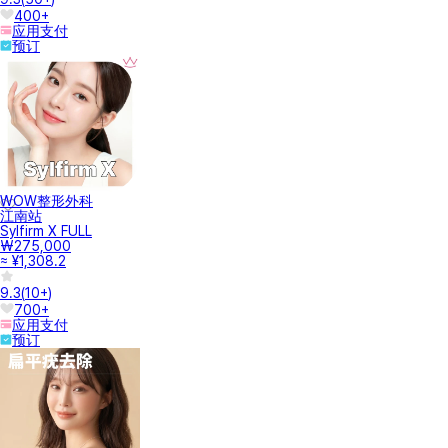
400+
应用支付
预订
WOW整形外科
江南站
Sylfirm X FULL
₩275,000
≈ ¥1,308.2
9.3
(
10+
)
700+
应用支付
预订