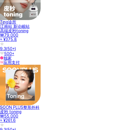
Ting诊所
江南站 新论岘站
高端皮秒toning
₩79,000
≈ ¥375.8
9.3
(
50+
)
500+
独家
应用支付
SOON PLUS整形外科
皮秒 toning
₩55,000
≈ ¥261.6
9.3
(
50+
)