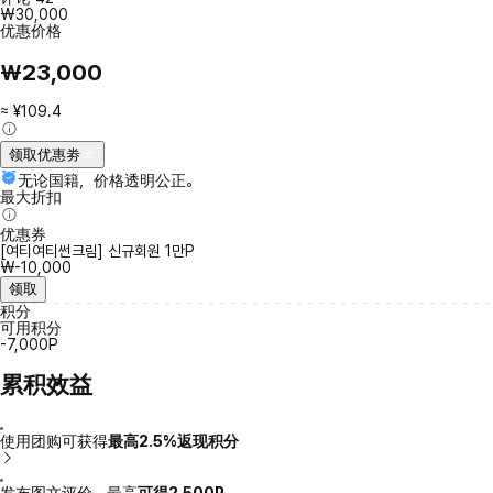
₩30,000
优惠价格
₩23,000
≈ ¥109.4
领取优惠劵
无论国籍，价格透明公正。
最大折扣
优惠券
[여티여티썬크림] 신규회원 1만P
₩-10,000
领取
积分
可用积分
-7,000P
累积效益
使用团购可获得
最高2.5%返现积分
发布图文评价，最高
可得2,500P