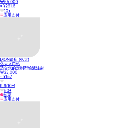
₩55,000
≈ ¥261.6
10+
应用支付
DION诊所 (弘大)
弘大入口站
适合您的定制型输液注射
₩33,000
≈ ¥157
9.9
(
10+
)
50+
独家
应用支付