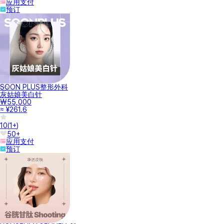
应用支付
预订
SOON PLUS整形外科
灰姑娘美白针
₩55,000
≈ ¥261.6
10
(
1+
)
50+
应用支付
预订