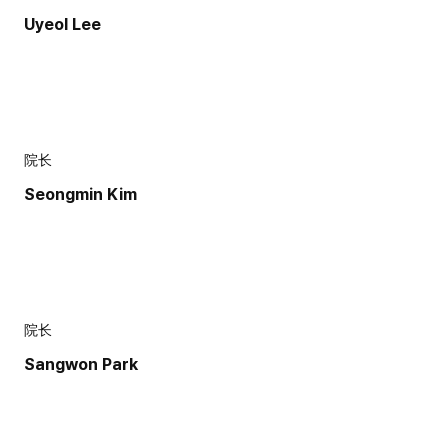
Uyeol Lee
院长
Seongmin Kim
院长
Sangwon Park