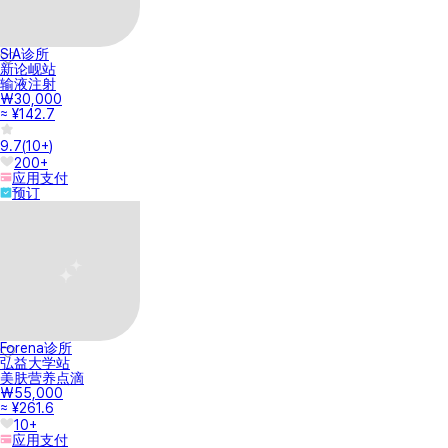
SIA诊所
新论岘站
输液注射
₩30,000
≈ ¥142.7
9.7
(
10+
)
200+
应用支付
预订
Forena诊所
弘益大学站
美肤营养点滴
₩55,000
≈ ¥261.6
10+
应用支付