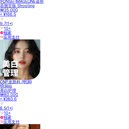
YONSEI IMAGELINE诊所
谷胱甘肽 Shooting
₩35,000
≈ ¥166.5
9.7
(
1+
)
10+
独家
应用支付
CNP皮肤科 (明洞)
明洞站
美白护理
₩80,000
≈ ¥380.6
8.5
(
1+
)
10+
独家
应用支付