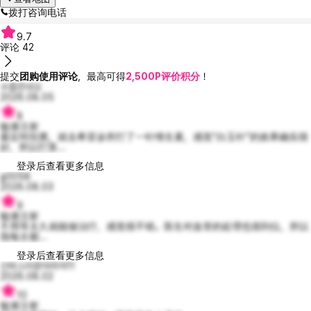
拨打咨询电话
9.7
评论
42
提交
团购使用评论
，最高可得
2,500P评价积分
！
수줍은네오
2026.08.05
8
输液注射
最近特别累，就去希亚诊所打了一针维生素，感觉“白玉针”的效果确实很
好，所以打算...
登录后查看更多信息
g0058
2026.08.03
9
输液注射
不用等太久就能做治疗，感觉很不错。医生对血管的处理也很到位，所以
我每次都...
登录后查看更多信息
신비스러운아리아11
2026.08.02
10
输液注射