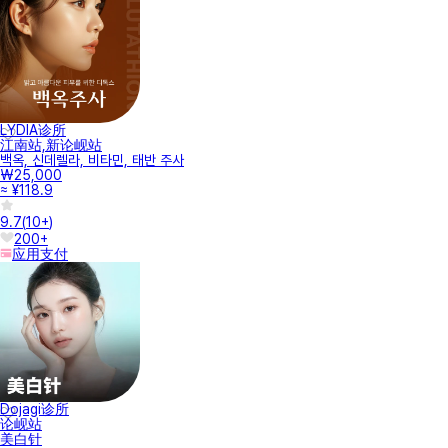
LYDIA诊所
江南站,新论岘站
백옥, 신데렐라, 비타민, 태반 주사
₩25,000
≈ ¥118.9
9.7
(
10+
)
200+
应用支付
Dojagi诊所
论岘站
美白针