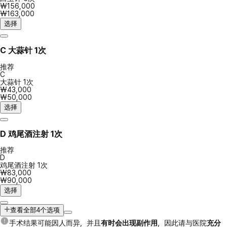
₩156,000
₩163,000
选择
C
大蒜针 1次
推荐
C
大蒜针 1次
₩43,000
₩50,000
选择
D
鸡尾酒注射 1次
推荐
D
鸡尾酒注射 1次
₩83,000
₩90,000
选择
查看全部4个选项
手术结果可能因人而异，并且
有时会出现副作用
，因此请与医院
充分