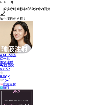
나 피로 회...
一般诊疗时间标准
约30分钟内
回复
这个项目怎么样？
A.MER诊所
彦州站
输液注射
₩33,000
≈ ¥157
9.8
(
1+
)
10+
应用支付
预订