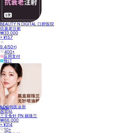
BEAUTY N DIGITAL 口腔医院
抗衰老注射
₩33,000
≈ ¥157
9.4
(
50+
)
400+
应用支付
预订
ILDO韩医诊所
NEW
吉音站
三文鱼针 PN 丽珠兰
₩66,000
≈ ¥314
10+