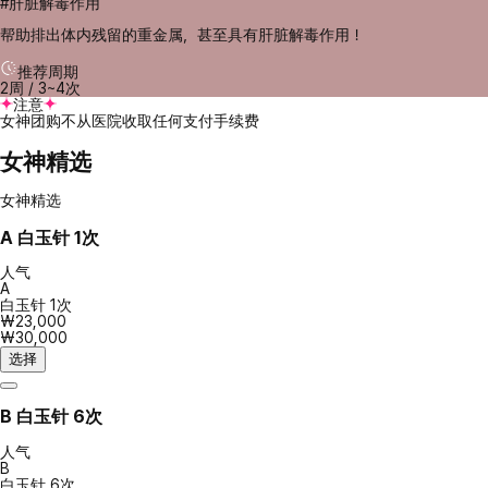
#肝脏解毒作用
帮助排出体内残留的重金属，甚至具有肝脏解毒作用！
推荐周期
2周 / 3~4次
注意
女神团购不从医院收取任何支付手续费
女神精选
女神精选
A
白玉针 1次
人气
A
白玉针 1次
₩23,000
₩30,000
选择
B
白玉针 6次
人气
B
白玉针 6次