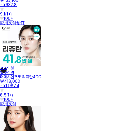
₩133,100
≈ ¥632.8
9.1
(
1+
)
100+
应用支付
预订
포즈의원
압구정역
더마샤인프로 리쥬란4CC
₩418,000
≈ ¥1,987.4
8.5
(
1+
)
100+
应用支付