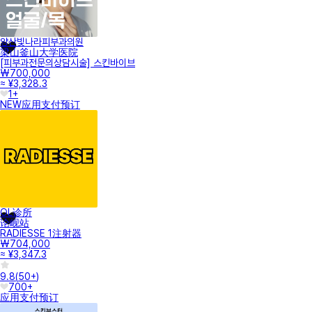
양산빛나라피부과의원
梁山釜山大学医院
[피부과전문의상담시술] 스킨바이브
₩700,000
≈ ¥3,328.3
1+
NEW
应用支付
预订
OL诊所
论岘站
RADIESSE 1注射器
₩704,000
≈ ¥3,347.3
9.8
(
50+
)
700+
应用支付
预订