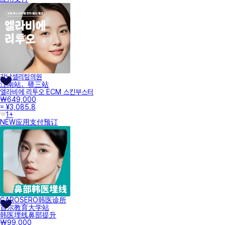
강남셀리팅의원
江南站、驿三站
엘라비에 리투오 ECM 스킨부스터
₩649,000
≈ ¥3,085.8
1+
NEW
应用支付
预订
GAROSERO韩医诊所
首尔教育大学站
韩医埋线鼻部提升
₩99,000