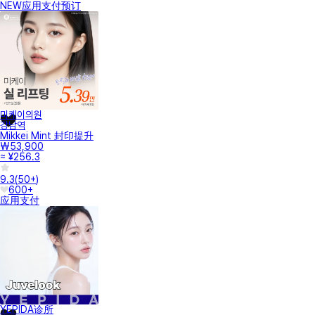
NEW
应用支付
预订
미케이의원
강남역
Mikkei Mint 封印提升
₩53,900
≈ ¥256.3
9.3
(
50+
)
600+
应用支付
YEPIDA诊所