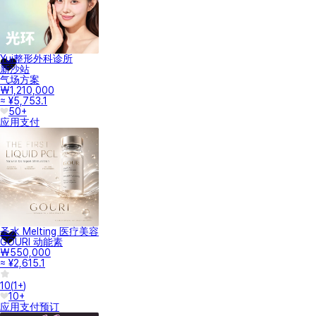
Yui整形外科诊所
新沙站
气场方案
₩1,210,000
≈ ¥5,753.1
50+
应用支付
圣水 Melting 医疗美容
GOURI 动能素
₩550,000
≈ ¥2,615.1
10
(
1+
)
10+
应用支付
预订