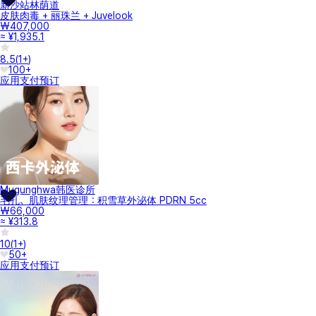
新沙站林荫道
皮肤肉毒 + 丽珠兰 + Juvelook
₩407,000
≈ ¥1,935.1
8.5
(
1+
)
100+
应用支付
预订
Mugunghwa韩医诊所
毛孔、肌肤纹理管理：积雪草外泌体 PDRN 5cc
₩66,000
≈ ¥313.8
10
(
1+
)
50+
应用支付
预订