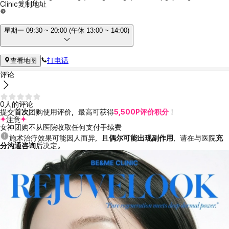
Clinic
复制地址
星期一 09:30 ~ 20:00 (午休 13:00 ~ 14:00)
打电话
查看地图
评论
0人的评论
提交
首次
团购使用评价，最高可获得
5,500P评价积分
！
注意
女神团购不从医院收取任何支付手续费
施术治疗效果可能因人而异，且
偶尔可能出现副作用
，请在与医院
充
分沟通咨询
后决定。