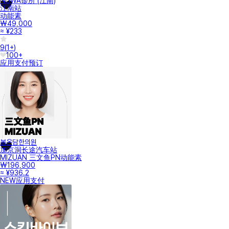
NUWA诊所 (江南)
江南站
动能素
₩49,000
≈ ¥233
9
(
1+
)
100+
应用支付
预订
봄온담한의원
加京洞长途汽车站
MIZUAN 三文鱼PN动能素
₩196,900
≈ ¥936.2
NEW
应用支付