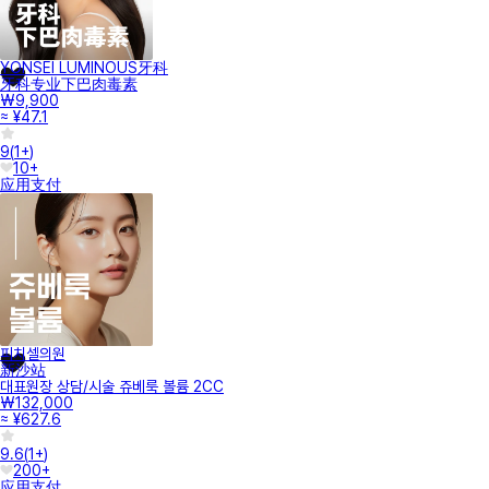
YONSEI LUMINOUS牙科
牙科专业下巴肉毒素
₩9,900
≈ ¥47.1
9
(
1+
)
10+
应用支付
피치셀의원
新沙站
대표원장 상담/시술 쥬베룩 볼륨 2CC
₩132,000
≈ ¥627.6
9.6
(
1+
)
200+
应用支付