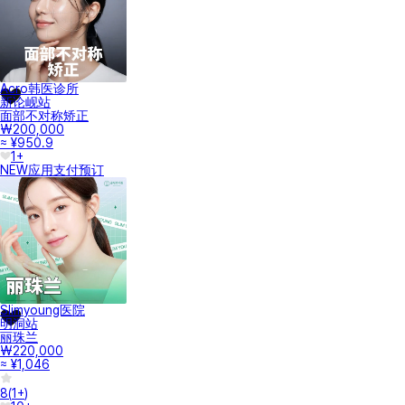
Acro韩医诊所
新论岘站
面部不对称矫正
₩200,000
≈ ¥950.9
1+
NEW
应用支付
预订
Slimyoung医院
明洞站
丽珠兰
₩220,000
≈ ¥1,046
8
(
1+
)