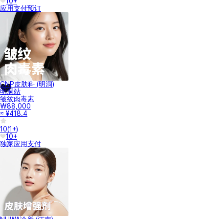
10+
应用支付
预订
CNP皮肤科 (明洞)
明洞站
皱纹肉毒素
₩88,000
≈ ¥418.4
10
(
1+
)
10+
独家
应用支付