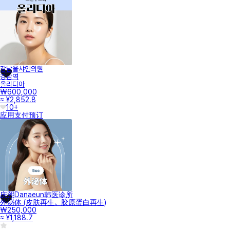
강남올샤인의원
강남역
올리디아
₩600,000
≈ ¥2,852.8
10+
应用支付
预订
庆熙Danaeun韩医诊所
外泌体 (皮肤再生、胶原蛋白再生)
₩250,000
≈ ¥1,188.7