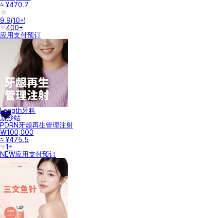
≈ ¥470.7
9.9
(
10+
)
400+
应用支付
预订
Length牙科
新沙站
PDRN牙龈再生管理注射
₩100,000
≈ ¥475.5
1+
NEW
应用支付
预订