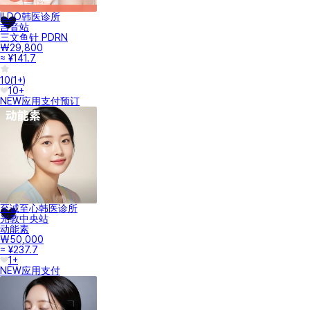
ILDO韩医诊所
吉音站
三文鱼针 PDRN
₩29,800
≈ ¥141.7
10
(
1+
)
10+
NEW
应用支付
预订
至诚至心韩医诊所
光教中央站
动能素
₩50,000
≈ ¥237.7
1+
NEW
应用支付