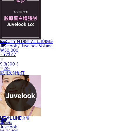
BEAUTY N DIGITAL 口腔医院
Juvelook / Juvelook Volume
₩50,000
≈ ¥237.7
9.3
(
300+
)
2K+
应用支付
预订
NEW:L LINE诊所
纛岛站
Juvelook