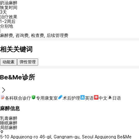
奶油麻醉
恢复时间
3天
治疗效果
1~2周后
分别地
:
麻醉费, 咨询费, 检查费, 后续管理费
相关关键词
动能素
弹性管理
Be&Me诊所
各科联合诊疗
专用康复室
术后护理
英语
中文
日语
麻醉信息
乳膏麻醉
睡眠麻醉
局部麻醉
5-10 Apgujeong-ro 46-gil, Gangnam-gu, Seoul Apgujeong Be&Me