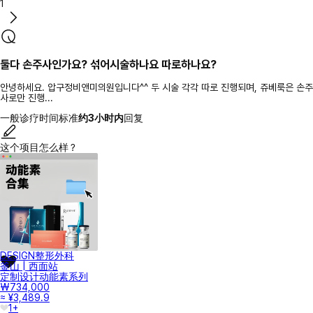
1
둘다 손주사인가요? 섞어시술하나요 따로하나요?
안녕하세요. 압구정비앤미의원입니다^^ 두 시술 각각 따로 진행되며, 쥬베룩은 손주
사로만 진행...
一般诊疗时间标准
约3小时内
回复
这个项目怎么样？
DESIGN整形外科
釜山 | 西面站
定制设计动能素系列
₩734,000
≈ ¥3,489.9
1+