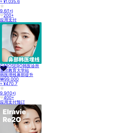
≈ ¥1,035.6
9.6
(
1+
)
200+
应用支付
GAROSERO韩医诊所
首尔教育大学站
韩医埋线鼻部提升
₩99,000
≈ ¥470.7
9.9
(
10+
)
400+
应用支付
预订