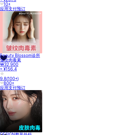
10+
应用支付
预订
Beauty Blossom诊所
皱纹肉毒素
₩32,900
≈ ¥156.4
9.8
(
100+
)
800+
应用支付
预订
DESIGN整形外科