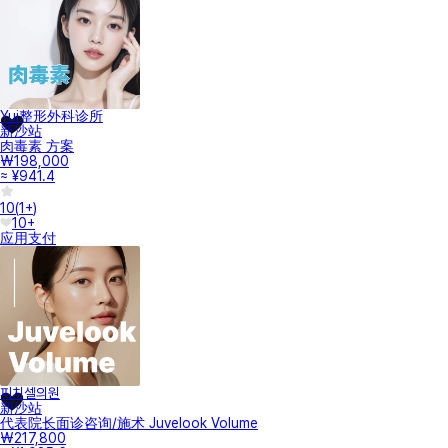
Yui整形外科诊所
新沙站
肉毒素 方案
₩198,000
≈ ¥941.4
10
(
1+
)
10+
应用支付
피치셀의원
新沙站
代表院长面诊咨询/施术 Juvelook Volume
₩217,800