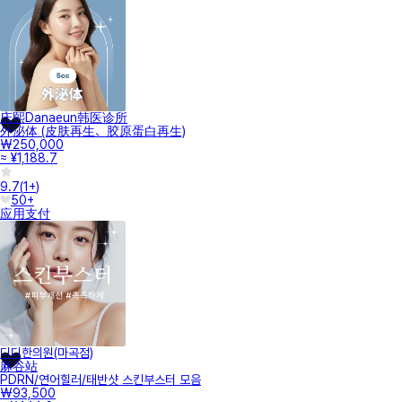
庆熙Danaeun韩医诊所
外泌体 (皮肤再生、胶原蛋白再生)
₩250,000
≈ ¥1,188.7
9.7
(
1+
)
50+
应用支付
디디한의원(마곡점)
麻谷站
PDRN/연어힐러/태반샷 스킨부스터 모음
₩93,500