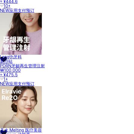
≈ ¥444.6
10+
NEW
应用支付
预订
Length牙科
新沙站
PDRN牙龈再生管理注射
₩100,000
≈ ¥475.5
1+
NEW
应用支付
预订
圣水 Melting 医疗美容