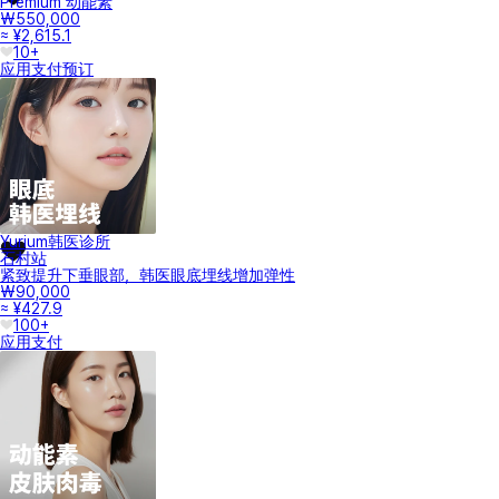
Premium 动能素
₩550,000
≈ ¥2,615.1
10+
应用支付
预订
Yurium韩医诊所
石村站
紧致提升下垂眼部，韩医眼底埋线增加弹性
₩90,000
≈ ¥427.9
100+
应用支付