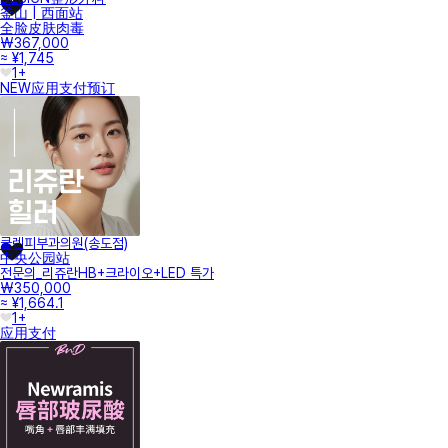
釜山 | 西面站
全脸皮肤肉毒
₩367,000
≈ ¥1,745
1+
NEW
应用支付
预订
클렌피부과의원(송도점)
中央公园站
전문의_리쥬란HB+크라이오+LED 특가
₩350,000
≈ ¥1,664.1
1+
应用支付