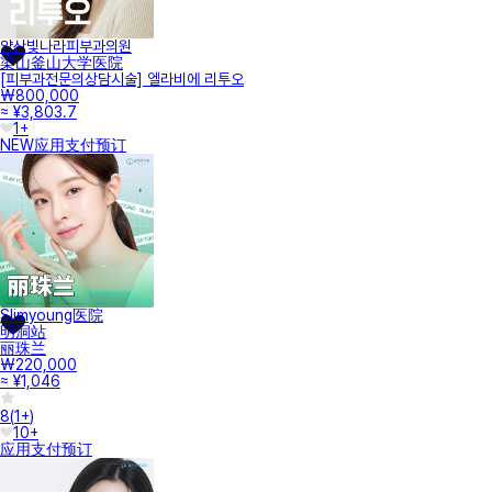
양산빛나라피부과의원
梁山釜山大学医院
[피부과전문의상담시술] 엘라비에 리투오
₩800,000
≈ ¥3,803.7
1+
NEW
应用支付
预订
Slimyoung医院
明洞站
丽珠兰
₩220,000
≈ ¥1,046
8
(
1+
)
10+
应用支付
预订