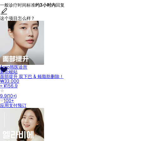
一般诊疗时间标准
约3小时内
回复
这个项目怎么样？
Acro韩医诊所
新论岘站
面部提升 双下巴 & 颊脂肪删除！
₩33,000
≈ ¥156.9
9.9
(
10+
)
100+
应用支付
预订