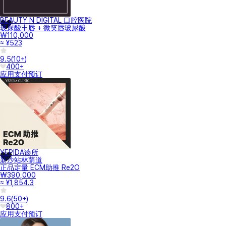
BEAUTY N DIGITAL 口腔医院
玻尿酸丰唇 + 微笑唇玻尿酸
₩110,000
≈ ¥523
9.5
(
10+
)
400+
应用支付
预订
YEPIDA诊所
新沙站林荫道
正品定量 ECM助推 Re2O
₩390,000
≈ ¥1,854.3
9.6
(
50+
)
800+
应用支付
预订