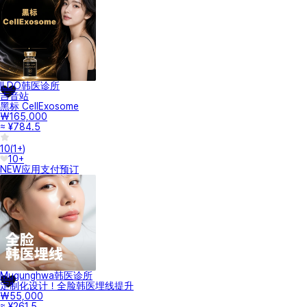
ILDO韩医诊所
吉音站
黑标 CellExosome
₩165,000
≈ ¥784.5
10
(
1+
)
10+
NEW
应用支付
预订
Mugunghwa韩医诊所
定制化设计！全脸韩医埋线提升
₩55,000
≈ ¥261.5