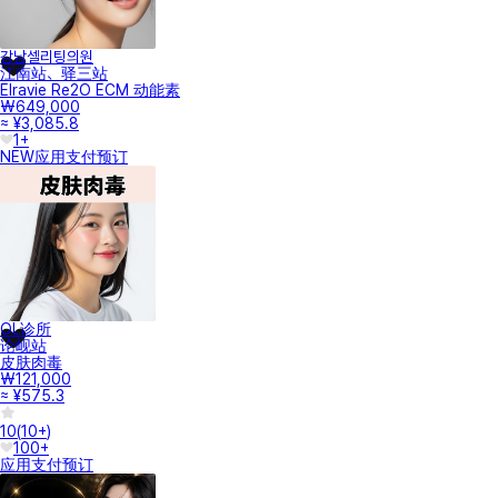
강남셀리팅의원
江南站、驿三站
Elravie Re2O ECM 动能素
₩649,000
≈ ¥3,085.8
1+
NEW
应用支付
预订
OL诊所
论岘站
皮肤肉毒
₩121,000
≈ ¥575.3
10
(
10+
)
100+
应用支付
预订