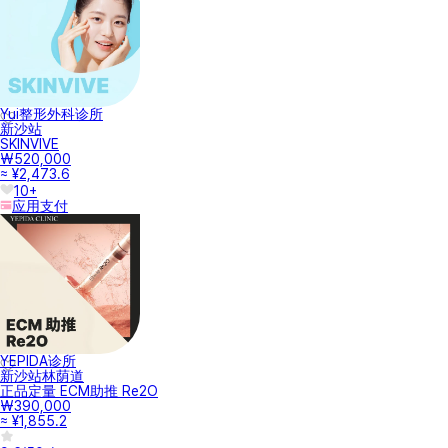
Yui整形外科诊所
新沙站
SKINVIVE
₩520,000
≈ ¥2,473.6
10+
应用支付
YEPIDA诊所
新沙站林荫道
正品定量 ECM助推 Re2O
₩390,000
≈ ¥1,855.2