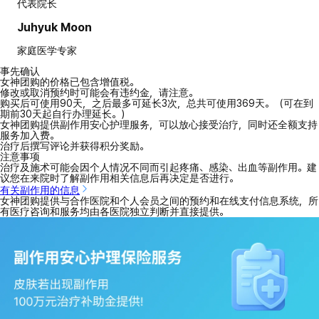
代表院长
Juhyuk Moon
家庭医学专家
事先确认
女神团购的价格已包含增值税。
修改或取消预约时可能会有违约金，请注意。
购买后可使用90天，之后最多可延长3次，总共可使用369天。（可在到
期前30天起自行办理延长。）
女神团购提供副作用安心护理服务，可以放心接受治疗，同时还全额支持
服务加入费。
治疗后撰写评论并获得积分奖励。
注意事项
治疗及施术可能会因个人情况不同而引起疼痛、感染、出血等副作用。建
议您在来院时了解副作用相关信息后再决定是否进行。
有关副作用的信息
女神团购提供与合作医院和个人会员之间的预约和在线支付信息系统，所
有医疗咨询和服务均由各医院独立判断并直接提供。