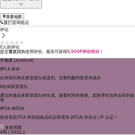
查看地图
拨打咨询电话
评论
0人的评论
提交
首次
团购使用评价，最高可获得
5,500P评价积分
！
乔雅露 (Juvelook)
#PLA #HA
自体组织再生胶原蛋白促进剂，含聚乳酸和医管局成分
#自体胶原蛋白
通过刺激自体胶原蛋白的生成，随着时间的推移，皮肤弹性自然会得到改
善
#FDA #KFDA
获得美国 FDA 和韩国食品药品管理局 (KFDA) 的安全 UP 认证！
推荐周期
4周 / 3次以上