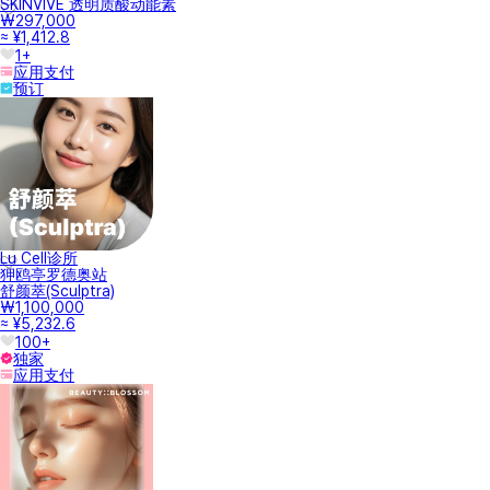
SKINVIVE 透明质酸动能素
₩297,000
≈ ¥1,412.8
1+
应用支付
预订
Lu Cell诊所
狎鸥亭罗德奥站
舒颜萃(Sculptra)
₩1,100,000
≈ ¥5,232.6
100+
独家
应用支付