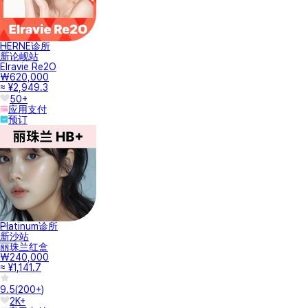
HERNE诊所
新论岘站
Elravie Re2O
₩620,000
≈ ¥2,949.3
50+
应用支付
预订
Platinum诊所
新沙站
丽珠兰红盒
₩240,000
≈ ¥1,141.7
9.5
(
200+
)
2K+