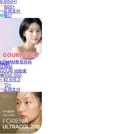
9.6
(
50+
)
800+
应用支付
预订
LICHAM整形外科
NEW
江南站
GOURI 动能素
₩550,000
≈ ¥2,616.3
10+
应用支付