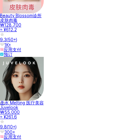
Beauty Blossom诊所
皮肤肉毒
₩128,700
≈ ¥612.2
9.3
(
50+
)
1K+
应用支付
预订
圣水 Melting 医疗美容
Juvelook
₩55,000
≈ ¥261.6
9.8
(
10+
)
300+
应用支付