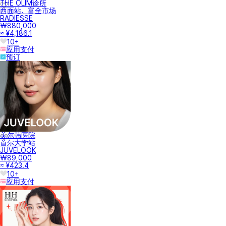
THE OLIM诊所
西面站、富全市场
RADIESSE
₩880,000
≈ ¥4,186.1
10+
应用支付
预订
美尔韩医院
首尔大学站
JUVELOOK
₩89,000
≈ ¥423.4
10+
应用支付