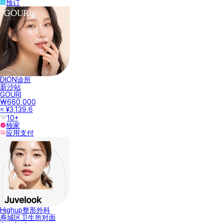
预订
DION诊所
新沙站
GOURI
₩660,000
≈ ¥3,139.6
10+
独家
应用支付
Highup整形外科
寿城区卫生所对面