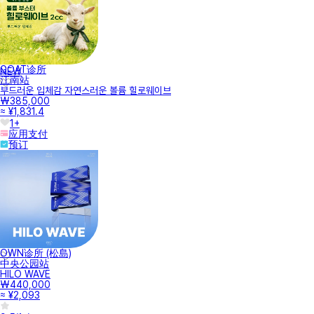
GOAT诊所
NEW
江南站
부드러운 입체감 자연스러운 볼륨 힐로웨이브
₩385,000
≈ ¥1,831.4
1+
应用支付
预订
OWN诊所 (松島)
中央公园站
HILO WAVE
₩440,000
≈ ¥2,093