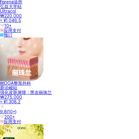
Forena诊所
弘益大学站
Ultracol
₩220,000
≈ ¥1,046.5
10+
应用支付
预订
WOOA整形外科
新论岘站
强化皮肤屏障：黑盒丽珠兰
₩275,000
≈ ¥1,308.2
9.8
(
10+
)
200+
应用支付