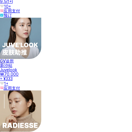
9.5
(
1+
)
10+
应用支付
预订
GV诊所
新沙站
Juvelook
₩70,000
≈ ¥333
1+
应用支付