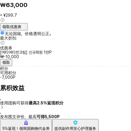
₩63,000
≈ ¥299.7
领取优惠劵
无论国籍，价格透明公正。
最大折扣
优惠券
[여티여티썬크림] 신규회원 1만P
₩-10,000
领取
积分
可用积分
-7,000P
累积效益
使用团购可获得
最高2.5%返现积分
发布图文评价，最高
可得5,500P
5%返现！领韩国购物代金券
提供副作用安心护理服务