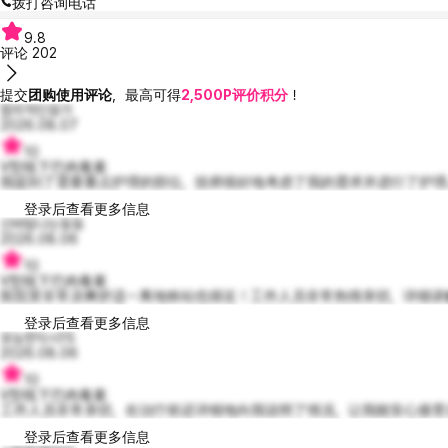
拨打咨询电话
9.8
评论
202
提交
团购使用评论
，最高可得
2,500P评价积分
！
합리적인응가
2026.08.07
10
V型线下巴肉毒素
我提到了需要重点护理的部位，技师很好地考虑了我的需求并进行了护理。
登录后查看更多信息
신바람나는동동
2026.08.06
10
V型线下巴肉毒素
医院里非常凉爽舒适～离地铁站也很近！工作人员非常热情亲切，详细讲解
登录后查看更多信息
유능한딕시15
2026.08.06
10
V型线下巴肉毒素
工作人员非常亲切，在治疗前还详细地向我说明了情况，让我能安心接受治.
登录后查看更多信息