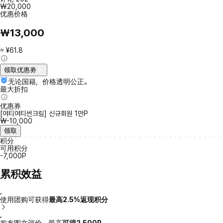
₩20,000
优惠价格
₩13,000
≈ ¥61.8
领取优惠劵
无论国籍，价格透明公正。
最大折扣
优惠券
[여티여티썬크림] 신규회원 1만P
₩-10,000
领取
积分
可用积分
-7,000P
累积效益
使用团购可获得
最高2.5%返现积分
发布图文评价，最高
可得2,500P