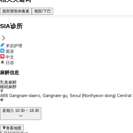
面部塑形肉毒素
颈部/下巴
SIA诊所
术后护理
英语
中文
日语
麻醉信息
乳膏麻醉
睡眠麻醉
488 Gangnam-daero, Gangnam-gu, Seoul (Nonhyeon-dong) Central 
星期六 10:30 ~ 18:30
查看地图