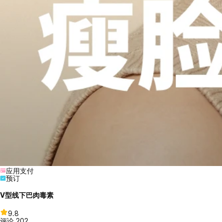
应用支付
预订
V型线下巴肉毒素
9.8
评论
202