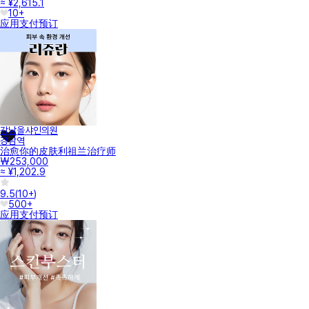
≈ ¥2,615.1
10+
应用支付
预订
강남올샤인의원
강남역
治愈你的皮肤利祖兰治疗师
₩253,000
≈ ¥1,202.9
9.5
(
10+
)
500+
应用支付
预订