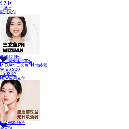
9.7
(
1+
)
50+
应用支付
봄온담한의원
加京洞长途汽车站
MIZUAN 三文鱼PN 动能素
₩196,900
≈ ¥936.2
NEW
应用支付
ILDO韩医诊所
吉音站