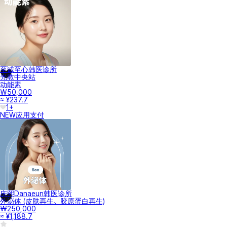
至诚至心韩医诊所
光教中央站
动能素
₩50,000
≈ ¥237.7
1+
NEW
应用支付
庆熙Danaeun韩医诊所
外泌体 (皮肤再生、胶原蛋白再生)
₩250,000
≈ ¥1,188.7