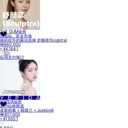
THE OLIM诊所
西面站、富全市场
体积提升的最佳选择 舒颜萃(Sculptra)
₩880,000
≈ ¥4,184.1
10+
应用支付
预订
YEPIDA诊所
新沙站林荫道
皮肤肉毒 + 丽珠兰 + Juvelook
₩407,000
≈ ¥1,935.1
8.5
(
1+
)