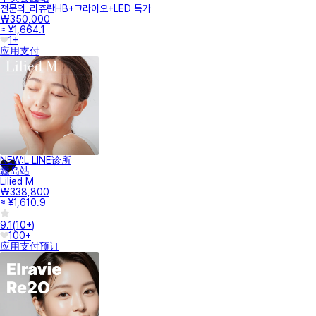
전문의_리쥬란HB+크라이오+LED 특가
₩350,000
≈ ¥1,664.1
1+
应用支付
NEW:L LINE诊所
纛岛站
Lilied M
₩338,800
≈ ¥1,610.9
9.1
(
10+
)
100+
应用支付
预订