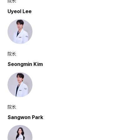
院长
Uyeol Lee
院长
Seongmin Kim
院长
Sangwon Park