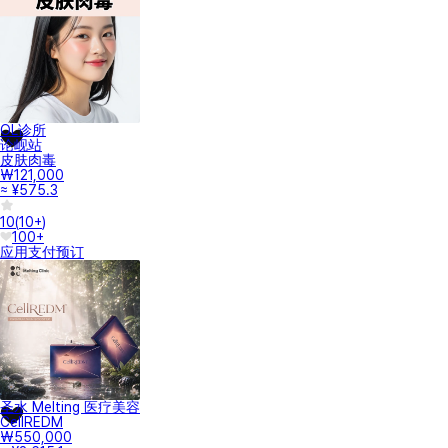
OL诊所
论岘站
皮肤肉毒
₩121,000
≈ ¥575.3
10
(
10+
)
100+
应用支付
预订
圣水 Melting 医疗美容
CellREDM
₩550,000