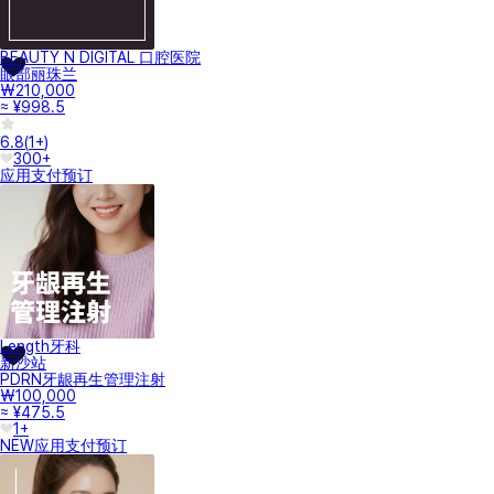
BEAUTY N DIGITAL 口腔医院
眼部丽珠兰
₩210,000
≈ ¥998.5
6.8
(
1+
)
300+
应用支付
预订
Length牙科
新沙站
PDRN牙龈再生管理注射
₩100,000
≈ ¥475.5
1+
NEW
应用支付
预订