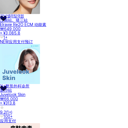
강남셀리팅의원
江南站、驿三站
Elravie Re2O ECM 动能素
₩649,000
≈ ¥3,085.8
1+
NEW
应用支付
预订
Yui整形外科诊所
新沙站
Juvelook Skin
₩66,000
≈ ¥313.8
9.2
(
1+
)
100+
应用支付