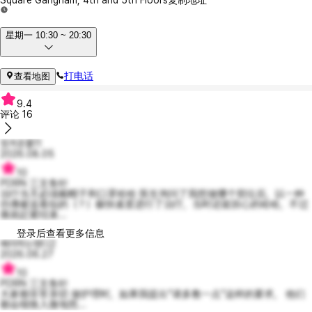
星期一 10:30 ~ 20:30
打电话
查看地图
9.4
评论
16
정겨운폴11
2026.08.05
10
PDRN 三文鱼针
治疗当天必须戴帽子和口罩哈哈 医生询问了我想做哪个部位后，以一种
仿佛被追着似的（？）极快速度进行了治疗，当时还挺担心的哈哈，不过
痛就赶紧结束...
登录后查看更多信息
배려하는웬디2
2026.06.27
10
PDRN 三文鱼针
大家都非常亲切 做护理时，如果我提出“请多敷一点”这样的要求， 他们
都会细致入微地照...