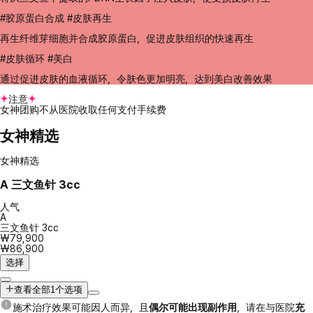
#胶原蛋白合成 #皮肤再生
再生纤维芽细胞并合成胶原蛋白，促进皮肤组织的快速再生
#皮肤循环 #美白
通过促进皮肤的血液循环，令肤色更加明亮，达到美白改善效果
注意
女神团购不从医院收取任何支付手续费
女神精选
女神精选
A
三文鱼针 3cc
人气
A
三文鱼针 3cc
₩79,900
₩86,900
选择
查看全部1个选项
施术治疗效果可能因人而异，且
偶尔可能出现副作用
，请在与医院
充