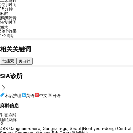
三文鱼针
治疗时间
15分钟
麻醉
麻醉药膏
恢复时间
当天
治疗效果
1~2周后
相关关键词
动能素
美白针
SIA诊所
术后护理
英语
中文
日语
麻醉信息
乳膏麻醉
睡眠麻醉
488 Gangnam-daero, Gangnam-gu, Seoul (Nonhyeon-dong) Central
Square Gangnam, 4th and 5th Floors
复制地址