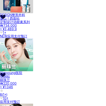
DESIGN整形外科
釜山 | 西面站
定制设计动能素系列
₩734,000
≈ ¥3,489.9
1+
NEW
应用支付
预订
Slimyoung医院
明洞站
丽珠兰
₩220,000
≈ ¥1,046
8
(
1+
)
10+
应用支付
预订