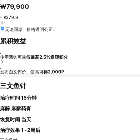
₩79,900
≈ ¥379.9
无论国籍，价格透明公正。
累积效益
使用团购可获得
最高2.5%返现积分
发布图文评价，最高
可得2,000P
三文鱼针
治疗时间
15分钟
麻醉
麻醉药膏
恢复时间
当天
治疗效果
1~2周后