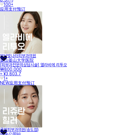
100+
应用支付
预订
양산빛나라피부과의원
梁山釜山大学医院
[피부과전문의상담시술] 엘라비에 리투오
₩800,000
≈ ¥3,803.7
1+
NEW
应用支付
预订
클렌피부과의원(송도점)
中央公园站