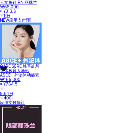
三文鱼针 PN 丽珠兰
₩66,000
≈ ¥313.8
10+
NEW
应用支付
预订
GAROSERO韩医诊所
首尔教育大学站
ASCE+ 外泌体动能素
₩165,000
≈ ¥784.5
9.6
(
1+
)
400+
应用支付
预订