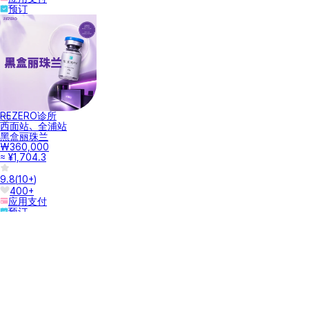
안녕하세요, 아름다움이 피어나는 곳 예피다의원입니다. 현재는 손등만 가능합니다
:) 유선 ...
一般诊疗时间标准
约3小时内
回复
这个项目怎么样？
DIA诊所
江南站
Ultracol 200
₩273,900
≈ ¥1,296.7
8.5
(
10+
)
200+
独家
应用支付