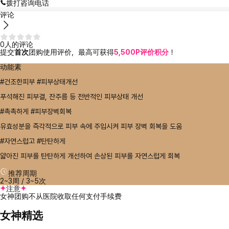
拨打咨询电话
评论
0人的评论
提交
首次
团购使用评价，最高可获得
5,500P评价积分
！
动能素
#건조한피부 #피부상태개선
푸석해진 피부결, 잔주름 등 전반적인 피부상태 개선
#촉촉하게 #피부장벽회복
유효성분을 즉각적으로 피부 속에 주입시켜 피부 장벽 회복을 도움
#자연스럽고 #탄탄하게
얇아진 피부를 탄탄하게 개선하여 손상된 피부를 자연스럽게 회복
推荐周期
2~3周 / 3~5次
注意
女神团购不从医院收取任何支付手续费
女神精选