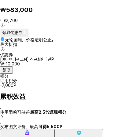
₩583,000
≈ ¥2,760
领取优惠劵
无论国籍，价格透明公正。
最大折扣
优惠券
[여티여티썬크림] 신규회원 1만P
₩-10,000
领取
积分
可用积分
-7,000P
累积效益
使用团购可获得
最高2.5%返现积分
发布图文评价，最高
可得5,500P