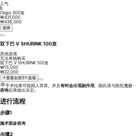
人气
B
Oligio 300发
₩431,000
₩438,000
选择
双下巴 V SHURINK 100发
其他选项
无法单独购买
双下巴 V SHURINK 100发
₩15,000
₩22,000
查看全部3个选项
手术结果可能因人而异，并且
有时会出现副作用
，因此请与医院
充分
咨询
后再做出决定。
进行流程
步骤1
施术面诊咨询
步骤2