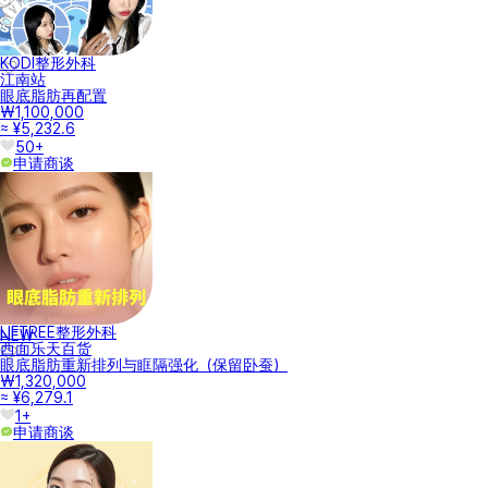
KODI整形外科
江南站
眼底脂肪再配置
₩1,100,000
≈ ¥5,232.6
50+
申请商谈
LIFTREE整形外科
NEW
西面乐天百货
眼底脂肪重新排列与眶隔强化（保留卧蚕）
₩1,320,000
≈ ¥6,279.1
1+
申请商谈