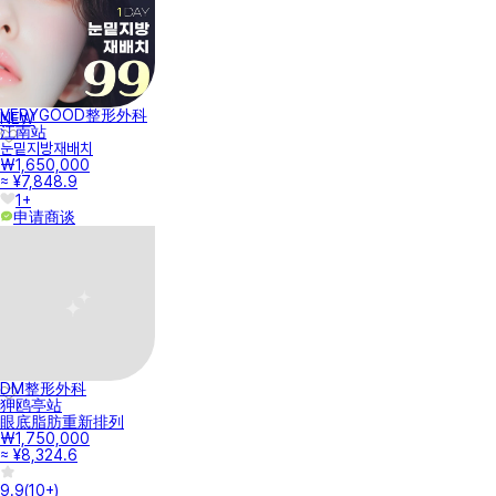
VERYGOOD整形外科
NEW
江南站
눈밑지방재배치
₩1,650,000
≈ ¥7,848.9
1+
申请商谈
DM整形外科
狎鸥亭站
眼底脂肪重新排列
₩1,750,000
≈ ¥8,324.6
9.9
(
10+
)