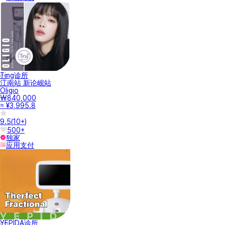
Ting诊所
江南站 新论岘站
Oligio
₩840,000
≈ ¥3,995.8
9.5
(
10+
)
500+
独家
应用支付
YEPIDA诊所