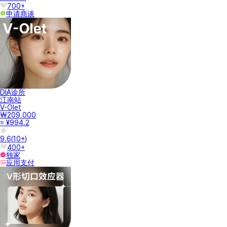
700+
申请商谈
DIA诊所
江南站
V-Olet
₩209,000
≈ ¥994.2
9.6
(
10+
)
400+
独家
应用支付