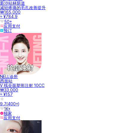
新沙站林荫道
减轻疼痛的毛孔改善提升
₩165,000
≈ ¥784.9
50+
应用支付
预订
NELL诊所
西面站
V 线全面塑形注射 10CC
₩33,000
≈ ¥157
9.7
(
400+
)
1K+
独家
应用支付