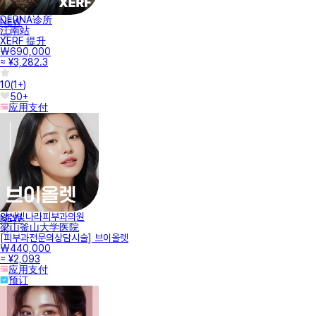
DERNA诊所
NEW
江南站
XERF 提升
₩690,000
≈ ¥3,282.3
10
(
1+
)
50+
应用支付
양산빛나라피부과의원
NEW
梁山釜山大学医院
[피부과전문의상담시술] 브이올렛
₩440,000
≈ ¥2,093
应用支付
预订