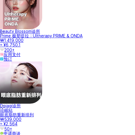
Beauty Blossom诊所
Prime 极塑提拉：Ultherapy PRIME & ONDA
₩1,419,000
≈ ¥6,750.1
200+
应用支付
预订
Dojagi诊所
论岘站
眼底脂肪重新排列
₩539,000
≈ ¥2,564
50+
申请商谈