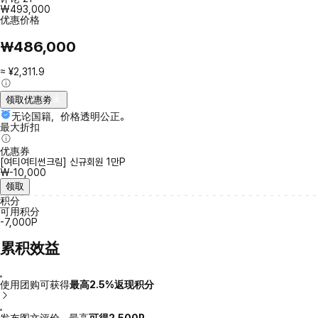
₩493,000
优惠价格
₩486,000
≈ ¥2,311.9
领取优惠劵
无论国籍，价格透明公正。
最大折扣
优惠券
[여티여티썬크림] 신규회원 1만P
₩-10,000
领取
积分
可用积分
-7,000P
累积效益
使用团购可获得
最高2.5%返现积分
发布图文评价，最高
可得2,500P