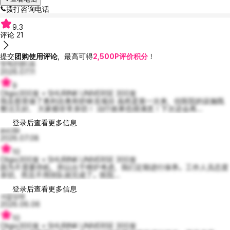
拨打咨询电话
9.3
评论
21
提交
团购使用评论
，最高可得
2,500P评价积分
！
멋쩍은맨디8
2026.07.11
9
Oligio300发 + SHURINK UNIVERSE 300发
我去那里做了奥利吉奥和舒林克项目 虽然是第一次来，但医院的设施既
整洁又好， 大家都非常亲切！ 治疗效果也很满意！下次还会再...
登录后查看更多信息
avcde
2026.07.08
10
Oligio300发 + SHURINK UNIVERSE 300发
因为不需要停机，所以出于维护考虑，我们定期进行保养。工作人员态度
亲切，而且不用排队就完成了。医院...
登录后查看更多信息
사갈모래
2026.06.06
10
Oligio300发 + SHURINK UNIVERSE 300发