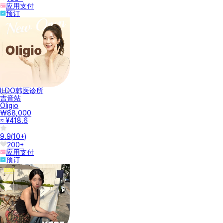
应用支付
预订
ILDO韩医诊所
吉音站
Oligio
₩88,000
≈ ¥418.6
9.9
(
10+
)
200+
应用支付
预订