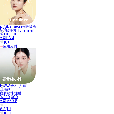
庆熙Danaeun韩医诊所
NEW
V型线提升 Tune liner
₩130,000
≈ ¥618.4
10+
应用支付
NUWA诊所 (江南)
江南站
颧骨缩小注射
₩330,000
≈ ¥1,569.8
8.8
(
1+
)
100+