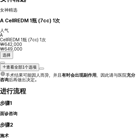
女神精选
A
CellREDM 1瓶 (7cc) 1次
人气
A
CellREDM 1瓶 (7cc) 1次
₩642,000
₩649,000
选择
查看全部1个选项
手术结果可能因人而异，并且
有时会出现副作用
，因此请与医院
充分
咨询
后再做出决定。
进行流程
步骤1
面诊咨询
步骤2
施术