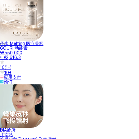
圣水 Melting 医疗美容
GOURI 动能素
₩550,000
≈ ¥2,616.3
10
(
1+
)
10+
应用支付
预订
DIA诊所
江南站