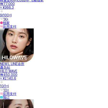
蜂巢皮秒(Picosure) 飞梭镭射
₩77,000
≈ ¥366.3
9
(
100+
)
1K+
独家
应用支付
NEW:L LINE诊所
纛岛站
HILO WAVE
₩450,000
≈ ¥2,140.6
10
(
1+
)
10+
应用支付
预订