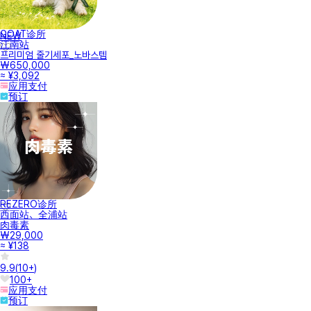
GOAT诊所
NEW
江南站
프리미엄 줄기세포_노바스템
₩650,000
≈ ¥3,092
应用支付
预订
REZERO诊所
西面站、全浦站
肉毒素
₩29,000
≈ ¥138
9.9
(
10+
)
100+
应用支付
预订