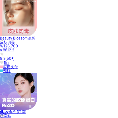
Beauty Blossom诊所
皮肤肉毒
₩128,700
≈ ¥612.2
9.3
(
50+
)
1K+
应用支付
预订
Jfeel诊所 (江南)
NEW
江南站