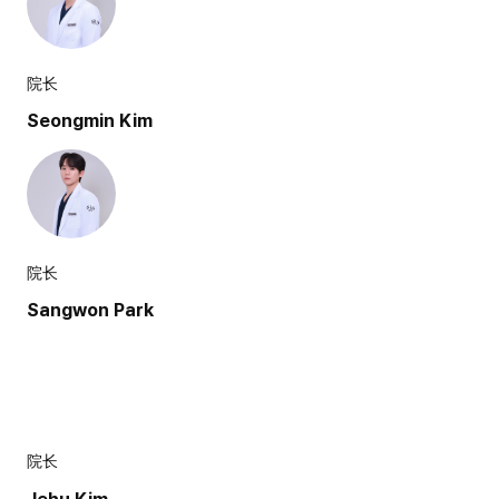
院长
Seongmin Kim
院长
Sangwon Park
院长
Jehu Kim