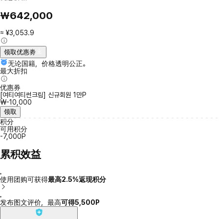
₩642,000
≈ ¥3,053.9
领取优惠劵
无论国籍，价格透明公正。
最大折扣
优惠券
[여티여티썬크림] 신규회원 1만P
₩-10,000
领取
积分
可用积分
-7,000P
累积效益
使用团购可获得
最高2.5%返现积分
发布图文评价，最高
可得5,500P