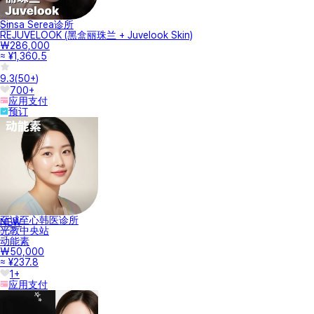
Sinsa Serea诊所
REJUVELOOK (黑盒丽珠兰 + Juvelook Skin)
₩286,000
≈ ¥1,360.5
9.3
(
50+
)
700+
应用支付
预订
至诚至心韩医诊所
NEW
光教中央站
动能素
₩50,000
≈ ¥237.8
1+
应用支付