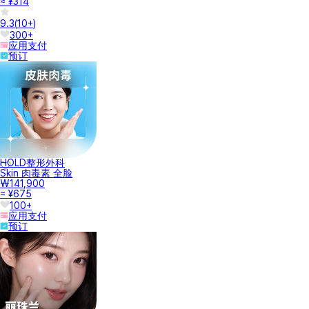
≈ ¥314
9.3
(
10+
)
300+
应用支付
预订
HOLD整形外科
Skin 肉毒素 全脸
₩141,900
≈ ¥675
100+
应用支付
预订