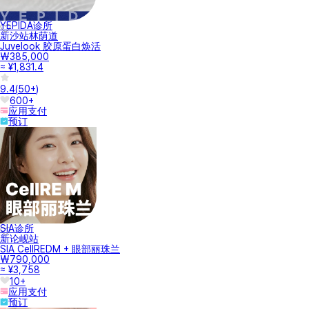
YEPIDA诊所
新沙站林荫道
Juvelook 胶原蛋白焕活
₩385,000
≈ ¥1,831.4
9.4
(
50+
)
600+
应用支付
预订
SIA诊所
新论岘站
SIA CellREDM + 眼部丽珠兰
₩790,000
≈ ¥3,758
10+
应用支付
预订