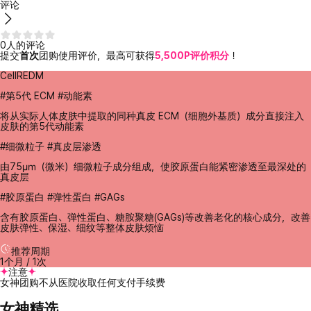
评论
0人的评论
提交
首次
团购使用评价，最高可获得
5,500P评价积分
！
CellREDM
#第5代 ECM #动能素
将从实际人体皮肤中提取的同种真皮 ECM（细胞外基质）成分直接注入
皮肤的第5代动能素
#细微粒子 #真皮层渗透
由75㎛（微米）细微粒子成分组成，使胶原蛋白能紧密渗透至最深处的
真皮层
#胶原蛋白 #弹性蛋白 #GAGs
含有胶原蛋白、弹性蛋白、糖胺聚糖(GAGs)等改善老化的核心成分，改善
皮肤弹性、保湿、细纹等整体皮肤烦恼
推荐周期
1个月 / 1次
注意
女神团购不从医院收取任何支付手续费
女神精选