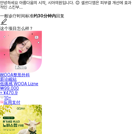
안녕하세요 아름다움의 시작, 시아의원입니다. 😊 셀르디엠은 피부결 개선에 효과
적인 스킨부...
一般诊疗时间标准
约30分钟内
回复
这个项目怎么样？
WOOA整形外科
新论岘站
低痛感 WOOA Lizne
₩99,000
≈ ¥470.9
10+
应用支付