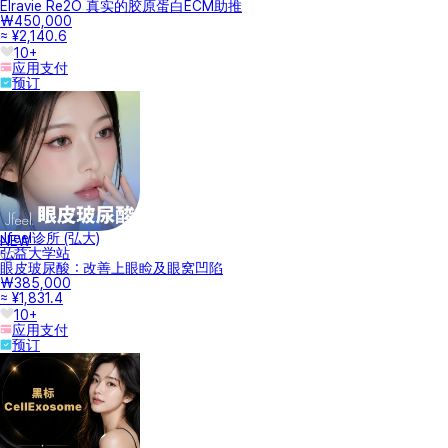
Elravie Re2O 真实的胶原蛋白ECM助推
₩450,000
≈ ¥2,140.6
10+
应用支付
预订
Jfeel诊所 (弘大)
NEW
弘益大学站
眼皮玻尿酸：改善上眼睑及眼窝凹陷
₩385,000
≈ ¥1,831.4
10+
应用支付
预订