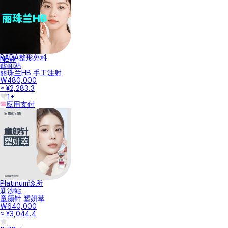
BADA整形外科
NEW
西面站
丽珠兰HB 手工注射
₩480,000
≈ ¥2,283.3
1+
应用支付
Platinum诊所
新沙站
童颜针 塑妍萃
₩640,000
≈ ¥3,044.4