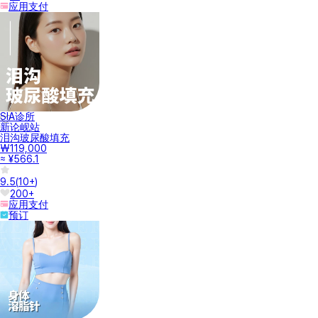
应用支付
SIA诊所
新论岘站
泪沟玻尿酸填充
₩119,000
≈ ¥566.1
9.5
(
10+
)
200+
应用支付
预订