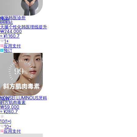
本正韩医诊所
NEW
钟阁站
大腿个性化韩医埋线提升
₩244,000
≈ ¥1,160.7
1+
应用支付
预订
YONSEI LUMINOUS牙科
NEW
斜方肌肉毒素
₩59,000
≈ ¥280.7
10
(
1+
)
10+
应用支付