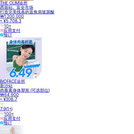
THE OLIM诊所
西面站、富全市场
打造完美线条的直角肩玻尿酸
₩1,200,000
≈ ¥5,708.3
10+
应用支付
预订
BIOFACE诊所
新沙站
肉毒素身体塑形 (可选部位)
₩64,900
≈ ¥308.7
7.9
(
1+
)
100+
应用支付
预订