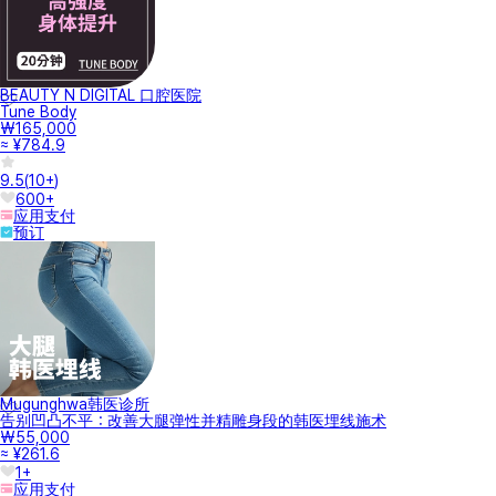
BEAUTY N DIGITAL 口腔医院
Tune Body
₩165,000
≈ ¥784.9
9.5
(
10+
)
600+
应用支付
预订
Mugunghwa韩医诊所
告别凹凸不平：改善大腿弹性并精雕身段的韩医埋线施术
₩55,000
≈ ¥261.6
1+
应用支付