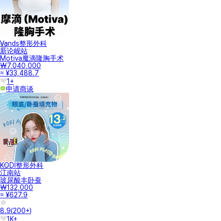
Vands整形外科
新论岘站
Motiva魔滴隆胸手术
₩7,040,000
≈ ¥33,488.7
1+
申请商谈
KODI整形外科
江南站
玻尿酸丰卧蚕
₩132,000
≈ ¥627.9
8.9
(
200+
)
1K+