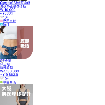
Olympic123韩医诊所
NEW
骨盆矫正提臀诊所
₩119,000
≈ ¥566.1
10+
应用支付
预订
G7诊所
驿三站
腹部吸脂
₩4,180,000
≈ ¥19,883.9
10+
申请商谈