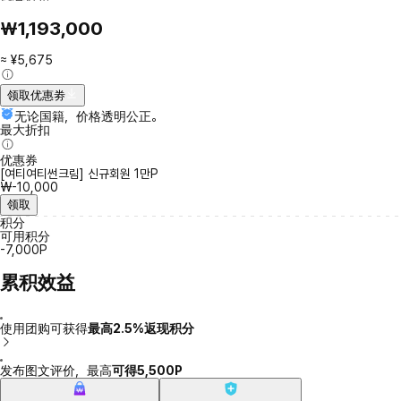
₩1,193,000
≈ ¥5,675
领取优惠劵
无论国籍，价格透明公正。
最大折扣
优惠券
[여티여티썬크림] 신규회원 1만P
₩-10,000
领取
积分
可用积分
-7,000P
累积效益
使用团购可获得
最高2.5%返现积分
发布图文评价，最高
可得5,500P