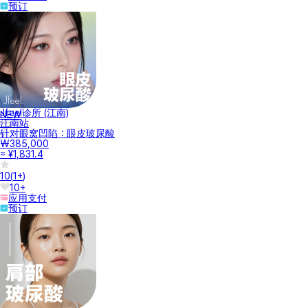
预订
Jfeel诊所 (江南)
NEW
江南站
针对眼窝凹陷：眼皮玻尿酸
₩385,000
≈ ¥1,831.4
10
(
1+
)
10+
应用支付
预订