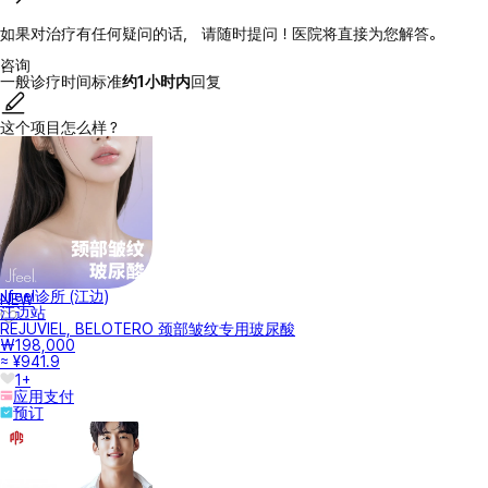
如果对治疗有任何疑问的话， 请随时提问！医院将直接为您解答。
咨询
一般诊疗时间标准
约1小时内
回复
这个项目怎么样？
Jfeel诊所 (江边)
NEW
江边站
REJUVIEL, BELOTERO 颈部皱纹专用玻尿酸
₩198,000
≈ ¥941.9
1+
应用支付
预订