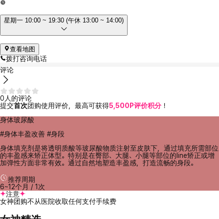
星期一 10:00 ~ 19:30 (午休 13:00 ~ 14:00)
查看地图
拨打咨询电话
评论
0人的评论
提交
首次
团购使用评价，最高可获得
5,500P评价积分
！
身体玻尿酸
#身体丰盈改善 #身段
身体填充剂是将透明质酸等玻尿酸物质注射至皮肤下，通过填充所需部位
的丰盈感来矫正体型。特别是在臀部、大腿、小腿等部位的line矫正或增
加弹性方面非常有效。通过自然地塑造丰盈感，打造流畅的身段。
推荐周期
6~12个月 / 1次
注意
女神团购不从医院收取任何支付手续费