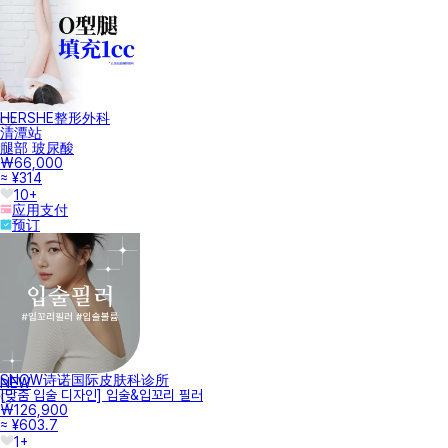
HERSHE整形外科
清潭站
腿部 玻尿酸
₩66,000
≈ ¥314
10+
应用支付
预订
SNOW诗诺国际皮肤科诊所
NEW
[맞춤 입술 디자인] 입술&입꼬리 필러
₩126,900
≈ ¥603.7
1+