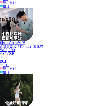
应用支付
预订
Sinsa Serea诊所
面部各部位个性化设计玻尿酸
₩99,000
≈ ¥470.9
8
(
1+
)
10+
应用支付
预订