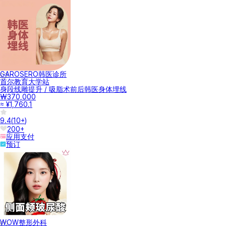
GAROSERO韩医诊所
首尔教育大学站
身段线雕提升 / 吸脂术前后韩医身体埋线
₩370,000
≈ ¥1,760.1
9.4
(
10+
)
200+
应用支付
预订
WOW整形外科