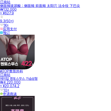
江南站
侧面颊玻尿酸：侧面颊 前面颊 太阳穴 法令纹 下巴尖
₩132,000
≈ ¥627.9
9.3
(
50+
)
1K+
应用支付
预订
ATOP整形外科
江南站
에이탑 멘토스무스 가슴성형
₩4,220,000
≈ ¥20,074.2
10+
申请商谈