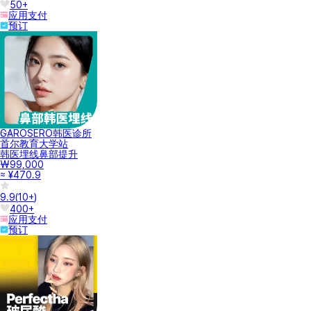
50+
应用支付
预订
GAROSERO韩医诊所
首尔教育大学站
韩医埋线鼻部提升
₩99,000
≈ ¥470.9
9.9
(
10+
)
400+
应用支付
预订