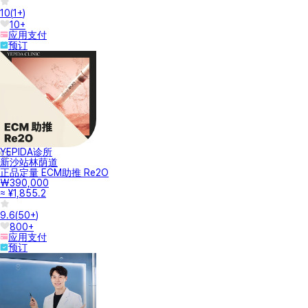
10
(
1+
)
10+
应用支付
预订
YEPIDA诊所
新沙站林荫道
正品定量 ECM助推 Re2O
₩390,000
≈ ¥1,855.2
9.6
(
50+
)
800+
应用支付
预订