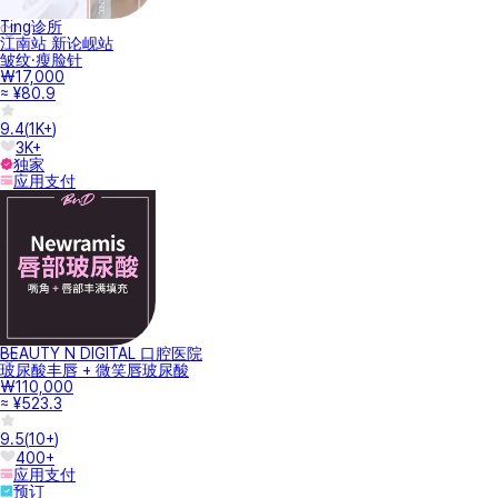
Ting诊所
江南站 新论岘站
皱纹·瘦脸针
₩17,000
≈ ¥80.9
9.4
(
1K+
)
3K+
独家
应用支付
BEAUTY N DIGITAL 口腔医院
玻尿酸丰唇 + 微笑唇玻尿酸
₩110,000
≈ ¥523.3
9.5
(
10+
)
400+
应用支付
预订