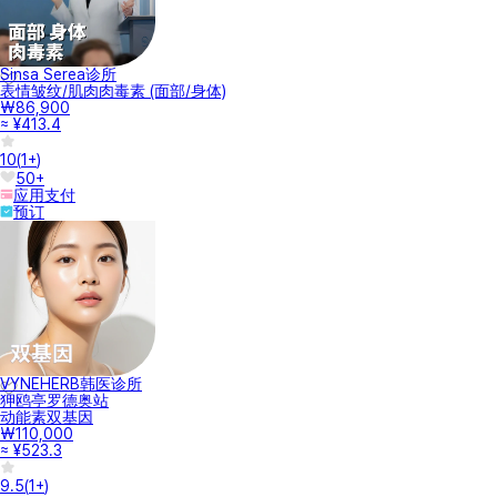
Sinsa Serea诊所
表情皱纹/肌肉肉毒素 (面部/身体)
₩86,900
≈ ¥413.4
10
(
1+
)
50+
应用支付
预订
VYNEHERB韩医诊所
狎鸥亭罗德奥站
动能素双基因
₩110,000
≈ ¥523.3
9.5
(
1+
)