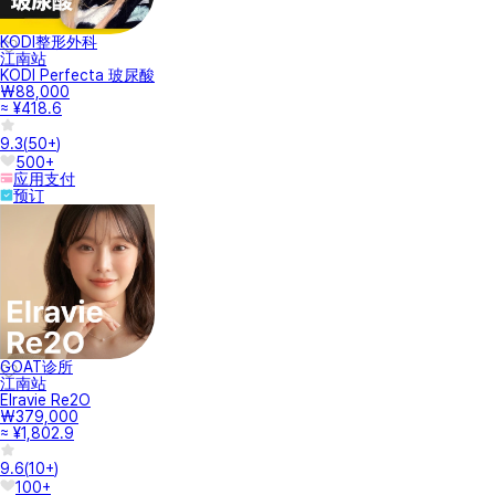
KODI整形外科
江南站
KODI Perfecta 玻尿酸
₩88,000
≈ ¥418.6
9.3
(
50+
)
500+
应用支付
预订
GOAT诊所
江南站
Elravie Re2O
₩379,000
≈ ¥1,802.9
9.6
(
10+
)
100+