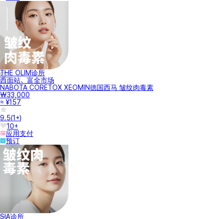
THE OLIM诊所
西面站、富全市场
NABOTA CORETOX XEOMIN德国西马 皱纹肉毒素
₩33,000
≈ ¥157
9.5
(
1+
)
10+
应用支付
预订
SIA诊所