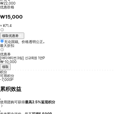
₩22,000
优惠价格
₩15,000
≈ ¥71.4
领取优惠劵
无论国籍，价格透明公正。
最大折扣
优惠券
[여티여티썬크림] 신규회원 1만P
₩-10,000
领取
积分
可用积分
-7,000P
累积效益
使用团购可获得
最高2.5%返现积分
发布图文评价，最高
可得5,500P