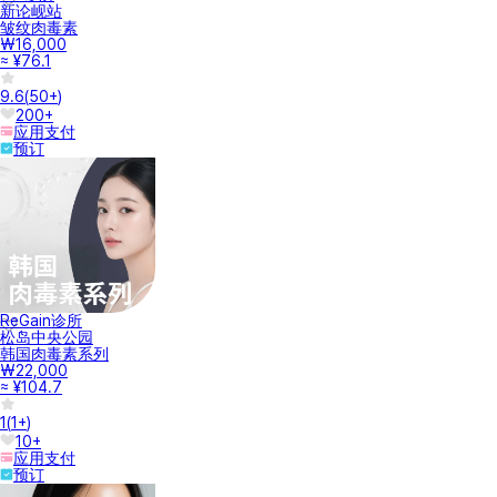
新论岘站
皱纹肉毒素
₩16,000
≈ ¥76.1
9.6
(
50+
)
200+
应用支付
预订
ReGain诊所
松岛中央公园
韩国肉毒素系列
₩22,000
≈ ¥104.7
1
(
1+
)
10+
应用支付
预订