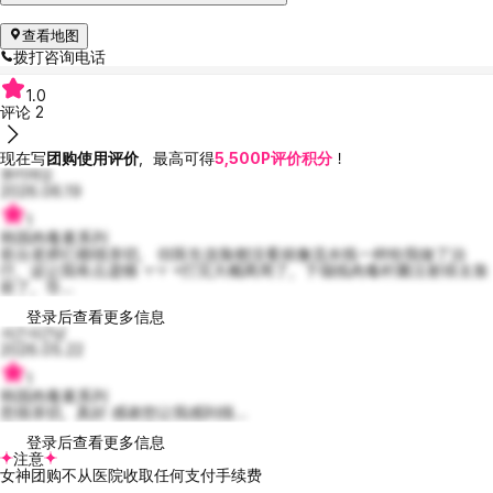
查看地图
拨打咨询电话
1.0
评论
2
现在写
团购使用评价
，最高可得
5,500P评价积分
！
큐키여오
2026.06.19
1
韩国肉毒素系列
前台老师们都很亲切， 但医生连脸都没看就像流水线一样给我做了治
疗，这让我有点遗憾 ㅜㅜ +打完大概两周了，下颌线肉毒杆菌注射得太靠
前了，导...
登录后查看更多信息
사근사근낭
2026.05.22
1
韩国肉毒素系列
您很亲切，真好 感谢您让我感到很...
登录后查看更多信息
注意
女神团购不从医院收取任何支付手续费