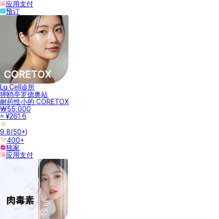
应用支付
预订
Lu Cell诊所
狎鸥亭罗德奥站
耐药性小的 CORETOX
₩55,000
≈ ¥261.6
9.8
(
50+
)
400+
独家
应用支付