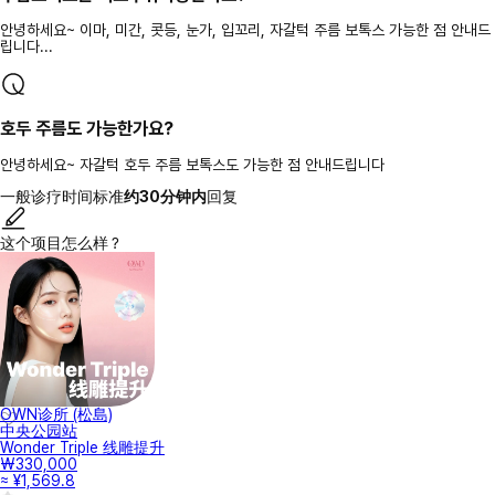
안녕하세요~ 이마, 미간, 콧등, 눈가, 입꼬리, 자갈턱 주름 보톡스 가능한 점 안내드
립니다...
호두 주름도 가능한가요?
안녕하세요~ 자갈턱 호두 주름 보톡스도 가능한 점 안내드립니다
一般诊疗时间标准
约30分钟内
回复
这个项目怎么样？
OWN诊所 (松島)
中央公园站
Wonder Triple 线雕提升
₩330,000
≈ ¥1,569.8