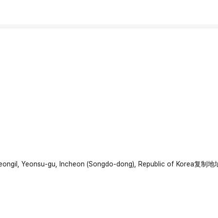
beongil, Yeonsu-gu, Incheon (Songdo-dong), Republic of Korea
复制地