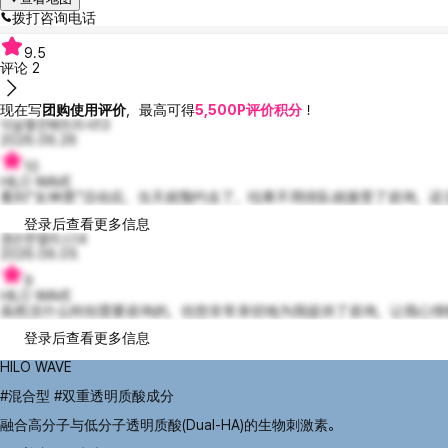
拨打咨询电话
9.5
评论
2
现在写
团购使用评价
，最高可得
5,500P评价积分
！
넉살좋은패트리샤13
2026.06.26
10
HILO WAVE
看到“女神票”活动后，当天就预约去了，结果不用排队就接受了咨询，还
登录后查看更多信息
겸손한엘리스14
2026.06.05
9
HILO WAVE
虽然没什么特别需要咨询的，但您非常亲切地为我提供了咨询，让我心情愉
登录后查看更多信息
HILO WAVE
#混合型 #双重透明质酸成分
融合高分子与低分子透明质酸(Dual-HA)的生物刺激素。