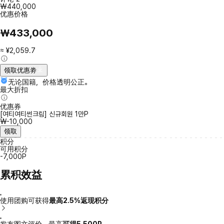
₩440,000
优惠价格
₩433,000
≈ ¥2,059.7
领取优惠劵
无论国籍，价格透明公正。
最大折扣
优惠券
[여티여티썬크림] 신규회원 1만P
₩-10,000
领取
积分
可用积分
-7,000P
累积效益
使用团购可获得
最高2.5%返现积分
发布图文评价，最高
可得5,500P