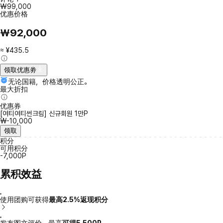
₩99,000
优惠价格
₩92,000
≈ ¥435.5
领取优惠劵
无论国籍，价格透明公正。
最大折扣
优惠券
[여티여티썬크림] 신규회원 1만P
₩-10,000
领取
积分
可用积分
-7,000P
累积效益
使用团购可获得
最高2.5%返现积分
发布图文评价，最高
可得5,500P