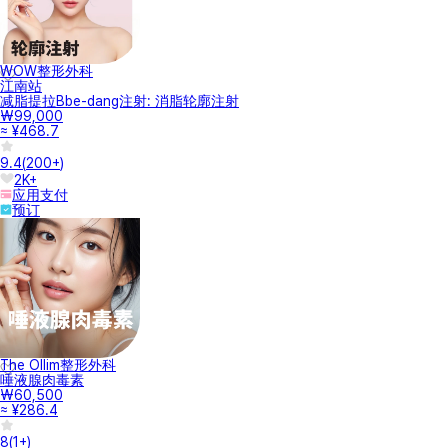
WOW整形外科
江南站
减脂提拉Bbe-dang注射: 消脂轮廓注射
₩99,000
≈ ¥468.7
9.4
(
200+
)
2K+
应用支付
预订
The Ollim整形外科
唾液腺肉毒素
₩60,500
≈ ¥286.4
8
(
1+
)