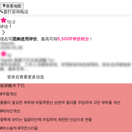
查看地图
拨打咨询电话
10.0
评论
1
现在写
团购使用评价
，最高可得
5,500P评价积分
！
Heyrum
2026.05.28
10
Yepida 童颜下巴尖玻尿酸 1cc
离车站很近，工作人员都很亲切，经理的咨询也很周到，院长也详细地讲
解，服务非常...
登录后查看更多信息
玻尿酸丰下巴
#주름개선
볼륨이 필요한 부위에 히알루론산 성분의 필러를 주입하여 고민 부위를 개선
#턱라인개선
뭉툭해 보이는 얼굴라인에 주입하여 세련된 인상으로 연출
#비수술적 #자연스러움