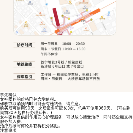
事先确认
女神团购的价格已包含增值税。
修改或取消预约时可能会有违约金，请注意。
购买后可使用90天，之后最多可延长3次，总共可使用369天。（可在到
期前30天起自行办理延长。）
女神团购提供副作用安心护理服务，可以放心接受治疗，同时还全额支持
服务加入费。
治疗后撰写评论并获得积分奖励。
注意事项