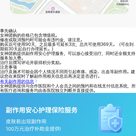
事先确认
女神团购的价格已包含增值税。
修改或取消预约时可能会有违约金，请注意。
购买后可使用90天，之后最多可延长3次，总共可使用369天。（可在到
期前30天起自行办理延长。）
女神团购提供副作用安心护理服务，可以放心接受治疗，同时还全额支持
服务加入费。
治疗后撰写评论并获得积分奖励。
注意事项
治疗及施术可能会因个人情况不同而引起疼痛、感染、出血等副作用。建
议您在来院时了解副作用相关信息后再决定是否进行。
有关副作用的信息
女神团购提供与合作医院和个人会员之间的预约和在线支付信息系统，所
有医疗咨询和服务均由各医院独立判断并直接提供。