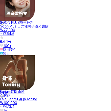
SOON PLUS整形外科
Soon Plus 日光性黑子激光去除
₩77,000
≈ ¥364.5
6.6
(
1+
)
100+
应用支付
预订
Yurium韩医诊所
NEW
石村站
Lala Secret 身体Toning
₩100,000
≈ ¥473.4
1+