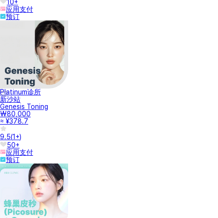
10+
应用支付
预订
Platinum诊所
新沙站
Genesis Toning
₩80,000
≈ ¥378.7
9.5
(
1+
)
50+
应用支付
预订