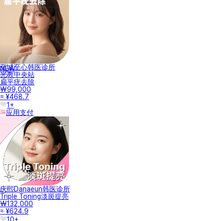
至诚至心韩医诊所
NEW
光教中央站
扁平疣去除
₩99,000
≈ ¥468.7
1+
应用支付
庆熙Danaeun韩医诊所
Triple Toning淡斑提亮
₩132,000
≈ ¥624.9
10+