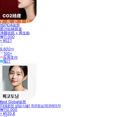
YEPIDA诊所
新沙站林荫道
净颜祛痣 + 再生贴
₩11,000
≈ ¥52.1
9.6
(
10+
)
100+
应用支付
预订
Kind Global诊所
[대표원장 상담/시술] 피코토닝/피코레이저
₩110,000
≈ ¥520.8