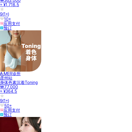
₩363,000
≈ ¥1,718.5
9
(
1+
)
10+
应用支付
预订
A.MER诊所
彦州站
身体色素沉着Toning
₩77,000
≈ ¥364.5
9
(
1+
)
50+
应用支付
预订