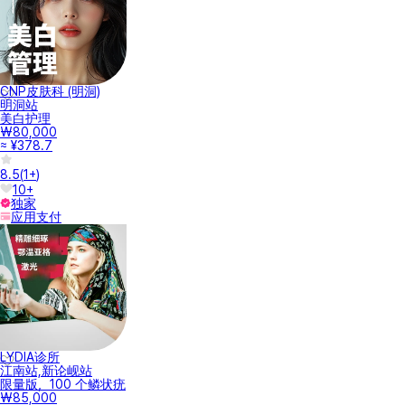
CNP皮肤科 (明洞)
明洞站
美白护理
₩80,000
≈ ¥378.7
8.5
(
1+
)
10+
独家
应用支付
LYDIA诊所
江南站,新论岘站
限量版，100 个鳞状疣
₩85,000