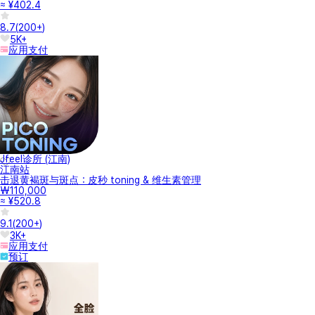
≈ ¥402.4
8.7
(
200+
)
5K+
应用支付
Jfeel诊所 (江南)
江南站
击退黄褐斑与斑点：皮秒 toning & 维生素管理
₩110,000
≈ ¥520.8
9.1
(
200+
)
3K+
应用支付
预订