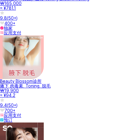
₩165,000
≈ ¥781.1
9.8
(
50+
)
400+
独家
应用支付
Beauty Blossom诊所
腋下 肉毒素, Toning, 脱毛
₩19,900
≈ ¥94.2
9.4
(
50+
)
700+
应用支付
预订