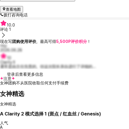
查看地图
拨打咨询电话
10.0
评论
1
现在写
团购使用评价
，最高可得
5,500P评价积分
！
어닝
2026.06.28
10
Clarity II
通常是由主任负责的，但这次院长亲自进行了详细的...
登录后查看更多信息
注意
女神团购不从医院收取任何支付手续费
女神精选
女神精选
A
Clarity 2 模式选择 1 (斑点 / 红血丝 / Genesis)
人气
A