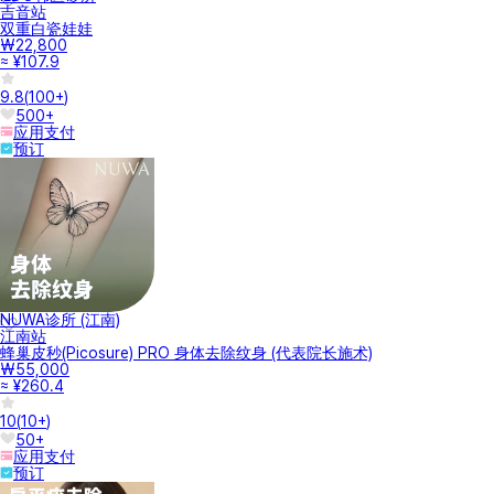
吉音站
双重白瓷娃娃
₩22,800
≈ ¥107.9
9.8
(
100+
)
500+
应用支付
预订
NUWA诊所 (江南)
江南站
蜂巢皮秒(Picosure) PRO 身体去除纹身 (代表院长施术)
₩55,000
≈ ¥260.4
10
(
10+
)
50+
应用支付
预订