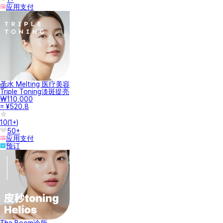
应用支付
圣水 Melting 医疗美容
Triple Toning淡斑提亮
₩110,000
≈ ¥520.8
10
(
1+
)
50+
应用支付
预订