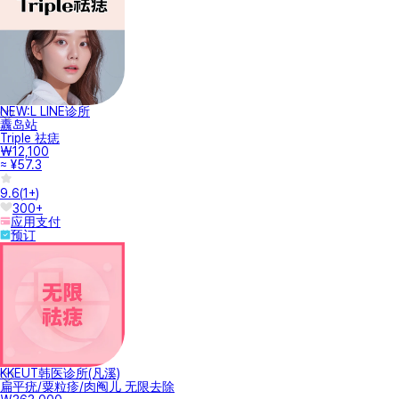
NEW:L LINE诊所
纛岛站
Triple 祛痣
₩12,100
≈ ¥57.3
9.6
(
1+
)
300+
应用支付
预订
KKEUT韩医诊所(凡溪)
扁平疣/粟粒疹/肉阄儿 无限去除