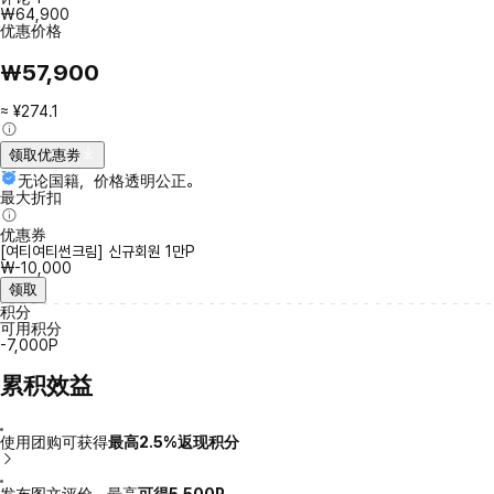
₩64,900
优惠价格
₩57,900
≈ ¥274.1
领取优惠劵
无论国籍，价格透明公正。
最大折扣
优惠券
[여티여티썬크림] 신규회원 1만P
₩-10,000
领取
积分
可用积分
-7,000P
累积效益
使用团购可获得
最高2.5%返现积分
发布图文评价，最高
可得5,500P