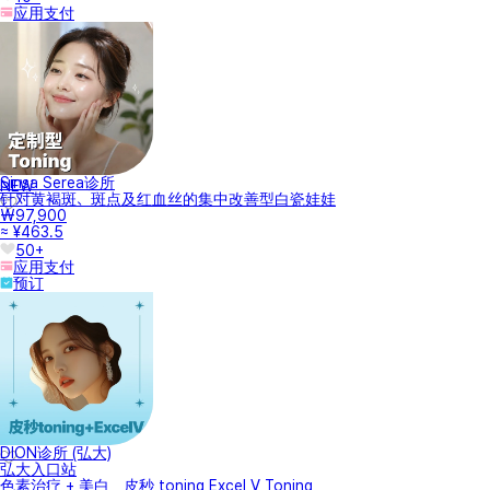
应用支付
Sinsa Serea诊所
NEW
针对黄褐斑、斑点及红血丝的集中改善型白瓷娃娃
₩97,900
≈ ¥463.5
50+
应用支付
预订
DION诊所 (弘大)
弘大入口站
色素治疗 + 美白，皮秒 toning Excel V Toning