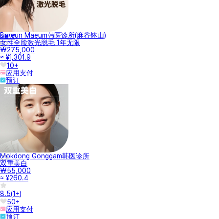
Bareun Maeum韩医诊所(麻谷钵山)
NEW
女性全脸激光脱毛 1年无限
₩275,000
≈ ¥1,301.9
10+
应用支付
预订
Mokdong Gonggam韩医诊所
双重美白
₩55,000
≈ ¥260.4
8.5
(
1+
)
50+
应用支付
预订