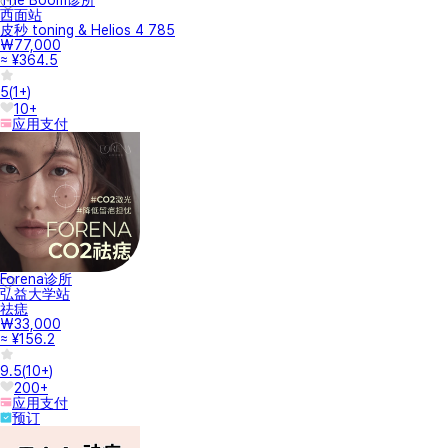
The Boom诊所
西面站
皮秒 toning & Helios 4 785
₩77,000
≈ ¥364.5
5
(
1+
)
10+
应用支付
Forena诊所
弘益大学站
祛痣
₩33,000
≈ ¥156.2
9.5
(
10+
)
200+
应用支付
预订