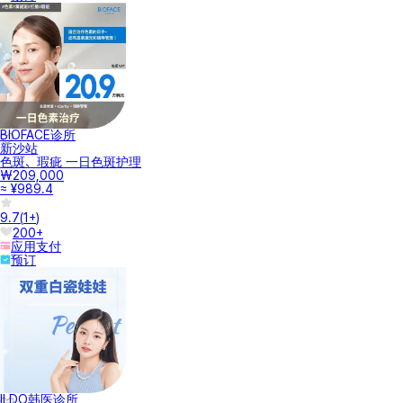
BIOFACE诊所
新沙站
色斑、瑕疵 一日色斑护理
₩209,000
≈ ¥989.4
9.7
(
1+
)
200+
应用支付
预订
ILDO韩医诊所