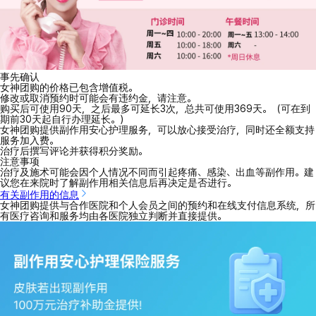
事先确认
女神团购的价格已包含增值税。
修改或取消预约时可能会有违约金，请注意。
购买后可使用90天，之后最多可延长3次，总共可使用369天。（可在到
期前30天起自行办理延长。）
女神团购提供副作用安心护理服务，可以放心接受治疗，同时还全额支持
服务加入费。
治疗后撰写评论并获得积分奖励。
注意事项
治疗及施术可能会因个人情况不同而引起疼痛、感染、出血等副作用。建
议您在来院时了解副作用相关信息后再决定是否进行。
有关副作用的信息
女神团购提供与合作医院和个人会员之间的预约和在线支付信息系统，所
有医疗咨询和服务均由各医院独立判断并直接提供。