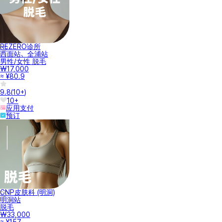
REZERO诊所
西面站、全浦站
男性/女性 脱毛
₩17,000
≈ ¥80.9
9.8
(
10+
)
10+
应用支付
预订
CNP皮肤科 (明洞)
明洞站
脱毛
₩33,000
≈ ¥157