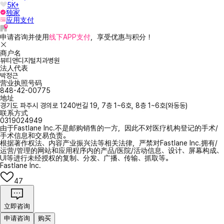
5K+
独家
应用支付
申请咨询并使用
线下APP支付
，享受优惠与积分！
商户名
뷰티앤디지털치과병원
法人代表
박정근
营业执照号码
848-42-00775
地址
경기도 파주시 경의로 1240번길 19, 7층 1~6호, 8층 1~6호(와동동)
联系方式
0319024949
由于Fastlane Inc.不是邮购销售的一方，因此不对医疗机构登记的手术/
手术信息和交易负责。
根据著作权法、内容产业振兴法等相关法律，严禁对Fastlane Inc.拥有/
运营/管理的网站和应用程序内的产品/医院/活动信息、设计、屏幕构成、
UI等进行未经授权的复制、分发、广播、传输、抓取等。
Fastlane Inc.
47
立即咨询
申请咨询
购买