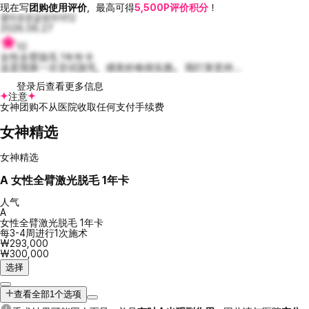
现在写
团购使用评价
，最高可得
5,500P评价积分
！
흥미로운글로리아12
2026.06.27
10
女性全臂脱毛 1年年卡
这是我第一次尝试脱毛，感觉价格很实惠。 我打算坚持...
登录后查看更多信息
注意
女神团购不从医院收取任何支付手续费
女神精选
女神精选
A
女性全臂激光脱毛 1年卡
人气
A
女性全臂激光脱毛 1年卡
每3-4周进行1次施术
₩293,000
₩300,000
选择
查看全部1个选项