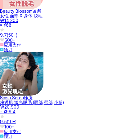
Beauty Blossom诊所
女性 面部 & 身体 脱毛
₩14,300
≈ ¥68
9.7
(
50+
)
500+
应用支付
预订
Sinsa Serea诊所
净透肌 激光脱毛 (面部,臂部,小腿)
₩20,900
≈ ¥99.4
9.5
(
10+
)
100+
应用支付
预订