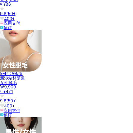
≈ ¥88
9.8
(
50+
)
400+
应用支付
预订
YEPIDA诊所
新沙站林荫道
女性脱毛
₩9,900
≈ ¥47.1
9.8
(
50+
)
400+
应用支付
预订