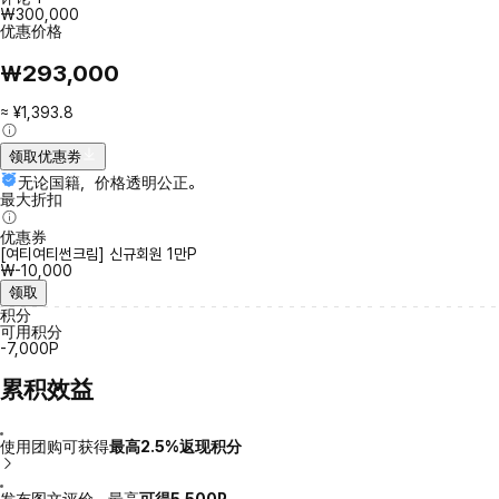
₩300,000
优惠价格
₩293,000
≈ ¥1,393.8
领取优惠劵
无论国籍，价格透明公正。
最大折扣
优惠券
[여티여티썬크림] 신규회원 1만P
₩-10,000
领取
积分
可用积分
-7,000P
累积效益
使用团购可获得
最高2.5%返现积分
发布图文评价，最高
可得5,500P