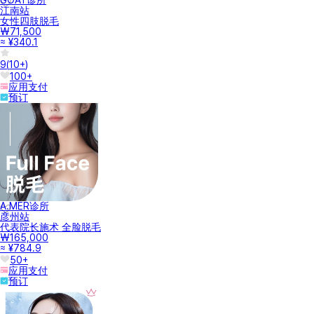
江南站
女性四肢脱毛
₩71,500
≈ ¥340.1
9
(
10+
)
100+
应用支付
预订
A.MER诊所
彦州站
代表院长施术 全脸脱毛
₩165,000
≈ ¥784.9
50+
应用支付
预订