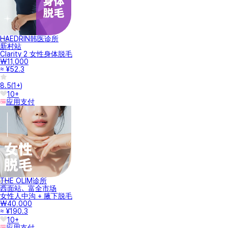
HAEDRIN韩医诊所
新村站
Clarity 2 女性身体脱毛
₩11,000
≈ ¥52.3
8.5
(
1+
)
10+
应用支付
THE OLIM诊所
西面站、富全市场
女性人中沟 + 腋下脱毛
₩40,000
≈ ¥190.3
10+
应用支付