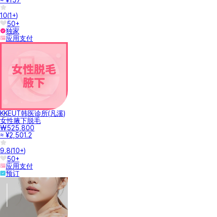
10
(
1+
)
50+
独家
应用支付
KKEUT韩医诊所(凡溪)
女性腋下脱毛
₩525,800
≈ ¥2,501.2
9.8
(
10+
)
50+
应用支付
预订