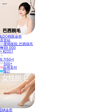
ILDO韩医诊所
吉音站
一度韩医院_巴西脱毛
₩49,000
≈ ¥233.1
9.7
(
50+
)
500+
应用支付
预订
DIA诊所