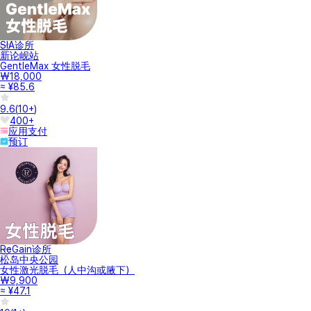
SIA诊所
新论岘站
GentleMax 女性脱毛
₩18,000
≈ ¥85.6
9.6
(
10+
)
400+
应用支付
预订
ReGain诊所
松岛中央公园
女性激光脱毛（人中沟或腋下）
₩9,900
≈ ¥47.1