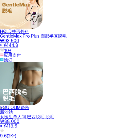
HOLD整形外科
GentleMax Pro Plus 面部半区脱毛
₩93,500
≈ ¥444.8
10+
应用支付
预订
YOU OLIM诊所
新沙站
女医生单人间 巴西脱毛 脱毛
₩88,000
≈ ¥418.6
9.6
(
2K+
)