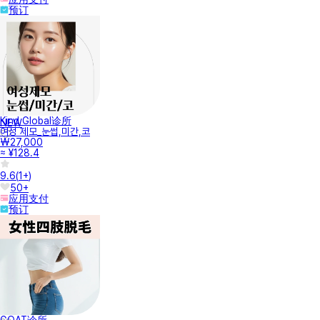
预订
Kind Global诊所
NEW
여성 제모_눈썹,미간,코
₩27,000
≈ ¥128.4
9.6
(
1+
)
50+
应用支付
预订
GOAT诊所