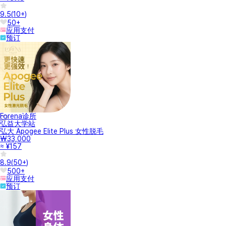
9.5
(
10+
)
50+
应用支付
预订
Forena诊所
弘益大学站
弘大 Apogee Elite Plus 女性脱毛
₩33,000
≈ ¥157
8.9
(
50+
)
500+
应用支付
预订