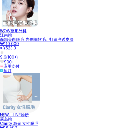
WOW整形外科
江南站
面部美白脱毛_告别细软毛，打造净透皮肤
₩110,000
≈ ¥523.3
9.6
(
100+
)
900+
应用支付
预订
NEW:L LINE诊所
纛岛站
Clarity 激光 女性脱毛
₩18,500