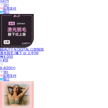
10
(
1+
)
10+
应用支付
预订
BEAUTY N DIGITAL 口腔医院
激光脱毛 (腋下 or 人中沟)
₩4,000
≈ ¥19
9.4
(
200+
)
1K+
应用支付
预订