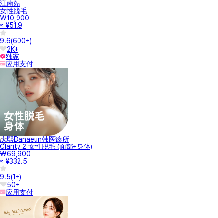
江南站
女性脱毛
₩10,900
≈ ¥51.9
9.6
(
600+
)
2K+
独家
应用支付
庆熙Danaeun韩医诊所
Clarity 2 女性脱毛 (面部+身体)
₩69,900
≈ ¥332.5
9.5
(
1+
)
50+
应用支付