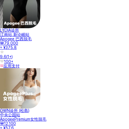
LYDIA诊所
江南站,新论岘站
Apogee 巴西脱毛
₩79,000
≈ ¥375.8
9.6
(
1+
)
100+
应用支付
OWN诊所 (松島)
中央公园站
ApogeePremium女性脱毛
₩12,100
≈ ¥57.6