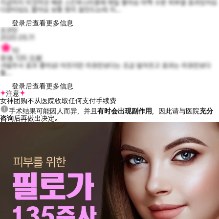
지금까지 이것저것 해본 스킨부스터중에 제일 좋아요 미백 수분 피부결 효과있어요
다운타임도 짧아요 보통 멍이 잘안드는데 지...
登录后查看更多信息
초코맛
2020.05.11
10
菲洛 135 注射
샤넬주사 효과 좋아요! 아프지만 리쥬란보다는 조금 덜아프고 효과는 리쥬란보다
훨...
登录后查看更多信息
注意
女神团购不从医院收取任何支付手续费
手术结果可能因人而异，并且
有时会出现副作用
，因此请与医院
充分
咨询
后再做出决定。