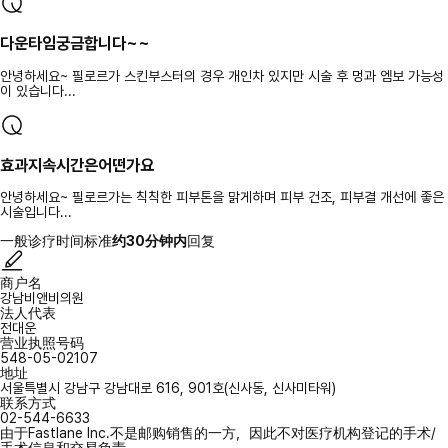
다운타임궁금합니다~~
안녕하세요~ 필로르가 스킨부스터의 경우 개인차 있지만 시술 후 멍과 엠보 가능성
이 있습니다...
효과지속시간은어떤가요
안녕하세요~ 필로르가는 칙칙한 피부톤을 맑게하며 피부 건조, 피부결 개선에 좋은
시술입니다...
一般诊疗时间标准
约30分钟内
回复
商户名
강남비앤비의원
法人代表
전대운
营业执照号码
548-05-02107
地址
서울특별시 강남구 강남대로 616, 901호(신사동, 신사미타워)
联系方式
02-544-6633
由于Fastlane Inc.不是邮购销售的一方，因此不对医疗机构登记的手术/