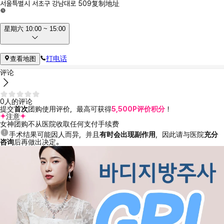
서울특별시 서초구 강남대로 509
复制地址
星期六 10:00 ~ 15:00
打电话
查看地图
评论
0人的评论
提交
首次
团购使用评价，最高可获得
5,500P评价积分
！
注意
女神团购不从医院收取任何支付手续费
手术结果可能因人而异，并且
有时会出现副作用
，因此请与医院
充分
咨询
后再做出决定。