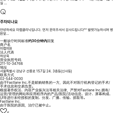
실 ...
주차되나요
안녕하세요 미랩클리닉입니다. 먼저 문의주셔서 감사드립니다^^ 발렛가능하시며 병
원앞...
一般诊疗时间标准
约30分钟内
回复
商户名
미랩의원
法人代表
하상욱
营业执照号码
211-10-34768
地址
서울특별시 강남구 선릉로 157길 24. 3층동(신사동)
联系方式
02-544-0030
由于Fastlane Inc.不是邮购销售的一方，因此不对医疗机构登记的手术/
手术信息和交易负责。
根据著作权法、内容产业振兴法等相关法律，严禁对Fastlane Inc.拥有/
运营/管理的网站和应用程序内的产品/医院/活动信息、设计、屏幕构成、
UI等进行未经授权的复制、分发、广播、传输、抓取等。
Fastlane Inc.
由于医院的原因，治疗已被中止。