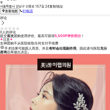
서울특별시 강남구 선릉로 157길 24
复制地址
打电话
查看地图
评论
0人的评论
提交
首次
团购使用评价，最高可获得
5,500P评价积分
！
注意
女神团购不从医院收取任何支付手续费
手术结果可能因人而异，并且
有时会出现副作用
，因此请与医院
充分
咨询
后再做出决定。