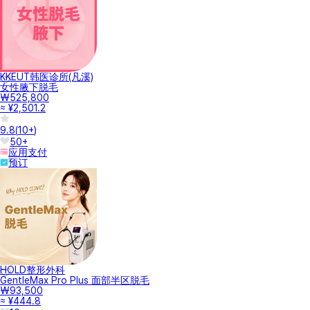
KKEUT韩医诊所(凡溪)
女性腋下脱毛
₩525,800
≈ ¥2,501.2
9.8
(
10+
)
50+
应用支付
预订
HOLD整形外科
GentleMax Pro Plus 面部半区脱毛
₩93,500
≈ ¥444.8