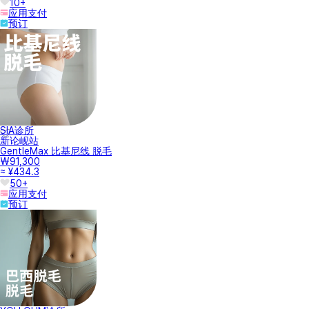
10+
应用支付
预订
SIA诊所
新论岘站
GentleMax 比基尼线 脱毛
₩91,300
≈ ¥434.3
50+
应用支付
预订