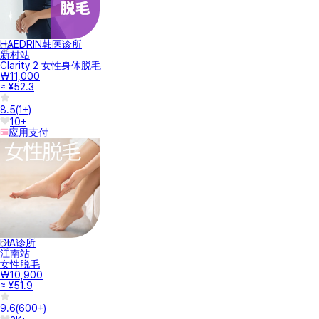
HAEDRIN韩医诊所
新村站
Clarity 2 女性身体脱毛
₩11,000
≈ ¥52.3
8.5
(
1+
)
10+
应用支付
DIA诊所
江南站
女性脱毛
₩10,900
≈ ¥51.9
9.6
(
600+
)