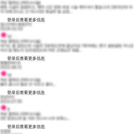
여성 팔제모 (여의사시술)
병원 시설이 깔끔하고, 예약 시간 맞춰 바로 시술 해주셔서 좋습니다! 2회차인데 아
직 아예 안나는 건 아니지만 확실히 털 성장...
登录后查看更多信息
집나간바다표범312
2024.02.03
10
여성 팔제모 (여의사시술)
대기는 좀 길었는데 시술은 5분정도만에 끝났어요 1회차때는 뭔가 설렁설렁 지나갔
어서 잘 됐는지 모르겠었는데 이번 선생님은 정말...
登录后查看更多信息
황홀한버디5
2023.08.12
10
여성 팔제모 (여의사시술)
빨리 끝나서 별로 안 아프고 좋아...
登录后查看更多信息
호냥이이
2023.07.30
9
여성 팔제모 (여의사시술)
2번 받았는데 털 거의 안나서 너무 만족스...
登录后查看更多信息
유효랑