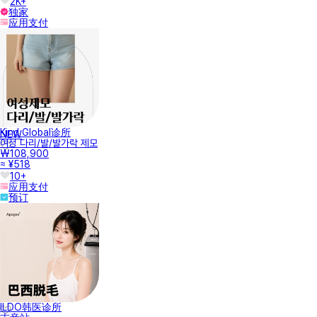
2K+
独家
应用支付
Kind Global诊所
NEW
여성 다리/발/발가락 제모
₩108,900
≈ ¥518
10+
应用支付
预订
ILDO韩医诊所