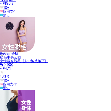
≈ ¥190.3
10+
应用支付
预订
ReGain诊所
松岛中央公园
女性激光脱毛（人中沟或腋下）
₩9,900
≈ ¥47.1
10
(
1+
)
10+
应用支付
预订