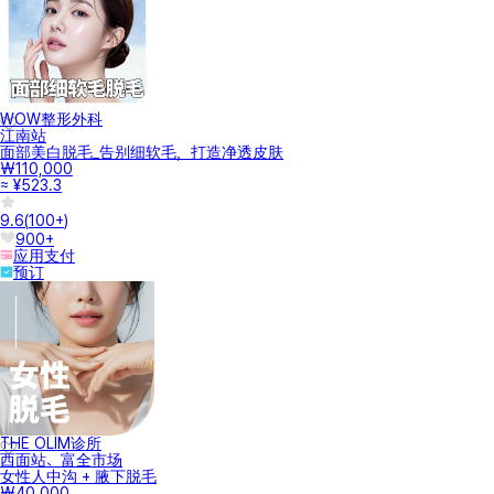
WOW整形外科
江南站
面部美白脱毛_告别细软毛，打造净透皮肤
₩110,000
≈ ¥523.3
9.6
(
100+
)
900+
应用支付
预订
THE OLIM诊所
西面站、富全市场
女性人中沟 + 腋下脱毛
₩40,000