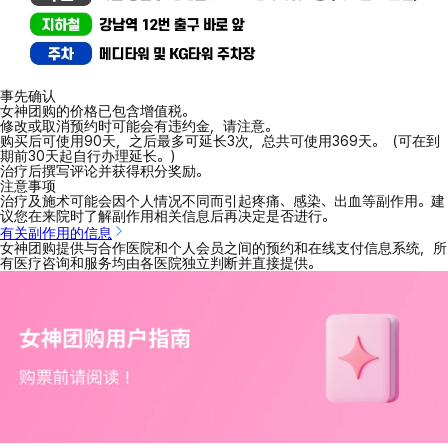
事先确认
女神团购的价格已包含增值税。
修改或取消预约时可能会有违约金，请注意。
购买后可使用90天，之后最多可延长3次，总共可使用369天。（可在到
期前30天起自行办理延长。）
治疗后撰写评论并获得积分奖励。
注意事项
治疗及施术可能会因个人情况不同而引起疼痛、感染、出血等副作用。建
议您在来院时了解副作用相关信息后再决定是否进行。
有关副作用的信息
女神团购提供与合作医院和个人会员之间的预约和在线支付信息系统，所
有医疗咨询和服务均由各医院独立判断并直接提供。