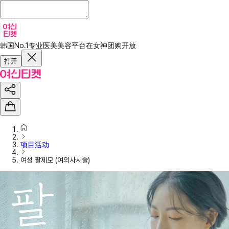
韩国No.1专业医美美容平台
在女神团购开放
打开
项目活动
여성 팔제모 (여의사시술)