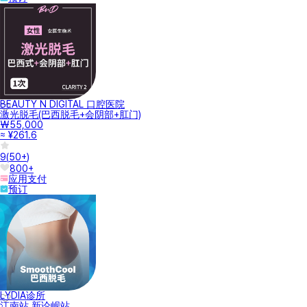
BEAUTY N DIGITAL 口腔医院
激光脱毛(巴西脱毛+会阴部+肛门)
₩55,000
≈ ¥261.6
9
(
50+
)
800+
应用支付
预订
LYDIA诊所
江南站,新论岘站