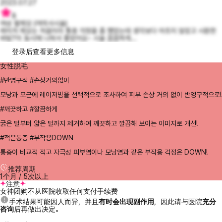
2023.07.27
8
여성 팔제모 (여의사시술)
레이저 제모는 처음이라 통증 걱정을 좀 했었는데 생각보다 아프지 않았고 시원한
바람?이 동시에 나와서 좋았어요~ 시술 꼼꼼하게...
登录后查看更多信息
女性脱毛
#반영구적 #손상거의없이
모낭과 모근에 레이저빔을 선택적으로 조사하여 피부 손상 거의 없이 반영구적으로!
#깨끗하고 #깔끔하게
굵은 털부터 얇은 털까지 제거하여 깨끗하고 깔끔해 보이는 이미지로 개선!
#적은통증 #부작용DOWN
통증이 비교적 적고 자극성 피부염이나 모낭염과 같은 부작용 걱정은 DOWN!
推荐周期
1个月 / 5次以上
注意
女神团购不从医院收取任何支付手续费
手术结果可能因人而异，并且
有时会出现副作用
，因此请与医院
充分
咨询
后再做出决定。