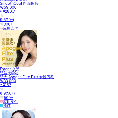
SmoothCool 巴西脱毛
₩59,000
≈ ¥280.7
9.6
(
10+
)
300+
应用支付
Forena诊所
弘益大学站
弘大 Apogee Elite Plus 女性脱毛
₩33,000
≈ ¥157
8.9
(
50+
)
500+
应用支付
预订