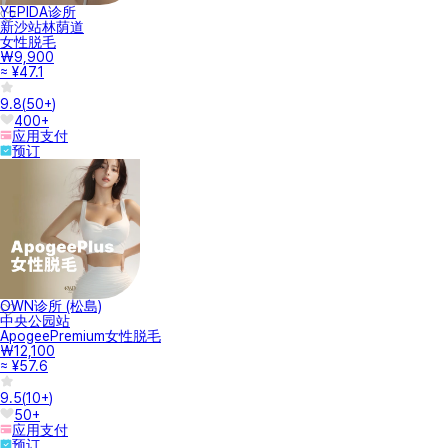
YEPIDA诊所
新沙站林荫道
女性脱毛
₩9,900
≈ ¥47.1
9.8
(
50+
)
400+
应用支付
预订
OWN诊所 (松島)
中央公园站
ApogeePremium女性脱毛
₩12,100
≈ ¥57.6
9.5
(
10+
)
50+
应用支付
预订