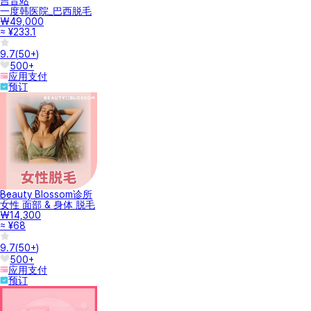
吉音站
一度韩医院_巴西脱毛
₩49,000
≈ ¥233.1
9.7
(
50+
)
500+
应用支付
预订
Beauty Blossom诊所
女性 面部 & 身体 脱毛
₩14,300
≈ ¥68
9.7
(
50+
)
500+
应用支付
预订