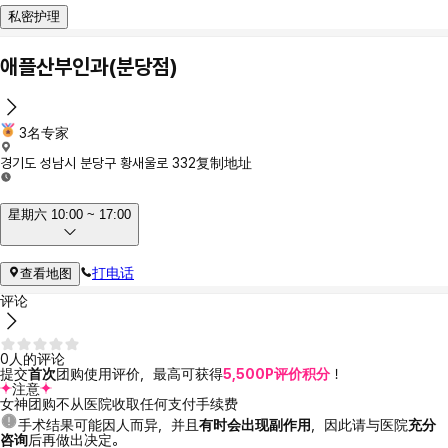
私密护理
애플산부인과(분당점)
3名专家
경기도 성남시 분당구 황새울로 332
复制地址
星期六 10:00 ~ 17:00
打电话
查看地图
评论
0人的评论
提交
首次
团购使用评价，最高可获得
5,500P评价积分
！
注意
女神团购不从医院收取任何支付手续费
手术结果可能因人而异，并且
有时会出现副作用
，因此请与医院
充分
咨询
后再做出决定。