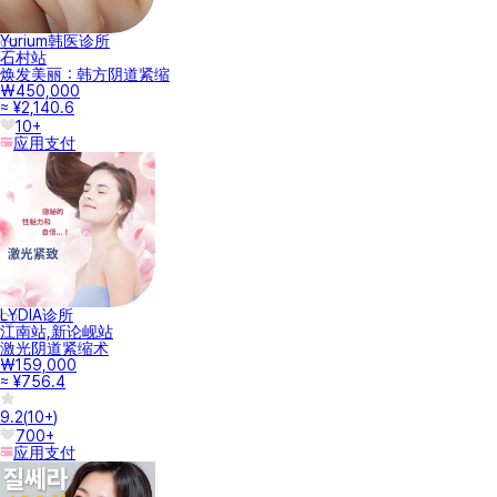
Yurium韩医诊所
石村站
焕发美丽：韩方阴道紧缩
₩450,000
≈ ¥2,140.6
10+
应用支付
LYDIA诊所
江南站,新论岘站
激光阴道紧缩术
₩159,000
≈ ¥756.4
9.2
(
10+
)
700+
应用支付