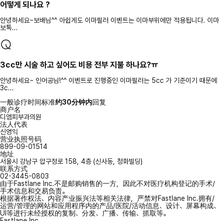
어떻게 되나요 ?
안녕하세요~보배님^^ 아쉽게도 이마필러 이벤트는 이마부위에만 적용됩니다. 이마
보톡...
3cc만 시술 하고 싶어도 비용 전부 지불 하나요?ㅠ
안녕하세요~ 인어공님!^^ 이벤트로 진행중인 이마필러는 5cc 가 기준이기 때문에
3c...
一般诊疗时间标准
约30分钟内
回复
商户名
디엠피부과의원
法人代表
신영익
营业执照号码
899-09-01514
地址
서울시 강남구 압구정로 158, 4층 (신사동, 청화빌딩)
联系方式
02-3445-0803
由于Fastlane Inc.不是邮购销售的一方，因此不对医疗机构登记的手术/
手术信息和交易负责。
根据著作权法、内容产业振兴法等相关法律，严禁对Fastlane Inc.拥有/
运营/管理的网站和应用程序内的产品/医院/活动信息、设计、屏幕构成、
UI等进行未经授权的复制、分发、广播、传输、抓取等。
Fastlane Inc.