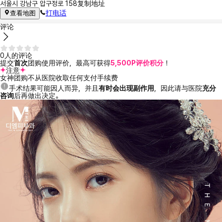
서울시 강남구 압구정로 158
复制地址
打电话
查看地图
评论
0人的评论
提交
首次
团购使用评价，最高可获得
5,500P评价积分
！
注意
女神团购不从医院收取任何支付手续费
手术结果可能因人而异，并且
有时会出现副作用
，因此请与医院
充分
咨询
后再做出决定。