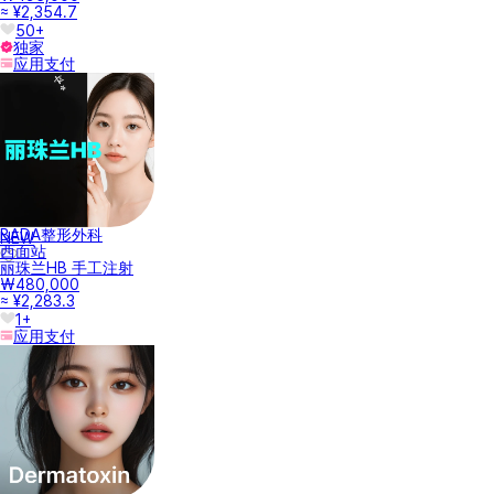
≈ ¥2,354.7
50+
独家
应用支付
BADA整形外科
NEW
西面站
丽珠兰HB 手工注射
₩480,000
≈ ¥2,283.3
1+
应用支付