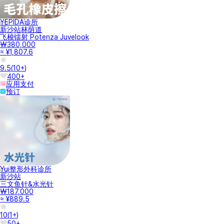
YEPIDA诊所
新沙站林荫道
飞梭镭射 Potenza Juvelook
₩380,000
≈ ¥1,807.6
9.5
(
10+
)
400+
应用支付
预订
Yui整形外科诊所
新沙站
三文鱼针&水光针
₩187,000
≈ ¥889.5
10
(
1+
)
50+