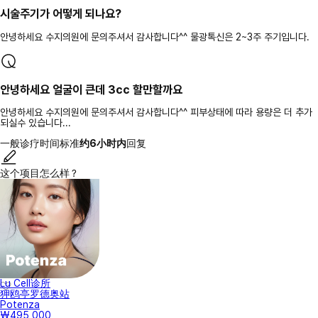
시술주기가 어떻게 되나요?
안녕하세요 수지의원에 문의주셔서 감사합니다^^ 물광톡신은 2~3주 주기입니다.
안녕하세요 얼굴이 큰데 3cc 할만할까요
안녕하세요 수지의원에 문의주셔서 감사합니다^^ 피부상태에 따라 용량은 더 추가
되실수 있습니다...
一般诊疗时间标准
约6小时内
回复
这个项目怎么样？
Lu Cell诊所
狎鸥亭罗德奥站
Potenza
₩495,000