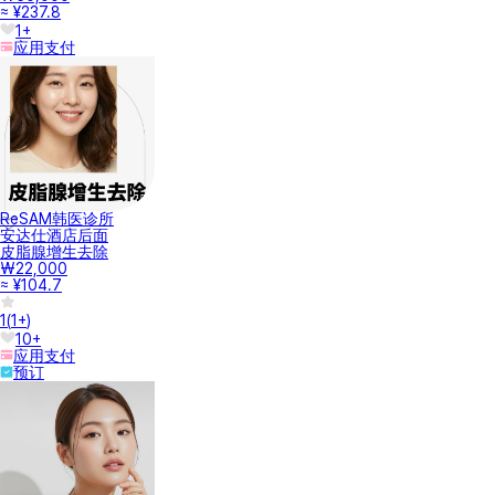
≈ ¥237.8
1+
应用支付
ReSAM韩医诊所
安达仕酒店后面
皮脂腺增生去除
₩22,000
≈ ¥104.7
1
(
1+
)
10+
应用支付
预订