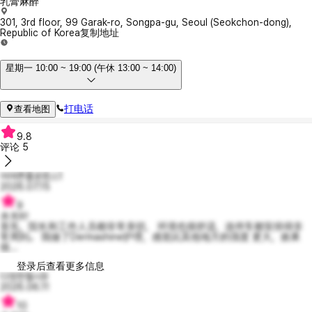
乳膏麻醉
301, 3rd floor, 99 Garak-ro, Songpa-gu, Seoul (Seokchon-dong),
Republic of Korea
复制地址
星期一 10:00 ~ 19:00 (午休 13:00 ~ 14:00)
打电话
查看地图
9.8
评论
5
어여쁜플로렌스1
2026.07.15
9
水光针
首先，院长和工作人员都非常亲切， 环境也很舒适，连停车都安排得非
常周到。 我做了Dermashine护理，感觉比其他地方的强度 更大，效果
很...
登录后查看更多信息
다정한첼시9
2026.06.11
10