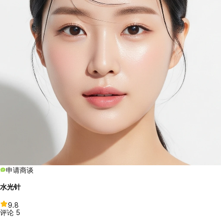
申请商谈
水光针
9.8
评论
5