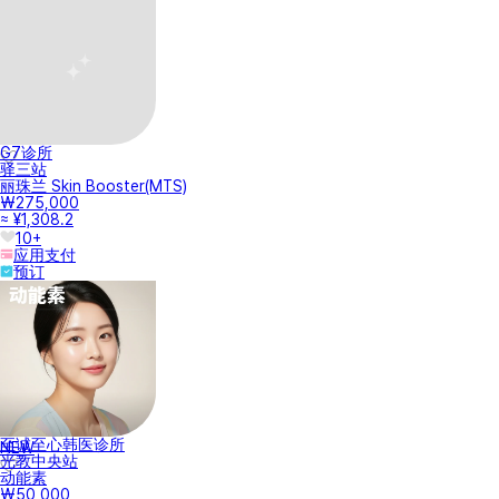
G7诊所
驿三站
丽珠兰 Skin Booster(MTS)
₩275,000
≈ ¥1,308.2
10+
应用支付
预订
至诚至心韩医诊所
NEW
光教中央站
动能素
₩50,000