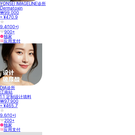
YONSEI IMAGELINE诊所
Dermatoxin
₩99,000
≈ ¥470.9
9.4
(
100+
)
900+
独家
应用支付
DIA诊所
江南站
1:1 定制设计填料
₩97,900
≈ ¥465.7
9.6
(
10+
)
200+
独家
应用支付