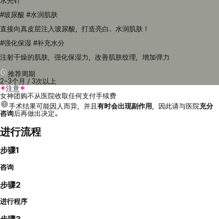
水光针
#玻尿酸 #水润肌肤
直接向真皮层注入玻尿酸，打造亮白、水润肌肤！
#强化保湿 #补充水分
注射干燥的肌肤，强化保湿力，改善肌肤纹理，增加弹力
推荐周期
2~3个月 / 3次以上
注意
女神团购不从医院收取任何支付手续费
手术结果可能因人而异，并且
有时会出现副作用
，因此请与医院
充分
咨询
后再做出决定。
进行流程
步骤1
咨询
步骤2
进行程序
步骤3