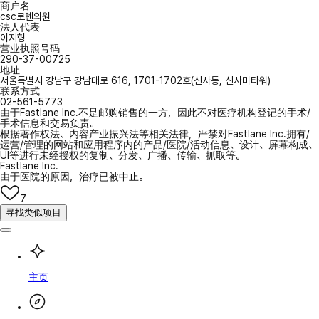
商户名
csc로렌의원
法人代表
이지형
营业执照号码
290-37-00725
地址
서울특별시 강남구 강남대로 616, 1701-1702호(신사동, 신사미타워)
联系方式
02-561-5773
由于Fastlane Inc.不是邮购销售的一方，因此不对医疗机构登记的手术/
手术信息和交易负责。
根据著作权法、内容产业振兴法等相关法律，严禁对Fastlane Inc.拥有/
运营/管理的网站和应用程序内的产品/医院/活动信息、设计、屏幕构成、
UI等进行未经授权的复制、分发、广播、传输、抓取等。
Fastlane Inc.
由于医院的原因，治疗已被中止。
7
寻找类似项目
主页