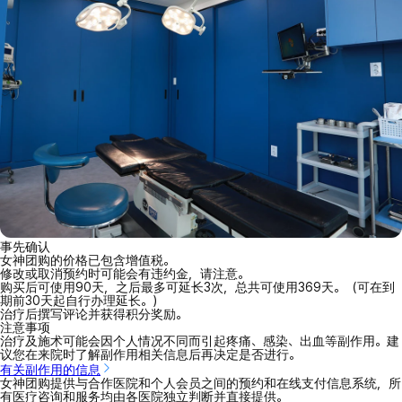
事先确认
女神团购的价格已包含增值税。
修改或取消预约时可能会有违约金，请注意。
购买后可使用90天，之后最多可延长3次，总共可使用369天。（可在到
期前30天起自行办理延长。）
治疗后撰写评论并获得积分奖励。
注意事项
治疗及施术可能会因个人情况不同而引起疼痛、感染、出血等副作用。建
议您在来院时了解副作用相关信息后再决定是否进行。
有关副作用的信息
女神团购提供与合作医院和个人会员之间的预约和在线支付信息系统，所
有医疗咨询和服务均由各医院独立判断并直接提供。