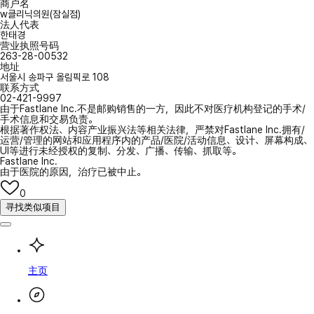
商户名
w클리닉의원(잠실점)
法人代表
한태경
营业执照号码
263-28-00532
地址
서울시 송파구 올림픽로 108
联系方式
02-421-9997
由于Fastlane Inc.不是邮购销售的一方，因此不对医疗机构登记的手术/
手术信息和交易负责。
根据著作权法、内容产业振兴法等相关法律，严禁对Fastlane Inc.拥有/
运营/管理的网站和应用程序内的产品/医院/活动信息、设计、屏幕构成、
UI等进行未经授权的复制、分发、广播、传输、抓取等。
Fastlane Inc.
由于医院的原因，治疗已被中止。
0
寻找类似项目
主页