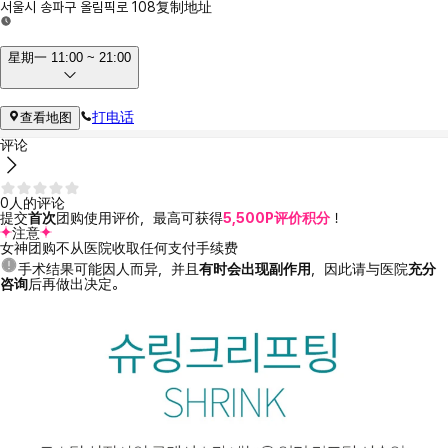
서울시 송파구 올림픽로 108
复制地址
星期一 11:00 ~ 21:00
打电话
查看地图
评论
0人的评论
提交
首次
团购使用评价，最高可获得
5,500P评价积分
！
注意
女神团购不从医院收取任何支付手续费
手术结果可能因人而异，并且
有时会出现副作用
，因此请与医院
充分
咨询
后再做出决定。