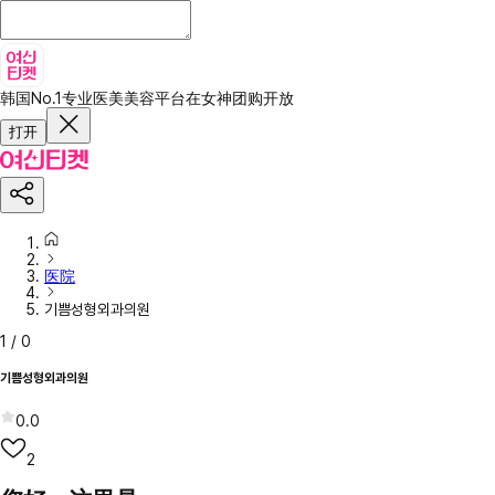
韩国No.1专业医美美容平台
在女神团购开放
打开
医院
기쁨성형외과의원
1
/
0
기쁨성형외과의원
0.0
2