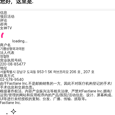
您好，这里是.
信息
项目活动
评论
咨询
女神TV
loading...
商户名
기쁨성형외과의원
法人代表
정철현
营业执照号码
220-08-85477
地址
서울특별시 강남구 도곡동 953-1 SK 허브프리모 206 호 , 207 호
联系方式
02-578-9540
由于Fastlane Inc.不是邮购销售的一方，因此不对医疗机构登记的手术/
手术信息和交易负责。
根据著作权法、内容产业振兴法等相关法律，严禁对Fastlane Inc.拥有/
运营/管理的网站和应用程序内的产品/医院/活动信息、设计、屏幕构成、
UI等进行未经授权的复制、分发、广播、传输、抓取等。
Fastlane Inc.