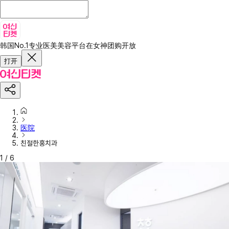
韩国No.1专业医美美容平台
在女神团购开放
打开
医院
친절한홍치과
1
/
6