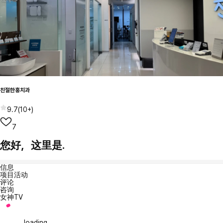
친절한홍치과
9.7
(
10+
)
7
您好，这里是.
信息
项目活动
评论
咨询
女神TV
loading...