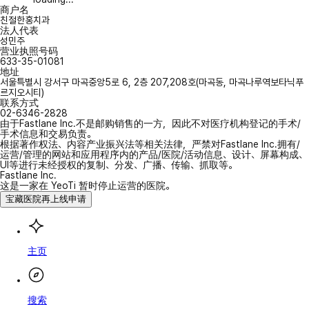
商户名
친절한홍치과
法人代表
성민주
营业执照号码
633-35-01081
地址
서울특별시 강서구 마곡중앙5로 6, 2층 207,208호(마곡동, 마곡나루역보타닉푸
르지오시티)
联系方式
02-6346-2828
由于Fastlane Inc.不是邮购销售的一方，因此不对医疗机构登记的手术/
手术信息和交易负责。
根据著作权法、内容产业振兴法等相关法律，严禁对Fastlane Inc.拥有/
运营/管理的网站和应用程序内的产品/医院/活动信息、设计、屏幕构成、
UI等进行未经授权的复制、分发、广播、传输、抓取等。
Fastlane Inc.
这是一家在 YeoTi 暂时停止运营的医院。
宝藏医院再上线申请
主页
搜索