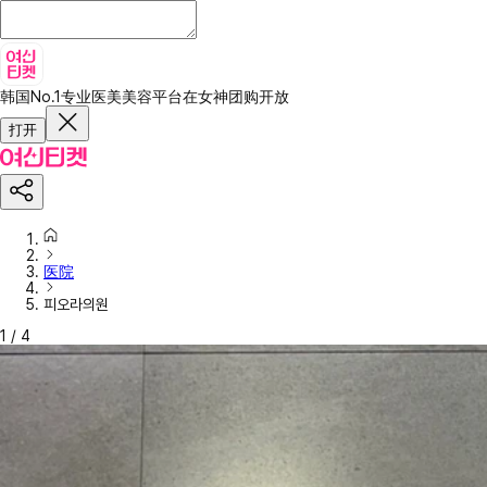
韩国No.1专业医美美容平台
在女神团购开放
打开
医院
피오라의원
1
/
4