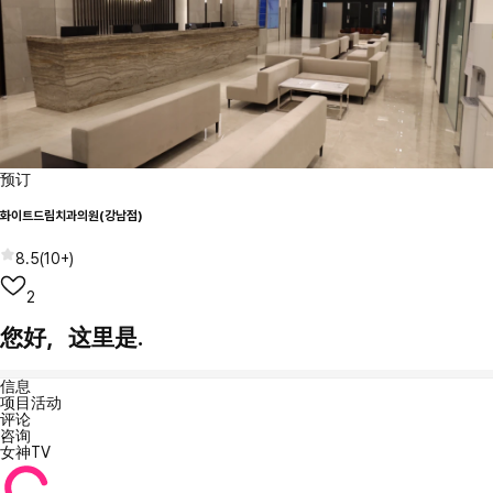
预订
화이트드림치과의원(강남점)
8.5
(
10+
)
2
您好，这里是.
信息
项目活动
评论
咨询
女神TV