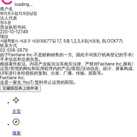
loading...
商户名
화이트드림치과강남점
法人代表
정수윤
营业执照号码
220-10-12749
地址
서울특별시 서초구 서초대로77길 17, 5층 1,2,3,4호(서초동, BLOCK77)
联系方式
02-558-2879
由于Fastlane Inc.不是邮购销售的一方，因此不对医疗机构登记的手术/
手术信息和交易负责。
根据著作权法、内容产业振兴法等相关法律，严禁对Fastlane Inc.拥有/
运营/管理的网站和应用程序内的产品/医院/活动信息、设计、屏幕构成、
UI等进行未经授权的复制、分发、广播、传输、抓取等。
Fastlane Inc.
这是一家在 YeoTi 暂时停止运营的医院。
宝藏医院再上线申请
主页
搜索